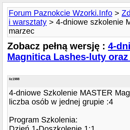
Forum Paznokcie Wzorki.Info
>
Zd
i warsztaty
> 4-dniowe szkolenie 
marzec
Zobacz pełną wersję :
4-dn
Magnitica Lashes-luty ora
liz1988
4-dniowe Szkolenie MASTER Magn
liczba osób w jednej grupie :4
Program Szkolenia:
Dzień 1-Doszkolenie 1:1