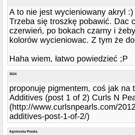
A to nie jest wycieniowany akryl :)
Trzeba się troszkę pobawić. Dac cz
czerwień, po bokach czarny i żeb
kolorów wycieniowac. Z tym że dod
Haha wiem, łatwo powiedzieć ;P
3524
proponuję pigmentem, coś jak na 
Additives (post 1 of 2) Curls N Pea
(http://www.curlsnpearls.com/201
additives-post-1-of-2/)
Agnieszka Praska