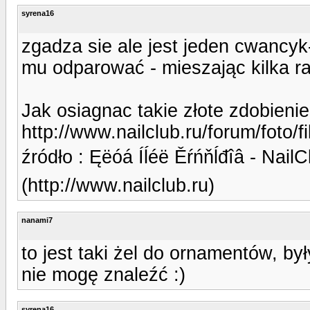
syrena16
zgadza sie ale jest jeden cwancyk
mu odparować - mieszając kilka r
Jak osiagnac takie złote zdobieni
http://www.nailclub.ru/forum/foto
źródło : Ęëóá Íĺéë Ěŕńňĺđîâ - NailC
(http://www.nailclub.ru)
nanami7
to jest taki żel do ornamentów, był
nie mogę znaleźć :)
syrena16