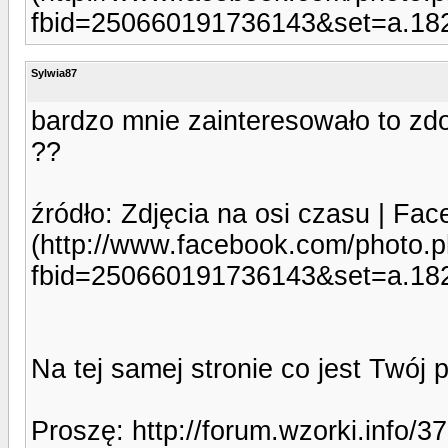
fbid=250660191736143&set=a.18
Sylwia87
bardzo mnie zainteresowało to zdo
??
źródło: Zdjęcia na osi czasu | Fa
(http://www.facebook.com/photo.
fbid=250660191736143&set=a.18
Na tej samej stronie co jest Twój
Proszę: http://forum.wzorki.info/