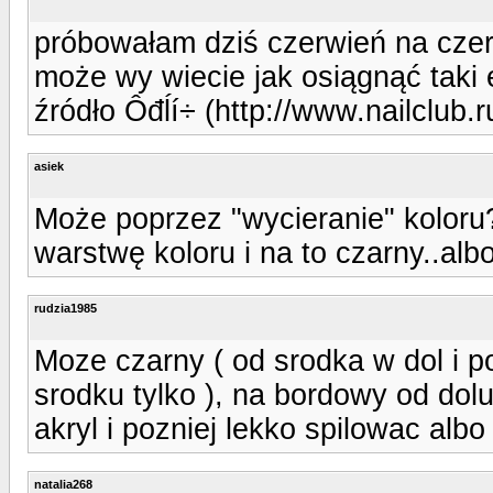
próbowałam dziś czerwień na czern
może wy wiecie jak osiągnąć taki 
źródło Ôđĺí÷ (http://www.nailclub.
asiek
Może poprzez "wycieranie" koloru?
warstwę koloru i na to czarny..al
rudzia1985
Moze czarny ( od srodka w dol i p
srodku tylko ), na bordowy od do
akryl i pozniej lekko spilowac al
natalia268