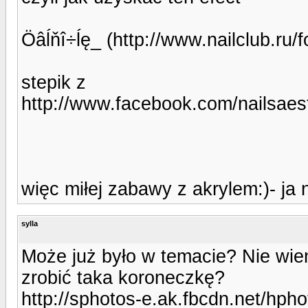
Öâĺňî÷ĺę_ (http://www.nailclub.ru
stepik z
http://www.facebook.com/nailsaes
więc miłej zabawy z akrylem:)- ja
sylla
Może już było w temacie? Nie wie
zrobić taka koroneczkę?
http://sphotos-e.ak.fbcdn.net/hpho