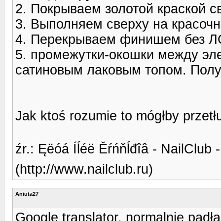
2. Покрываем золотой краской 
3. Выполняем сверху на красочн
4. Перекрываем финишем без ЛС
5. промежутки-окошки между эл
сатиновым лаковым топом. Полу
Jak ktoś rozumie to mógłby przet
źr.: Ęëóá Íĺéë Ěŕńňĺđîâ - NailClub
(http://www.nailclub.ru)
Aniuta27
Google translator, normalnie padł