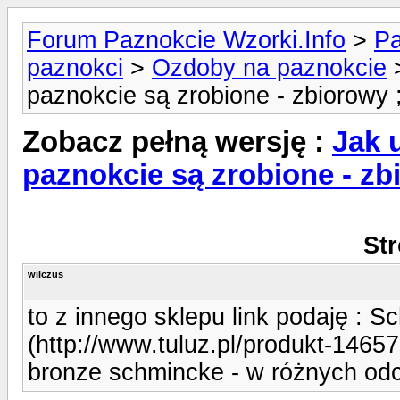
Forum Paznokcie Wzorki.Info
>
Pa
paznokci
>
Ozdoby na paznokcie
>
paznokcie są zrobione - zbiorowy ;
Zobacz pełną wersję :
Jak 
paznokcie są zrobione - zb
Str
wilczus
to z innego sklepu link podaję 
(http://www.tuluz.pl/produkt-14657
bronze schmincke - w różnych odcie