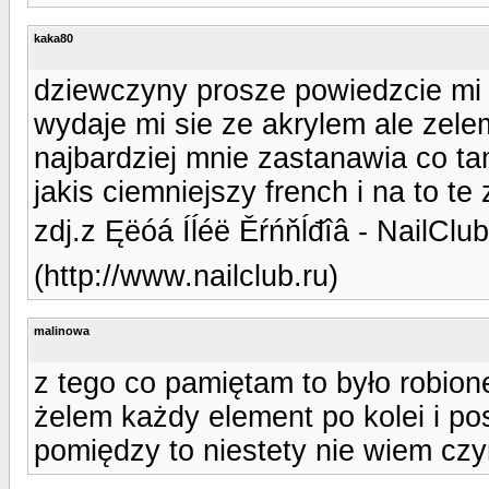
kaka80
dziewczyny prosze powiedzcie mi j
wydaje mi sie ze akrylem ale zele
najbardziej mnie zastanawia co ta
jakis ciemniejszy french i na to t
zdj.z Ęëóá Íĺéë Ěŕńňĺđîâ - NailClub
(http://www.nailclub.ru)
malinowa
z tego co pamiętam to było robion
żelem każdy element po kolei i p
pomiędzy to niestety nie wiem cz