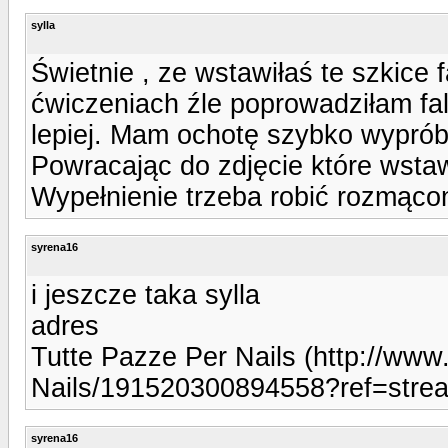
sylla
Świetnie , ze wstawiłaś te szkice
ćwiczeniach źle poprowadziłam fa
lepiej. Mam ochotę szybko wypróbo
Powracając do zdjęcie które wstaw
Wypełnienie trzeba robić rozmąco
syrena16
i jeszcze taka sylla
adres
Tutte Pazze Per Nails (http://ww
Nails/191520300894558?ref=stre
syrena16