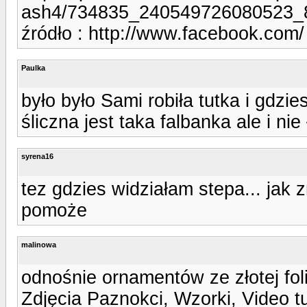
ash4/734835_240549726080523_8
źródło : http://www.facebook.com/
Paulka
było było Sami robiła tutka i gdzi
śliczna jest taka falbanka ale i ni
syrena16
tez gdzies widziałam stepa... jak 
pomoże
malinowa
odnośnie ornamentów ze złotej fol
Zdjęcia Paznokci, Wzorki, Video t