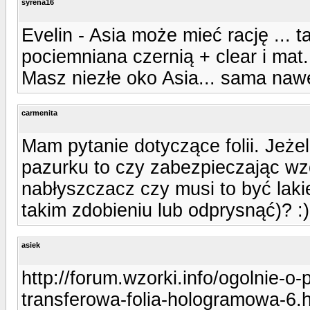
syrena16
Evelin - Asia może mieć rację ... t
pociemniana czernią + clear i mat.
Masz niezłe oko Asia... sama nawe
carmenita
Mam pytanie dotyczące folii. Jeż
pazurku to czy zabezpieczając wz
nabłyszczacz czy musi to być lak
takim zdobieniu lub odprysnąć)? :)
asiek
http://forum.wzorki.info/ogolnie-o
transferowa-folia-hologramowa-6.ht