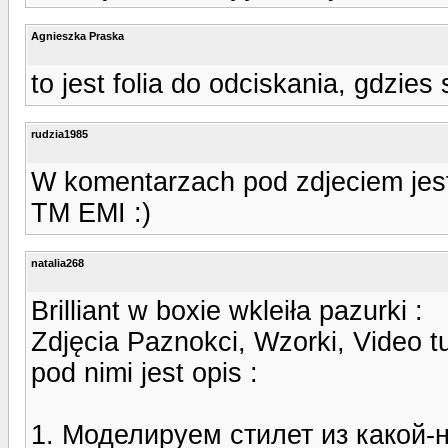
Agnieszka Praska
to jest folia do odciskania, gdzie
rudzia1985
W komentarzach pod zdjeciem jest 
TM EMI :)
natalia268
Brilliant w boxie wkleiła pazurki :
Zdjęcia Paznokci, Wzorki, Video t
pod nimi jest opis :
1. Моделируем стилет из какой-