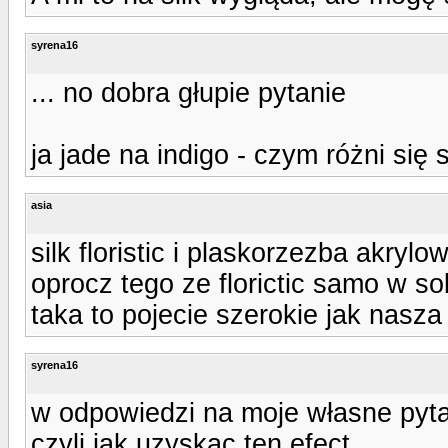
syrena16
... no dobra głupie pytanie
ja jade na indigo - czym różni się s
asia
silk floristic i plaskorzezba akry
oprocz tego ze florictic samo w s
taka to pojecie szerokie jak nasza
syrena16
w odpowiedzi na moje własne pyta
czyli jak uzyskac ten efect