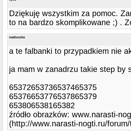
Dziękuję wszystkim za pomoc. Zar
to na bardzo skomplikowane ;) . 
nadiuszka
a te falbanki to przypadkiem nie
ja mam w zanadrzu takie step by s
65372653736537465375
65376653776537865379
653806538165382
źródło obrazków: www.narasti-nogti
(http://www.narasti-nogti.ru/forum