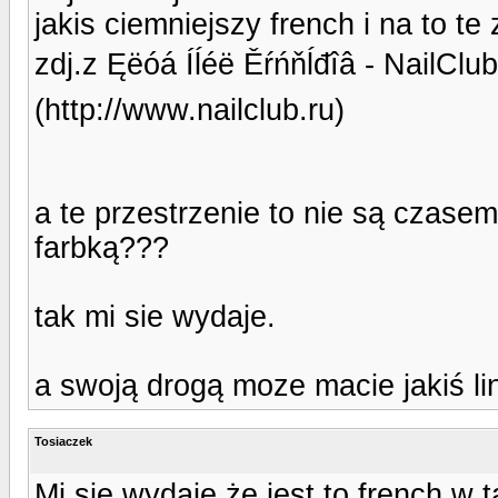
jakis ciemniejszy french i na to t
zdj.z Ęëóá Íĺéë Ěŕńňĺđîâ - NailClub
(http://www.nailclub.ru)
a te przestrzenie to nie są czas
farbką???
tak mi sie wydaje.
a swoją drogą moze macie jakiś li
Tosiaczek
Mi się wydaję że jest to french w 