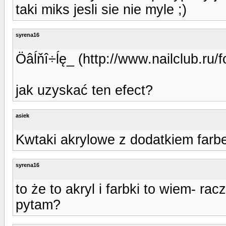
taki miks jesli sie nie myle ;)
syrena16
Öâĺňî÷ĺę_ (http://www.nailclub.ru
jak uzyskać ten efect?
asiek
Kwtaki akrylowe z dodatkiem farbek
syrena16
to że to akryl i farbki to wiem- ra
pytam?