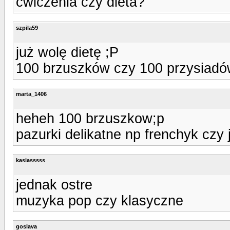
cwiczenia czy dieta?
szpila59
już wolę dietę ;P
100 brzuszków czy 100 przysiad
marta_1406
heheh 100 brzuszkow;p
pazurki delikatne np frenchyk czy j
kasiasssss
jednak ostre
muzyka pop czy klasyczne
goslava