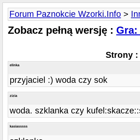
Forum Paznokcie Wzorki.Info
>
In
Zobacz pełną wersję :
Gra:
Strony :
elinka
przyjaciel :) woda czy sok
zizia
woda. szklanka czy kufel:skacze:
kasiasssss