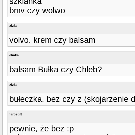
szklanka
bmv czy wolwo
zizia
volvo. krem czy balsam
elinka
balsam Bułka czy Chleb?
zizia
bułeczka. bez czy z (skojarzenie 
farbstift
pewnie, że bez :p