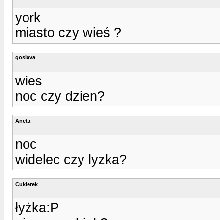
york
miasto czy wieś ?
goslava
wies
noc czy dzien?
Aneta
noc
widelec czy lyzka?
Cukierek
łyżka:P