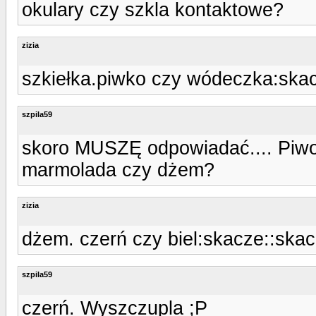
okulary czy szkla kontaktowe?
zizia
szkiełka.piwko czy wódeczka:skac
szpila59
skoro MUSZĘ odpowiadać.... Piw
marmolada czy dżem?
zizia
dżem. czerń czy biel:skacze::skac
szpila59
czerń. Wyszczupla ;P