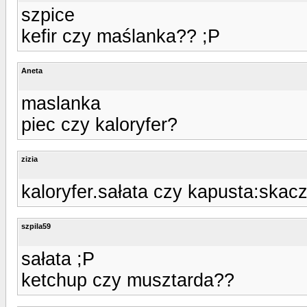
szpice
kefir czy maślanka?? ;P
Aneta
maslanka
piec czy kaloryfer?
zizia
kaloryfer.sałata czy kapusta:skac
szpila59
sałata ;P
ketchup czy musztarda??