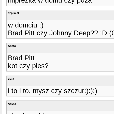
imprezka w domu czy poza
szpila59
w domciu :)
Brad Pitt czy Johnny Deep?? :D (
Aneta
Brad Pitt
kot czy pies?
zizia
i to i to. mysz czy szczur:):):)
Aneta