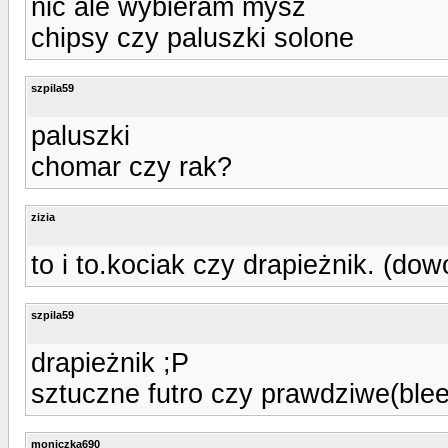
nic ale wybieram mysz
chipsy czy paluszki solone
szpila59
paluszki
chomar czy rak?
zizia
to i to.kociak czy drapieżnik. (dow
szpila59
drapieżnik ;P
sztuczne futro czy prawdziwe(ble
moniczka690