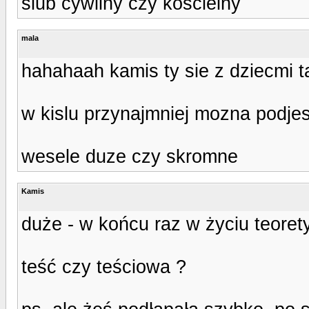
slub cywilny czy koscielny
mala
hahahaah kamis ty sie z dziecmi 
w kislu przynajmniej mozna podje
wesele duze czy skromne
Kamis
duże - w końcu raz w życiu teoret
teść czy teściowa ?