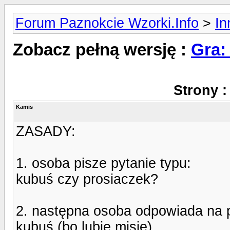
Forum Paznokcie Wzorki.Info
>
In
Zobacz pełną wersję :
Gra:
Strony :
Kamis
ZASADY:
1. osoba pisze pytanie typu:
kubuś czy prosiaczek?
2. następna osoba odpowiada na p
kubuś (bo lubię misie)