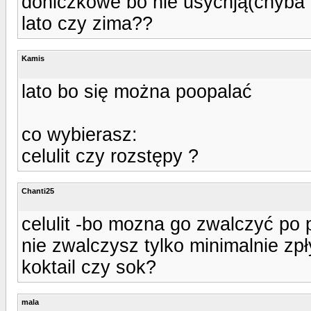
doniczkowe bo nie usychją(chyba z
lato czy zima??
Kamis
lato bo się można poopalać
co wybierasz:
celulit czy rozstępy ?
Chanti25
celulit -bo mozna go zwalczyć po 
nie zwalczysz tylko minimalnie zpł
koktail czy sok?
mala