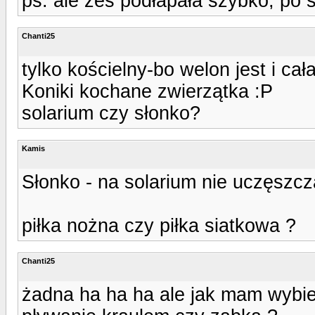
ps. ale żeś podłapała szybko, po 
Chanti25
tylko kościelny-bo welon jest i ca
Koniki kochane zwierzątka :P
solarium czy słonko?
Kamis
Słonko - na solarium nie uczęszcza
piłka nożna czy piłka siatkowa ?
Chanti25
żadna ha ha ha ale jak mam wybier