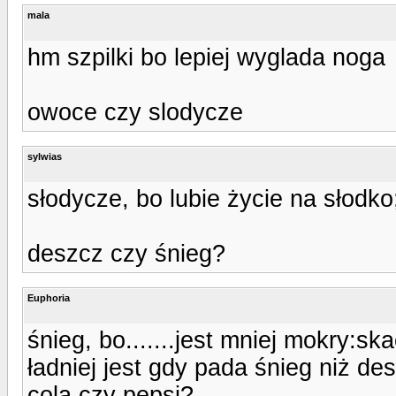
mala
hm szpilki bo lepiej wyglada noga
owoce czy slodycze
sylwias
słodycze, bo lubie życie na słodko
deszcz czy śnieg?
Euphoria
śnieg, bo.......jest mniej mokry:sk
ładniej jest gdy pada śnieg niż de
cola czy pepsi?