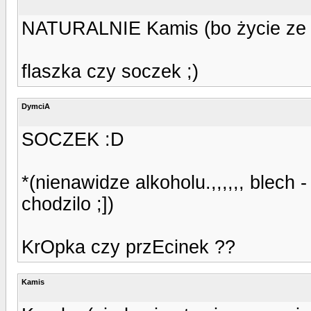
NATURALNIE Kamis (bo życie ze
flaszka czy soczek ;)
DymciA
SOCZEK :D
*(nienawidze alkoholu.,,,,,, blech
chodzilo ;])
KrOpka czy przEcinek ??
Kamis