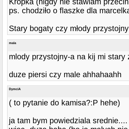
Kropka (nigdy nie stawiam przeci
ps. chodziło o flaszke dla marcelk
Stary bogaty czy młody przystojny
mala
mlody przystojny-a na kij mi stary 
duze piersi czy male ahhahaahh
DymciA
( to pytanie do kamisa?:P hehe)
ja tam bym powiedziala srednie....