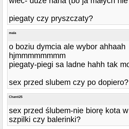
wiec- duze haha (bo ja małych nie
piegaty czy pryszczaty?
mala
o boziu dymcia ale wybor ahhaah
hjmmmmmmmm
piegaty-piegi sa ladne hahh tak m
sex przed slubem czy po dopiero?
Chanti25
sex przed ślubem-nie biorę kota w
szpilki czy balerinki?