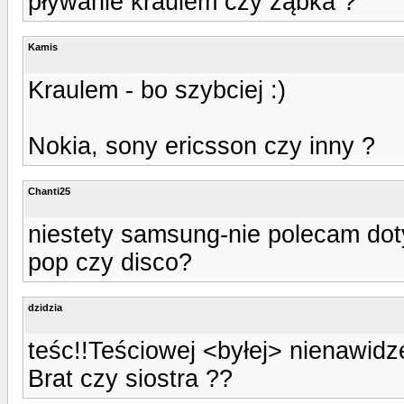
pływanie kraulem czy ząbka ?
Kamis
Kraulem - bo szybciej :)
Nokia, sony ericsson czy inny ?
Chanti25
niestety samsung-nie polecam dot
pop czy disco?
dzidzia
teśc!!Teściowej <byłej> nienawidzę
Brat czy siostra ??