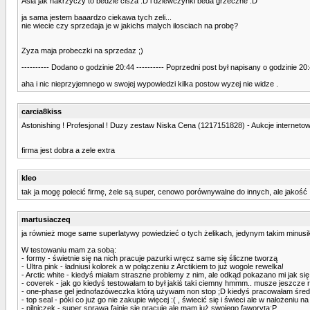
Asia jak nakrzyczy to bedzie cisza :D i dziewczynki beda grzeczne :D
ja sama jestem baaardzo ciekawa tych zeli...
nie wiecie czy sprzedaja je w jakichs malych ilosciach na probę?
Zyza maja probeczki na sprzedaz ;)
---------- Dodano o godzinie 20:44 ---------- Poprzedni post był napisany o godzinie 20:4
aha i nic nieprzyjemnego w swojej wypowiedzi kilka postow wyzej nie widze .
carcia8kiss
Astonishing ! Profesjonal ! Duzy zestaw Niska Cena (1217151828) - Aukcje internetowe
firma jest dobra a zele extra
kleo
tak ja mogę polecić firmę, żele są super, cenowo porównywalne do innych, ale jakość 
martusiaczeq
ja również moge same superlatywy powiedzieć o tych żelikach, jedynym takim minusiki
W testowaniu mam za sobą:
- formy - świetnie się na nich pracuje pazurki wręcz same się śliczne tworzą
- Ultra pink - ładniusi kolorek a w połączeniu z Arctikiem to już wogole rewelka!
- Arctic white - kiedyś miałam straszne problemy z nim, ale odkąd pokazano mi jak si
- coverek - jak go kiedyś testowałam to był jakiś taki ciemny hmmm.. musze jeszcze 
- one-phase gel jednofazóweczka którą używam non stop ;D kiedyś pracowałam średni
- top seal - póki co już go nie zakupie więcej :( , świecić się i świeci ale w nałożeni
- pilniczek - super sprawa fajnie sie pracuje ale mam już swojego faworyta;P