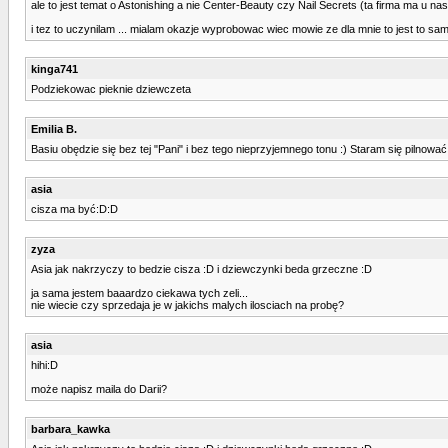
ale to jest temat o Astonishing a nie Center-Beauty czy Nail Secrets (ta firma ma u na
i tez to uczynilam ... mialam okazje wyprobowac wiec mowie ze dla mnie to jest to sa
kinga741
Podziekowac pieknie dziewczeta
Emilia B.
Basiu obędzie się bez tej "Pani" i bez tego nieprzyjemnego tonu :) Staram się pilnowa
asia
cisza ma być:D:D
zyza
Asia jak nakrzyczy to bedzie cisza :D i dziewczynki beda grzeczne :D
ja sama jestem baaardzo ciekawa tych zeli...
nie wiecie czy sprzedaja je w jakichs malych ilosciach na probę?
asia
hihi:D
może napisz maila do Darii?
barbara_kawka