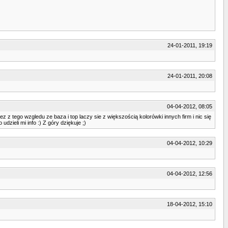
24-01-2011, 19:19
24-01-2011, 20:08
04-04-2012, 08:05
 z tego wzgledu ze baza i top laczy sie z większością kolorówki innych firm i nic się
dzieli mi info :) Z góry dziękuje ;)
04-04-2012, 10:29
04-04-2012, 12:56
18-04-2012, 15:10