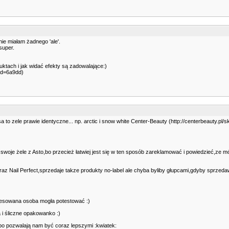
ie miałam żadnego 'ale'.
super.
uktach i jak widać efekty są zadowalające:)
aid=6a9dd)
a to zele prawie identyczne... np. arctic i snow white Center-Beauty (http://centerbeauty.pl/
je żele z Asto,bo przecież łatwiej jest się w ten sposób zareklamować i powiedzieć,ze mó
 oraz Nail Perfect,sprzedaje takze produkty no-label ale chyba byliby głupcami,gdyby sprz
resowana osoba mogła potestować :)
a i śliczne opakowanko :)
bo pozwalają nam być coraz lepszymi :kwiatek: