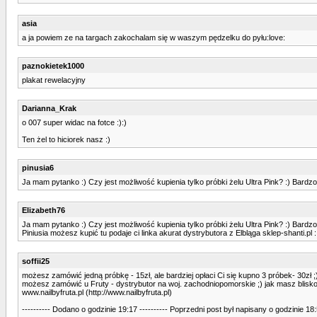
asia
a ja powiem ze na targach zakochalam się w waszym pędzelku do pyłu:love:
paznokietek1000
plakat rewelacyjny
Darianna_Krak
o 007 super widac na fotce :):)
Ten żel to hiciorek nasz :)
pinusia6
Ja mam pytanko :) Czy jest możliwość kupienia tylko próbki żelu Ultra Pink? :) Bard
Elizabeth76
Ja mam pytanko :) Czy jest możliwość kupienia tylko próbki żelu Ultra Pink? :) Bard
Piniusia możesz kupić tu podaje ci linka akurat dystrybutora z Elbląga sklep-shanti.pl
soffii25
możesz zamówić jedną próbkę - 15zł, ale bardziej opłaci Ci się kupno 3 próbek- 30zł ;
możesz zamówić u Fruty - dystrybutor na woj. zachodniopomorskie ;) jak masz blisko 
www.nailbyfruta.pl (http://www.nailbyfruta.pl)
---------- Dodano o godzinie 19:17 ---------- Poprzedni post był napisany o godzinie 18:5