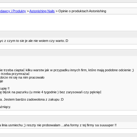
dawcy i Produkty
>
Astonishing Nails
> Opinie o produktach Astonishing
yc z czym to sie je ale nie woiem czy warto.:D
 nie trzeba ciaptać kilku warstw jak w przypadku innych firm, które mają podobne odcienie ;)
 to trzeba przymrażać
dobrze mi się na nim pracowało
uje
upię !!
się błysk na pazurku (u mnie 4 tygodnie ) bez zarysowań czy pęknięć
nia. Jestem bardzo zadowolona z zakupu :D
ażniący.
na linia usmiechu ;) reszty nie probowalam ...aha formy z tej firmy sa suuuuper !!