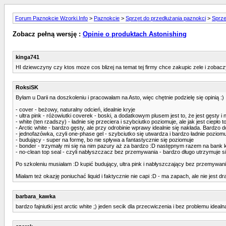
Forum Paznokcie Wzorki.Info
>
Paznokcie
>
Sprzęt do przedłużania paznokci
>
Sprze
Zobacz pełną wersję :
Opinie o produktach Astonishing
kinga741
HI dziewczyny czy ktos moze cos blizej na temat tej firmy chce zakupic zele i zobacz
RoksiSK
Byłam u Darii na doszkoleniu i pracowałam na Asto, więc chętnie podzielę się opinią :)
- cover - beżowy, naturalny odcień, idealnie kryje
- ultra pink - różowiutki coverek - boski, a dodatkowym plusem jest to, że jest gęsty i
- white (ten rzadszy) - ładnie się przeciera i szybciutko poziomuje, ale jak jest ciepło
- Arctic white - bardzo gęsty, ale przy odrobinie wprawy idealnie się nakłada. Bardzo 
- jednofazówka, czyli one-phase gel - szybciutko się utwardza i bardzo ładnie poziom
- budujący - super na formę, bo nie spływa a fantastycznie się poziomuje
- bonder - trzymały mi się na nim pazury aż za bardzo :D następnym razem na bank k
- no-clean top seal - czyli nabłyszczacz bez przemywania - bardzo długo utrzymuje 
Po szkoleniu musiałam :D kupić budujący, ultra pink i nabłyszczający bez przemywa
Miałam też okazję poniuchać liquid i faktycznie nie capi :D - ma zapach, ale nie jest dr
barbara_kawka
bardzo fajniutki jest arctic white ;) jeden secik dla przecwiczenia i bez problemu ideal