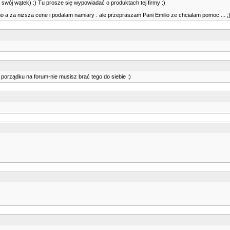
s swój wątek) :) Tu prosze się wypowiadać o produktach tej firmy :)
mo a za nizsza cene i podalam namiary . ale przepraszam Pani Emilio ze chcialam pomoc ... ;]
ć porządku na forum-nie musisz brać tego do siebie :)