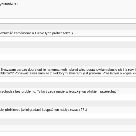
rybutorów :D
możliwość zamówienia u Ciebie tych próbeczek? ;)
Słyszałam bardzo dobre opinie na temat tych hybryd wiec postanowilam skusic sie i ja rowniez
roblemu?? Ponieważ słyszałam ze z niektórymi lakierami jest problem. Prosiłabym o kogoś kto u
n schodzą bez problemu. Tylko trzeba najpierw troszkę top pilnikiem przejechać ;)
iej pilnikiem o jakiej gradacji ściągać ten nabłyszczacz?? :)