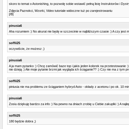
skoro to temat o Astonishing, to pozwolę sobie wstawić pełną listę Instruktorów i Dyst
Zdjęcia Paznokci, Wzorki, Video tutoriale widoczne tuż po zarejestrowaniu
[/B]
pinusia6
Aha rozumiem :) No akurat nie będę w szczecinie w najbliższym czasie :) A czy jest 
soffii25
oczywiście, że możesz ;)
pinusia6
A ja mam pytanko :) Chcę zamówić baze top i jakis jeden kolorek na przetestowanie :) 
nie dzieją :) Ale moje pytanie brzmi jak wygląda ich ściąganie?? :) Czy nie ma z tym p
soffii25
piniusia nie ma problemu ze ściąganiem hybryd Asto - okłady z acetonu i po ok. 10 mi
pinusia6
Zosiu dziękuję bardzo za info :) Na pewno na dniach zrobię u Ciebie zakuplki :) A najlep
soffii25
180 będzie dobra ;)