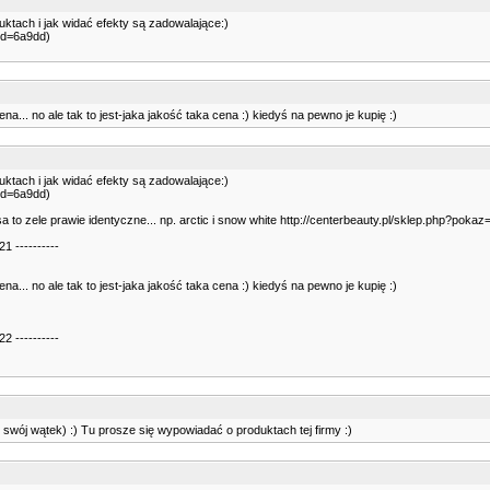
uktach i jak widać efekty są zadowalające:)
aid=6a9dd)
ena... no ale tak to jest-jaka jakość taka cena :) kiedyś na pewno je kupię :)
uktach i jak widać efekty są zadowalające:)
aid=6a9dd)
a to zele prawie identyczne... np. arctic i snow white http://centerbeauty.pl/sklep.php?pokaz
1 ----------
ena... no ale tak to jest-jaka jakość taka cena :) kiedyś na pewno je kupię :)
2 ----------
s swój wątek) :) Tu prosze się wypowiadać o produktach tej firmy :)