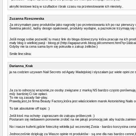
akrylki testowe leżą w szufladce i brak czasu na przetestowanie ich niestety..
Zuzanna Rzeszewska
Ja otrzymałam parę produktów jako nagrodę i po przetestowaniu ich po raz pierwszy n
Świetna jakość, ładny design opakowań, produkty wydajne, a paznokcie trzymają się 
Jeśli mogę sobie pozwolić tu masz link do bloga dziewczyny która pracuje na ich prod
mały blog o wielkiej pasji - bloog.pl (http://agapazurek.bloog.pl/comment.html?q=1&tic
Gdyby nie ta cena sama bym się pokusiła o zakup żelików:)
Smile line:slina:
Darianna_Krak
ja na codzien uzywam Nail Secrets od Agaty Madejskiej i slyszalam juz wiele opini ze s
Ja za to odnoszę wrazenie,ze osoby związane z marką NS bardzo często porównują swo
mój- bardziej Ci sie opłaci.
To nie są zasady fair-play.
Prawdą jest,że firma Beauty Factory,która jest właścicielem marek Astonishing Nails
To tak absolutnie off topic :)
Jeśli ktoś ma ochotę- zapraszam do zakupu próbeczek :)
Postaram się niebawem ponownie zrobić na nie jakąś promocję,tak aby każda zainte
No i nasze kuferki,gdzie foteczkę wkleiła już wczesniej Zosia - bardzo korzystna cen
Jednocześnie dziękuję za Wasze opinie nt produktów - są one dla nas bardzo cenne,