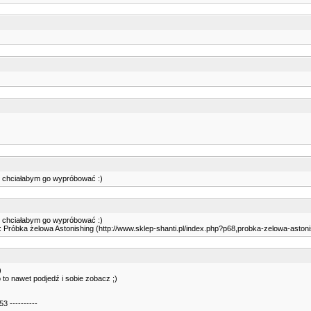
zo chciałabym go wypróbować :)
zo chciałabym go wypróbować :)
 :: Próbka żelowa Astonishing (http://www.sklep-shanti.pl/index.php?p68,probka-zelowa-astonis
)
to nawet podjedź i sobie zobacz ;)
3 ----------