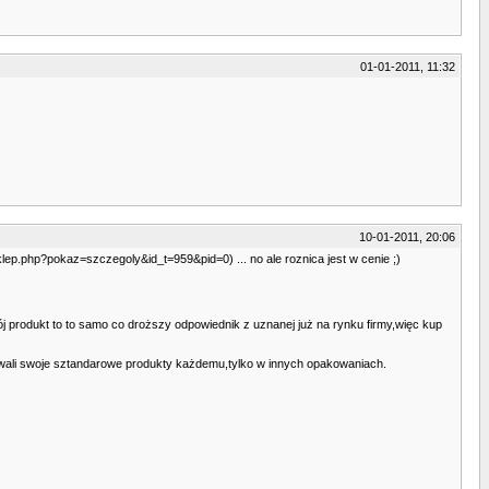
01-01-2011, 11:32
10-01-2011, 20:06
sklep.php?pokaz=szczegoly&id_t=959&pid=0) ... no ale roznica jest w cenie ;)
j produkt to to samo co droższy odpowiednik z uznanej już na rynku firmy,więc kup
edawali swoje sztandarowe produkty każdemu,tylko w innych opakowaniach.