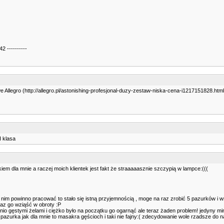
2 ----------
 Allegro (http://allegro.pl/astonishing-profesjonal-duzy-zestaw-niska-cena-i1217151828.html
I klasa
em dla mnie a raczej moich klientek jest fakt że straaaaasznie szczypią w lampce:(((
ę nim powinno pracować to stało się istną przyjemnością , moge na raz zrobić 5 pazurków i w
raz go wziąść w obroty :P
o gęstymi żelami i ciężko było na początku go ogarnąć ale teraz żaden problem! jedyny mi
u na pazurka jak dla mnie to masakra gęścioch i taki nie fajny:( zdecydowanie wole rzadsze do 