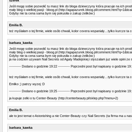
szerek
Jeśli mogę sobie pozwolić tu masz link do bloga dziewczyny która pracuje na ich prod
mały blog o wielkiej pasji - bloog.pl (http://agapazurek.bloog.pl/comment.html?q=1&tic
Gdyby nie ta cena sama bym się pokusiła o zakup żelików:)
Emilia B.
też myślałam o tej firmie, wiele osób chwali, kolor covera wspaniały....tylko kurcze ta c
barbara_kawka
Jeśli mogę sobie pozwolić tu masz link do bloga dziewczyny która pracuje na ich prod
mały blog o wielkiej pasji - bloog.pl (http://agapazurek.bloog.pl/comment.html?q=1&tic
Gdyby nie ta cena sama bym się pokusiła o zakup żelików:)
ja na codzien uzywam Nail Secrets od Agaty Madejskiej i slyszalam juz wiele opini ze s
---------- Dodano o godzinie 19:22 ---------- Poprzedni post był napisany o godzinie 19:2
też myślałam o tej firmie, wiele osób chwali, kolor covera wspaniały....tylko kurcze ta c
Emilko ;) patrzy wyzej :D
---------- Dodano o godzinie 19:25 ---------- Poprzedni post był napisany o godzinie 19:2
ja kupuje zelki o tu Center-Beauty (http://centerbeauty.pl/sklep.php?menu=2)
Emilia B.
ale to jest temat o Astonishing a nie Center-Beauty czy Nail Secrets (ta firma ma u na
barbara_kawka