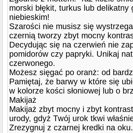
morski błękit, turkus lub delikatny 
niebieskim!
Szarości nie musisz się wystrzeg
czernią tworzy zbyt mocny kontrast
Decydując się na czerwień nie zapo
pomidorów czy papryki. Unikaj na
czerwonego.
Możesz sięgać po oranż: od bardz
Pamiętaj, że barwy w które się ub
w kolorze kości słoniowej lub o b
Makijaż
Makijaż zbyt mocny i zbyt kontrast
urody, gdyż Twój urok tkwi właśnie
Zrezygnuj z czarnej kredki na oku