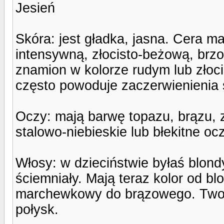
Jesień
Skóra: jest gładka, jasna. Cera ma
intensywną, złocisto-beżową, brz
znamion w kolorze rudym lub złoci
często powoduje zaczerwienienia 
Oczy: mają barwę topazu, brązu, z
stalowo-niebieskie lub błekitne oc
Włosy: w dzieciństwie byłaś blon
ściemniały. Mają teraz kolor od b
marchewkowy do brązowego. Twoje
połysk.