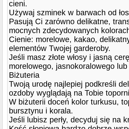
cieni.
Używaj szminek w barwach od łoso
Pasują Ci zarówno delikatne, tran
mocnych zdecydowanych kolorach,
Cienie: morelowe, kakao, delikat
elementów Twojej garderoby.
Jeśli masz złote włosy i jasną cer
morelowego, jasnokoralowego lub
Biżuteria
Twoją urodę najlepiej podkreśli de
ozdoby wyglądają na Tobie toporni
W biżuterii doceń kolor turkusu, t
bursztynu i korala.
Jeśli lubisz perły, decyduj się na 
Kość słoniowa bardzo dobrze wsp