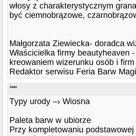
włosy z charakterystycznym gran
być ciemnobrązowe, czarnobrązow
Małgorzata Ziewiecka- doradca wiz
Właścicielka firmy beautyheaven -
kreowaniem wizerunku osób i firm o
Redaktor serwisu Feria Barw Magi
Jade
Typy urody –› Wiosna
Paleta barw w ubiorze
Przy kompletowaniu podstawowej g