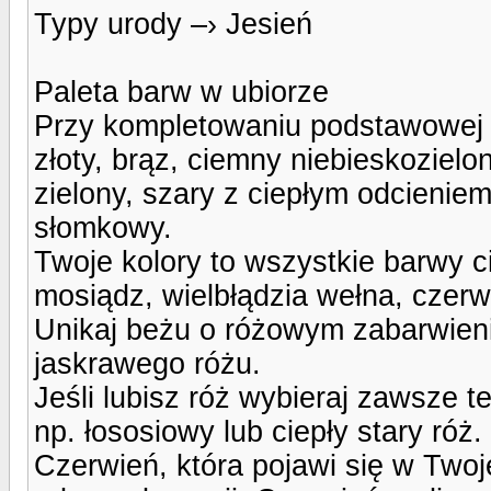
Typy urody –› Jesień
Paleta barw w ubiorze
Przy kompletowaniu podstawowej g
złoty, brąz, ciemny niebieskoziel
zielony, szary z ciepłym odcienie
słomkowy.
Twoje kolory to wszystkie barwy ci
mosiądz, wielbłądzia wełna, czer
Unikaj beżu o różowym zabarwieniu,
jaskrawego różu.
Jeśli lubisz róż wybieraj zawsze 
np. łososiowy lub ciepły stary róż.
Czerwień, która pojawi się w Twoj