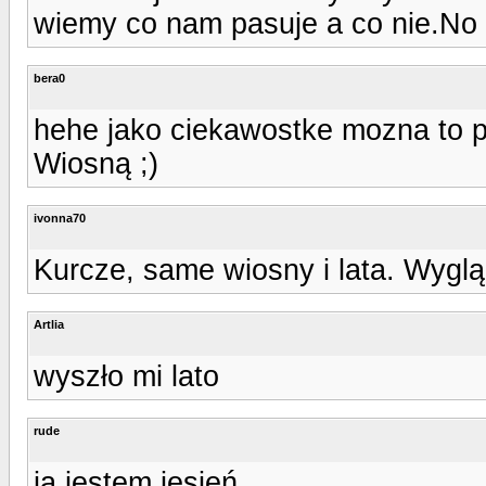
wiemy co nam pasuje a co nie.No 
bera0
hehe jako ciekawostke mozna to p
Wiosną ;)
ivonna70
Kurcze, same wiosny i lata. Wygląd
Artlia
wyszło mi lato
rude
ja jestem jesień