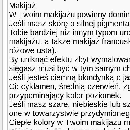
Makijaż
W Twoim makijażu powinny domino
Jeśli masz skórę o silnej pigmenta
Tobie bardziej niż innym typom uro
makijażu, a także makijaż francusk
różowe usta).
By uniknąć efektu zbyt wymalowane
sięgasz musi być w tym samym ch
Jeśli jesteś ciemną blondynką o j
Ci: cyklamen, średnią czerwień, zg
przypominający kolor poziomek.
Jeśli masz szare, niebieskie lub 
one w towarzystwie przydymionego 
Ciepłe kolory w Twoim makijażu m