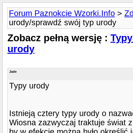
Forum Paznokcie Wzorki.Info
>
Zd
urody/sprawdź swój typ urody
Zobacz pełną wersję :
Typy
urody
Jade
Typy urody
Istnieją cztery typy urody o nazwa
Wiosna zazwyczaj traktuje świat z 
by w efekcie można było określić 