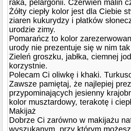
raka, pelargonii. Czerwień malin cz
Żółty ciepły kolor jest dla Ciebie 
ziaren kukurydzy i płatków słone
urodzie zimy.
Pomarańcz to kolor zarezerwowany
urody nie prezentuje się w nim tak
Zieleń groszku, jabłka, ciemnej jo
korzystnie.
Polecam Ci oliwkę i khaki. Turkuso
Zawsze pamiętaj, że najlepiej pre
przypominających jesienny krajobra
kolor musztardowy, terakotę i ciep
Makijaż
Dobrze Ci zarówno w makijażu nat
wyszukanym, przy którym możesz 