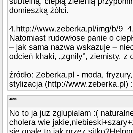
subtelną, ciepłą zielenią przypomi
domieszką żółci.
4.http://www.zeberka.pl/img/b/9_4
Natomiast rudowłose panie o ciepł
– jak sama nazwa wskazuje – niech
odcień khaki, „zgniły”, ziemisty, 
źródło: Zeberka.pl - moda, fryzury,
stylizacja (http://www.zeberka.pl) :
Jade
No to ja juz zglupialam :( natural
cholera wie jakie,niebieski+szary+z
sie opale to jak przez sitko?Hel