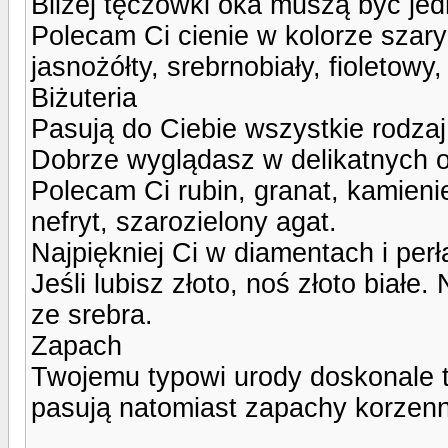
Bliżej tęczówki oka muszą być jed
Polecam Ci cienie w kolorze szary
jasnożółty, srebrnobiały, fioletowy
Biżuteria
Pasują do Ciebie wszystkie rodzaj 
Dobrze wyglądasz w delikatnych o
Polecam Ci rubin, granat, kamieni
nefryt, szarozielony agat.
Najpiękniej Ci w diamentach i perł
Jeśli lubisz złoto, noś złoto biał
ze srebra.
Zapach
Twojemu typowi urody doskonale 
pasują natomiast zapachy korzenne