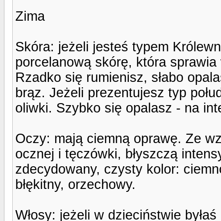
Zima
Skóra: jeżeli jesteś typem Królew
porcelanową skórę, która sprawia 
Rzadko się rumienisz, słabo opal
brąz. Jeżeli prezentujesz typ poł
oliwki. Szybko się opalasz - na in
Oczy: mają ciemną oprawę. Ze wzg
ocznej i tęczówki, błyszczą int
zdecydowany, czysty kolor: ciemno
błękitny, orzechowy.
Włosy: jeżeli w dzieciństwie był