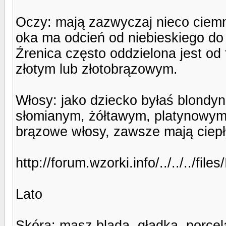
Oczy: mają zazwyczaj nieco ciem
oka ma odcień od niebieskiego do 
Źrenica często oddzielona jest o
złotym lub złotobrązowym.
Włosy: jako dziecko byłaś blondyn
słomianym, żółtawym, platynowym
brązowe włosy, zawsze mają ciepły
http://forum.wzorki.info/../../../
Lato
Skóra: masz bladą, gładką, porce