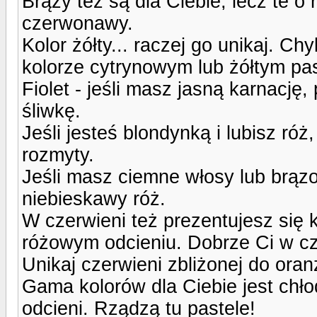
Brązy też są dla Ciebie, lecz te o
czerwonawy.
Kolor żółty... raczej go unikaj. C
kolorze cytrynowym lub żółtym pa
Fiolet - jeśli masz jasną karnację, 
śliwkę.
Jeśli jesteś blondynką i lubisz róż
rozmyty.
Jeśli masz ciemne włosy lub brąz
niebieskawy róż.
W czerwieni też prezentujesz się k
różowym odcieniu. Dobrze Ci w czer
Unikaj czerwieni zbliżonej do ora
Gama kolorów dla Ciebie jest chł
odcieni. Rządzą tu pastele!