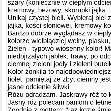
szary (koniecznie w ciepłym odcieni
kremowy, beżowy, skorupki jajka.
Unikaj czystej bieli. Wybieraj bie
jajka, kości słoniowej, kremowy ko
Bardzo dobrze wyglądasz w ciepły
kolorze wielbłądziej wełny, piasku
Zieleń - typowo wiosenny kolor! Ma
niedojrzałych jabłek, trawy, po odc
ciemnej zieleni jodły i zieleni bu
Kolor żonkila to najodpowiedniejszy
fiolet, pamiętaj że zbyt ciemny jes
jasne odcienie śliwki.
Różu odradzam. Jaskrawy róż to ko
Jasny róż polecam paniom o letnie
Zgodnie z mottem: "raz kozie śm