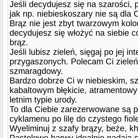
Jeśli decydujesz się na szarości,
jak np. niebieskoszary nie są dla 
Brąz nie jest zbyt twarzowym kol
decydujesz się włożyć na siebie c
brąz.
Jeśli lubisz zieleń, sięgaj po jej 
przygaszonych. Polecam Ci zieleń
szmaragdowy.
Bardzo dobrze Ci w niebieskim, s
kabaltowym błękicie, atramentowy
letnim typie urody.
To dla Ciebie zarezerwowane są pr
cyklamenu po lilę do czystego fiol
Wyeliminuj z szafy brązy, beże, kh
Pastelowe barwy idealnie nadają si