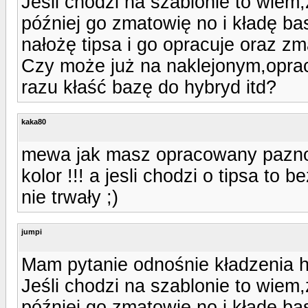
Jeśli chodzi na szablonie to wie
później go zmatowię no i kładę bas
nałożę tipsa i go opracuje oraz z
Czy może już na naklejonym,opra
razu kłaść bazę do hybryd itd?
kaka80
mewa jak masz opracowany paznoki
kolor !!! a jesli chodzi o tipsa to
nie trwały ;)
jumpi
Mam pytanie odnośnie kładzenia 
Jeśli chodzi na szablonie to wie
później go zmatowię no i kładę bas