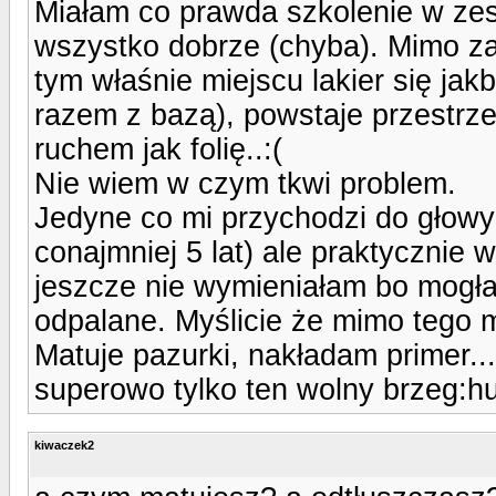
Miałam co prawda szkolenie w zesz
wszystko dobrze (chyba). Mimo z
tym właśnie miejscu lakier się ja
razem z bazą), powstaje przestrz
ruchem jak folię..:(
Nie wiem w czym tkwi problem.
Jedyne co mi przychodzi do głowy
conajmniej 5 lat) ale praktycznie 
jeszcze nie wymieniałam bo mogłab
odpalane. Myślicie że mimo tego m
Matuje pazurki, nakładam primer...
superowo tylko ten wolny brzeg:h
kiwaczek2