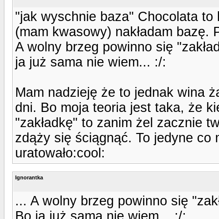
"jak wyschnie baza" Chocolata to 
(mam kwasowy) nakładam bazę. Prz
A wolny brzeg powinno się "zakła
ja już sama nie wiem... :/:
Mam nadzieję że to jednak wina ża
dni. Bo moja teoria jest taka, że k
"zakładkę" to zanim żel zacznie t
zdąży się ściągnąć. To jedyne co 
uratowało:cool:
Ignorantka
... A wolny brzeg powinno się "z
Bo ja już sama nie wiem... :/: