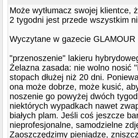
Może wytłumacz swojej klientce, 
2 tygodni jest przede wszystkim ni
Wyczytane w gazecie GLAMOUR k
"przenoszenie" lakieru hybrydowe
Żelazna zasada: nie wolno nosić "h
stopach dłużej niż 20 dni. Ponie
ona może dobrze, może kusić, aby
noszenie go powyżej dwóch tygodn
niektórych wypadkach nawet zwapn
białych plam. Jeśli coś jeszcze ba
nieprofesjonalne, samodzielne zdję
Zaoszczędzimy pieniądze, zniszcz