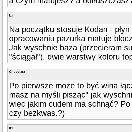
a czym matujesz? a odtłuszczasz
Izi
Na początku stosuje Kodan - płyn 
opracowaniu pazurka matuje bloczk
Jak wyschnie baza (przecieram su
"ściągał"), dwie warstwy koloru to
Chocolata
Po pierwsze może to być wina łąc
masz na myśli pisząc" jak wyschn
więc jakim cudem ma schnąć? Po t
czy bezkwas.?)
Izi