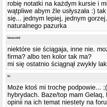
robię notatki na każdym kursie i 
wątpliwe abym źle usłyszała :) ta
się... jednym lepiej, jednym gorzej
naturalnego pazurka
kiwaczek2
niektóre sie ściągaja, inne nie. m
firma? albo ten kolor tak ma?
mi się ostatnio ściągnął zwykły la
Izi
Może ktoś mi trochę podpowie... 
hybrydach. Baze/top mam Gelaq, ko
opinii na ich temat niestety na for