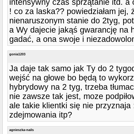
intensywny czas sprzątanie itd. a o
! co za laska?? powiedziałam jej,
nienaruszonym stanie do 2tyg, po
a Wy dajecie jakąś gwarancję na 
gadać, a ona swoje i niezadowolo
gonia1203
Ja daje tak samo jak Ty do 2 tygo
wejść na głowe bo będą to wykor
hybrydowy na 2 tyg, trzeba tłumacz
nie zawsze tak jest, moze podpiłow
ale takie klientki się nie przyzna
zdejmowania itp?
agnieszka-nails