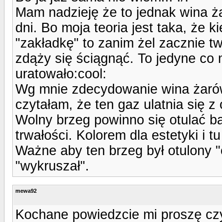
Mam nadzieję że to jednak wina ża
dni. Bo moja teoria jest taka, że k
"zakładkę" to zanim żel zacznie t
zdąży się ściągnąć. To jedyne co 
uratowało:cool:
Wg mnie zdecydowanie wina żarów
czytałam, że ten gaz ulatnia się 
Wolny brzeg powinno się otulać b
trwałości. Kolorem dla estetyki i t
Ważne aby ten brzeg był otulony "c
"wykruszał".
mewa92
Kochane powiedzcie mi proszę czy