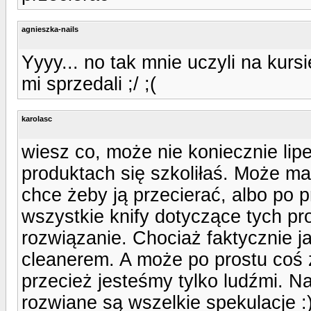
agnieszka-nails
Yyyy... no tak mnie uczyli na kursi
mi sprzedali ;/ ;(
karolasc
wiesz co, może nie koniecznie lip
produktach się szkoliłaś. Może ma
chce żeby ją przecierać, albo po p
wszystkie knify dotyczące tych pro
rozwiązanie. Chociaż faktycznie j
cleanerem. A może po prostu coś 
przecież jesteśmy tylko ludźmi. Naj
rozwiane są wszelkie spekulacje :