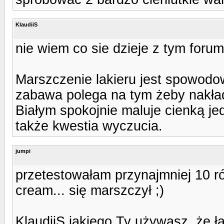
KlaudiiS
nie wiem co sie dzieje z tym foru
Marszczenie lakieru jest spowodo
zabawa polega na tym żeby nakłada
Białym spokojnie maluje cienką jed
także kwestia wyczucia.
jumpi
przetestowałam przynajmniej 10 ró
cream... się marszczył ;)
KlaudiiS jakiego Ty używasz, że ł