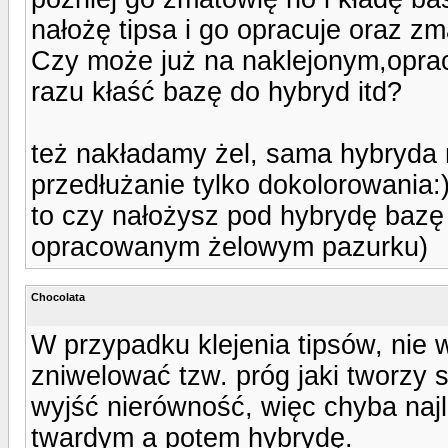
nałożę tipsa i go opracuje oraz z
Czy może już na naklejonym,opra
razu kłaść bazę do hybryd itd?
też nakładamy żel, sama hybryda n
przedłużanie tylko dokolorowania:
to czy nałożysz pod hybrydę bazę 
opracowanym żelowym pazurku)
Chocolata
W przypadku klejenia tipsów, nie 
zniwelować tzw. próg jaki tworzy
wyjść nierówność, więc chyba najl
twardym a potem hybrydę.