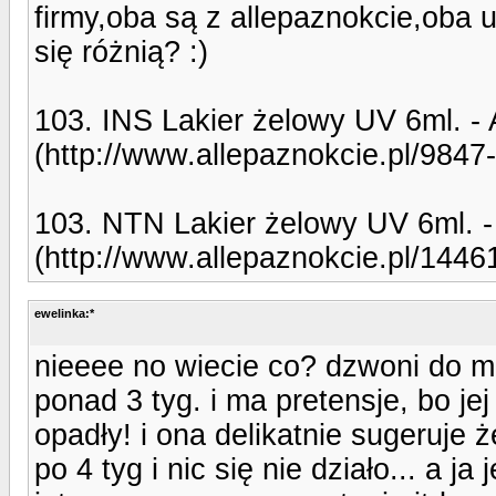
firmy,oba są z allepaznokcie,oba 
się różnią? :)
103. INS Lakier żelowy UV 6ml. -
(http://www.allepaznokcie.pl/9847-
103. NTN Lakier żelowy UV 6ml. 
(http://www.allepaznokcie.pl/14461
ewelinka:*
nieeee no wiecie co? dzwoni do m
ponad 3 tyg. i ma pretensje, bo je
opadły! i ona delikatnie sugeruje 
po 4 tyg i nic się nie działo... a j