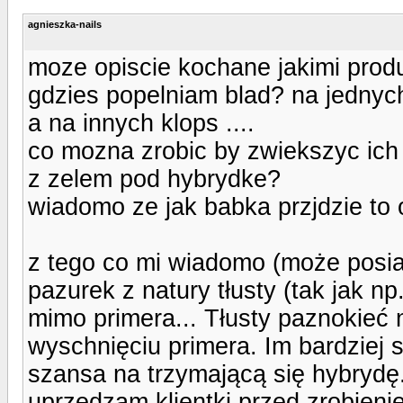
agnieszka-nails
moze opiscie kochane jakimi produ
gdzies popelniam blad? na jednyc
a na innych klops ....
co mozna zrobic by zwiekszyc i
z zelem pod hybrydke?
wiadomo ze jak babka przjdzie to o
z tego co mi wiadomo (może posia
pazurek z natury tłusty (tak jak n
mimo primera... Tłusty paznokieć 
wyschnięciu primera. Im bardziej
szansa na trzymającą się hybrydę.
uprzedzam klientki przed zrobien