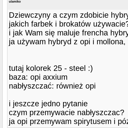
ulamiko
Dziewczyny a czym zdobicie hybr
jakich farbek i brokatów używacie?
i jak Wam się maluje frencha hyb
ja używam hybryd z opi i mollona, 
tutaj kolorek 25 - steel :)
baza: opi axxium
nabłyszczać: również opi
i jeszcze jedno pytanie
czym przemywacie nabłyszczac?
ja opi przemywam spirytusem i póź