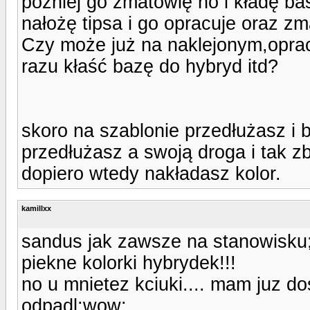
później go zmatowię no i kładę bas
nałożę tipsa i go opracuje oraz z
Czy może już na naklejonym,opra
razu kłaść bazę do hybryd itd?
skoro na szablonie przedłużasz i 
przedłużasz a swoją droga i tak 
dopiero wtedy nakładasz kolor.
kamillxx
sandus jak zawsze na stanowisku;
piekne kolorki hybrydek!!!
no u mnietez kciuki.... mam juz do
odpadl:wow: