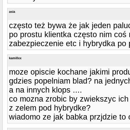
asia
często też bywa że jak jeden paluch
po prostu klientka często nim coś r
zabezpieczenie etc i hybrydka po 
kamillxx
moze opiscie kochane jakimi produ
gdzies popelniam blad? na jednyc
a na innych klops ....
co mozna zrobic by zwiekszyc i
z zelem pod hybrydke?
wiadomo ze jak babka przjdzie to o