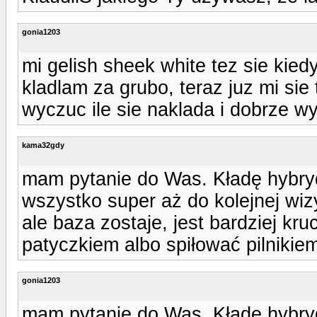
gonia1203
mi gelish sheek white tez sie kie
kladlam za grubo, teraz juz mi sie
wyczuc ile sie naklada i dobrze w
kama32gdy
mam pytanie do Was. Kładę hybryd
wszystko super aż do kolejnej wiz
ale baza zostaje, jest bardziej kr
patyczkiem albo spiłować pilnikie
gonia1203
mam pytanie do Was. Kładę hybryd