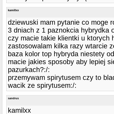
kamillxx
dziewuski mam pytanie co moge ro
3 dniach z 1 paznokcia hybrydka 
czy macie takie klientki u ktorych 
zastosowalam kilka razy wtarcie ze
baza kolor top hybryda niestety odl
macie jakies sposoby aby lepiej si
pazurkach?:/:
przemywam spirytusem czy to bla
wacik ze spirytusem:/:
sandrus
kamilxx