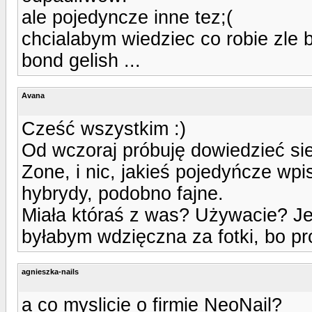
ale pojedyncze inne tez;(
chcialabym wiedziec co robie zle b
bond gelish ...
Avana
Cześć wszystkim :)
Od wczoraj próbuję dowiedzieć si
Zone, i nic, jakieś pojedyńcze wpi
hybrydy, podobno fajne.
Miała któraś z was? Używacie? Jeś
byłabym wdzięczna za fotki, bo pró
agnieszka-nails
a co myslicie o firmie NeoNail?