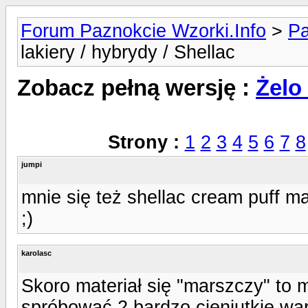
Forum Paznokcie Wzorki.Info
>
Pa
lakiery / hybrydy / Shellac
Zobacz pełną wersję :
Żelo 
Strony :
1
2
3
4
5
6
7
8
jumpi
mnie się też shellac cream puff mar
;)
karolasc
Skoro materiał się "marszczy" to 
spróbować 2 bardzo cieniutkie wa