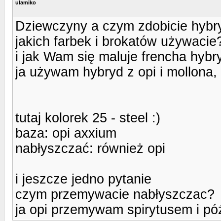
ulamiko
Dziewczyny a czym zdobicie hybr
jakich farbek i brokatów używacie?
i jak Wam się maluje frencha hyb
ja używam hybryd z opi i mollona, 
tutaj kolorek 25 - steel :)
baza: opi axxium
nabłyszczać: również opi
i jeszcze jedno pytanie
czym przemywacie nabłyszczac?
ja opi przemywam spirytusem i póź