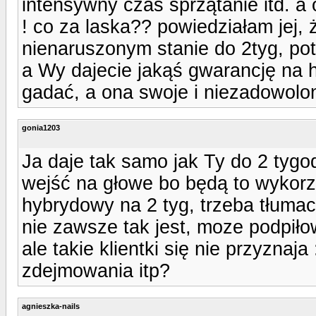
intensywny czas sprzątanie itd. a o
! co za laska?? powiedziałam jej,
nienaruszonym stanie do 2tyg, po
a Wy dajecie jakąś gwarancję na 
gadać, a ona swoje i niezadowolo
gonia1203
Ja daje tak samo jak Ty do 2 tygo
wejść na głowe bo będą to wykor
hybrydowy na 2 tyg, trzeba tłumacz
nie zawsze tak jest, moze podpiłow
ale takie klientki się nie przyzna
zdejmowania itp?
agnieszka-nails