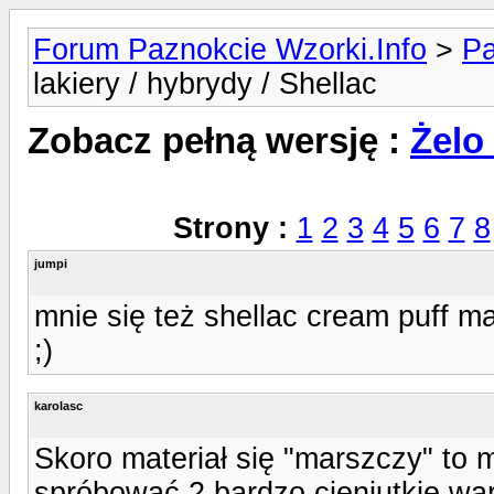
Forum Paznokcie Wzorki.Info
>
Pa
lakiery / hybrydy / Shellac
Zobacz pełną wersję :
Żelo 
Strony :
1
2
3
4
5
6
7
8
jumpi
mnie się też shellac cream puff mar
;)
karolasc
Skoro materiał się "marszczy" to 
spróbować 2 bardzo cieniutkie wa