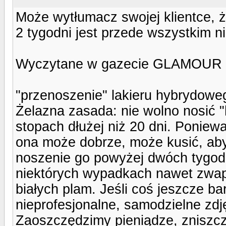
Może wytłumacz swojej klientce, 
2 tygodni jest przede wszystkim ni
Wyczytane w gazecie GLAMOUR k
"przenoszenie" lakieru hybrydowe
Żelazna zasada: nie wolno nosić "h
stopach dłużej niż 20 dni. Ponie
ona może dobrze, może kusić, aby
noszenie go powyżej dwóch tygodn
niektórych wypadkach nawet zwapn
białych plam. Jeśli coś jeszcze ba
nieprofesjonalne, samodzielne zdję
Zaoszczędzimy pieniądze, zniszcz