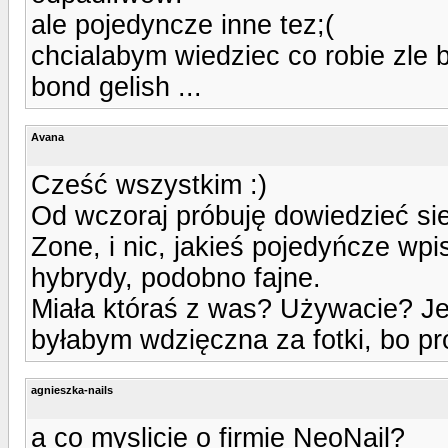
ale pojedyncze inne tez;(
chcialabym wiedziec co robie zle b
bond gelish ...
Avana
Cześć wszystkim :)
Od wczoraj próbuję dowiedzieć si
Zone, i nic, jakieś pojedyńcze wpi
hybrydy, podobno fajne.
Miała któraś z was? Używacie? Jeś
byłabym wdzięczna za fotki, bo pró
agnieszka-nails
a co myslicie o firmie NeoNail?