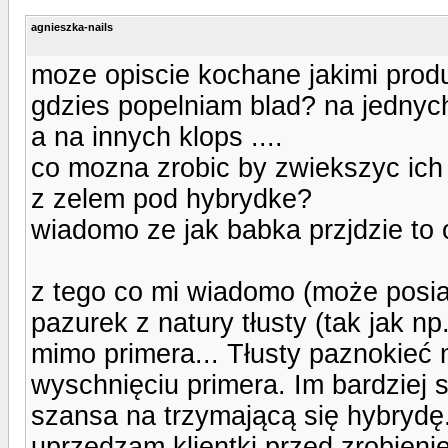
agnieszka-nails
moze opiscie kochane jakimi produ
gdzies popelniam blad? na jednyc
a na innych klops ....
co mozna zrobic by zwiekszyc i
z zelem pod hybrydke?
wiadomo ze jak babka przjdzie to o
z tego co mi wiadomo (może posia
pazurek z natury tłusty (tak jak n
mimo primera... Tłusty paznokieć 
wyschnięciu primera. Im bardziej
szansa na trzymającą się hybrydę.
uprzedzam klientki przed zrobien