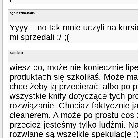
agnieszka-nails
Yyyy... no tak mnie uczyli na kursi
mi sprzedali ;/ ;(
karolasc
wiesz co, może nie koniecznie lip
produktach się szkoliłaś. Może ma
chce żeby ją przecierać, albo po p
wszystkie knify dotyczące tych pro
rozwiązanie. Chociaż faktycznie j
cleanerem. A może po prostu coś 
przecież jesteśmy tylko ludźmi. Naj
rozwiane są wszelkie spekulacje :