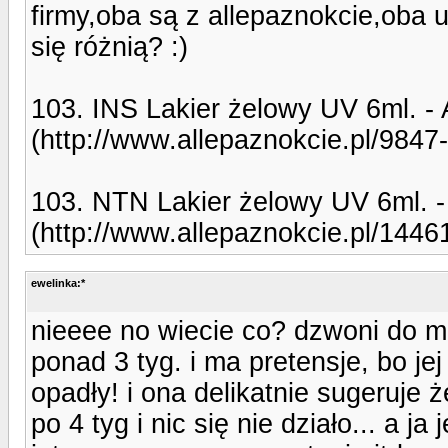
firmy,oba są z allepaznokcie,oba 
się różnią? :)
103. INS Lakier żelowy UV 6ml. -
(http://www.allepaznokcie.pl/9847-
103. NTN Lakier żelowy UV 6ml. 
(http://www.allepaznokcie.pl/14461
ewelinka:*
nieeee no wiecie co? dzwoni do m
ponad 3 tyg. i ma pretensje, bo je
opadły! i ona delikatnie sugeruje 
po 4 tyg i nic się nie działo... a j