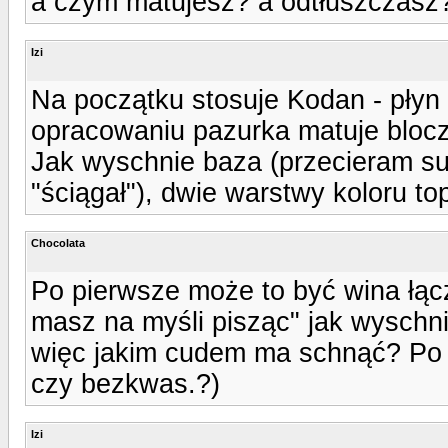
a czym matujesz? a odtłuszczasz
Izi
Na początku stosuje Kodan - płyn 
opracowaniu pazurka matuje bloczk
Jak wyschnie baza (przecieram su
"ściągał"), dwie warstwy koloru to
Chocolata
Po pierwsze może to być wina łąc
masz na myśli pisząc" jak wyschn
więc jakim cudem ma schnąć? Po t
czy bezkwas.?)
Izi