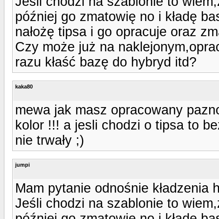
Jeśli chodzi na szablonie to wie
później go zmatowię no i kładę bas
nałożę tipsa i go opracuje oraz z
Czy może już na naklejonym,opra
razu kłaść bazę do hybryd itd?
kaka80
mewa jak masz opracowany paznoki
kolor !!! a jesli chodzi o tipsa to
nie trwały ;)
jumpi
Mam pytanie odnośnie kładzenia 
Jeśli chodzi na szablonie to wie
później go zmatowię no i kładę bas