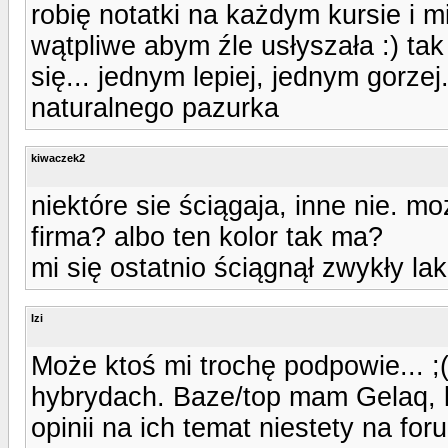
robię notatki na każdym kursie i 
wątpliwe abym źle usłyszała :) ta
się... jednym lepiej, jednym gorzej
naturalnego pazurka
kiwaczek2
niektóre sie ściągaja, inne nie. m
firma? albo ten kolor tak ma?
mi się ostatnio ściągnął zwykły la
Izi
Może ktoś mi trochę podpowie... 
hybrydach. Baze/top mam Gelaq, ko
opinii na ich temat niestety na for