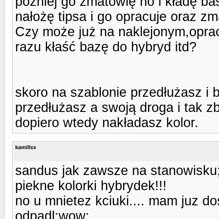
później go zmatowię no i kładę bas
nałożę tipsa i go opracuje oraz z
Czy może już na naklejonym,opra
razu kłaść bazę do hybryd itd?
skoro na szablonie przedłużasz i 
przedłużasz a swoją droga i tak 
dopiero wtedy nakładasz kolor.
kamillxx
sandus jak zawsze na stanowisku;
piekne kolorki hybrydek!!!
no u mnietez kciuki.... mam juz do
odpadl:wow: