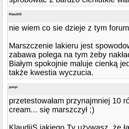
KlaudiiS
nie wiem co sie dzieje z tym foru
Marszczenie lakieru jest spowodo
zabawa polega na tym żeby nakłada
Białym spokojnie maluje cienką jed
także kwestia wyczucia.
jumpi
przetestowałam przynajmniej 10 ró
cream... się marszczył ;)
KlaudiiS jakiego Ty używasz, że ł