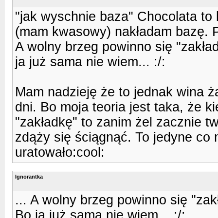
"jak wyschnie baza" Chocolata to 
(mam kwasowy) nakładam bazę. Prz
A wolny brzeg powinno się "zakła
ja już sama nie wiem... :/:
Mam nadzieję że to jednak wina ża
dni. Bo moja teoria jest taka, że k
"zakładkę" to zanim żel zacznie t
zdąży się ściągnąć. To jedyne co 
uratowało:cool:
Ignorantka
... A wolny brzeg powinno się "z
Bo ja już sama nie wiem... :/: