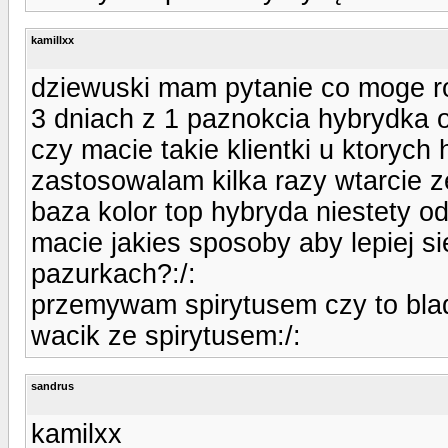
kamillxx
dziewuski mam pytanie co moge ro
3 dniach z 1 paznokcia hybrydka 
czy macie takie klientki u ktorych 
zastosowalam kilka razy wtarcie ze
baza kolor top hybryda niestety odl
macie jakies sposoby aby lepiej si
pazurkach?:/:
przemywam spirytusem czy to bla
wacik ze spirytusem:/:
sandrus
kamilxx