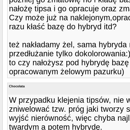
nałożę tipsa i go opracuje oraz z
Czy może już na naklejonym,opra
razu kłaść bazę do hybryd itd?
też nakładamy żel, sama hybryda n
przedłużanie tylko dokolorowania:
to czy nałożysz pod hybrydę bazę 
opracowanym żelowym pazurku)
Chocolata
W przypadku klejenia tipsów, nie 
zniwelować tzw. próg jaki tworzy
wyjść nierówność, więc chyba najl
twardym a potem hybrydę.