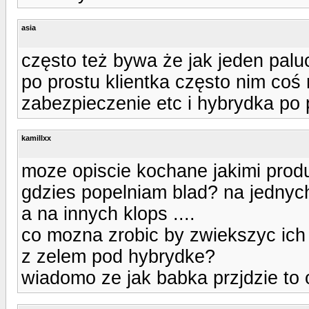
asia
często też bywa że jak jeden paluch
po prostu klientka często nim coś r
zabezpieczenie etc i hybrydka po 
kamillxx
moze opiscie kochane jakimi produ
gdzies popelniam blad? na jednyc
a na innych klops ....
co mozna zrobic by zwiekszyc i
z zelem pod hybrydke?
wiadomo ze jak babka przjdzie to o