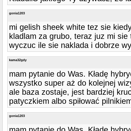
gonia1203
mi gelish sheek white tez sie kie
kladlam za grubo, teraz juz mi sie
wyczuc ile sie naklada i dobrze w
kama32gdy
mam pytanie do Was. Kładę hybryd
wszystko super aż do kolejnej wiz
ale baza zostaje, jest bardziej kr
patyczkiem albo spiłować pilnikie
gonia1203
mam pytanie do Was. Kładę hybryd