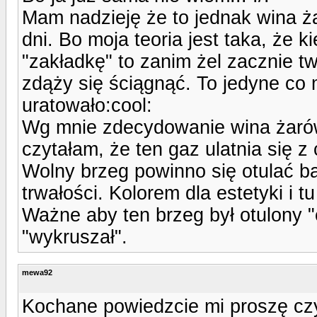
Mam nadzieję że to jednak wina ża
dni. Bo moja teoria jest taka, że k
"zakładkę" to zanim żel zacznie t
zdąży się ściągnąć. To jedyne co 
uratowało:cool:
Wg mnie zdecydowanie wina żarów
czytałam, że ten gaz ulatnia się 
Wolny brzeg powinno się otulać b
trwałości. Kolorem dla estetyki i t
Ważne aby ten brzeg był otulony "c
"wykruszał".
mewa92
Kochane powiedzcie mi proszę czy