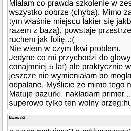
Miałam co prawda szkolenie w zesz
wszystko dobrze (chyba). Mimo z
tym właśnie miejscu lakier się ja
razem z bazą), powstaje przestrz
ruchem jak folię..:(
Nie wiem w czym tkwi problem.
Jedyne co mi przychodzi do głowy
conajmniej 5 lat) ale praktycznie 
jeszcze nie wymieniałam bo mogłab
odpalane. Myślicie że mimo tego m
Matuje pazurki, nakładam primer...
superowo tylko ten wolny brzeg:h
kiwaczek2