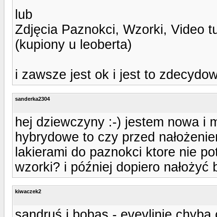
lub
Zdjęcia Paznokci, Wzorki, Video t
(kupiony u leoberta)
i zawsze jest ok i jest to zdecydo
sanderka2304
hej dziewczyny :-) jestem nowa i 
hybrydowe to czy przed nałożenie
lakierami do paznokci ktore nie p
wzorki? i później dopiero nałożyć
kiwaczek2
sandruś i bobas - evevlinie chyba