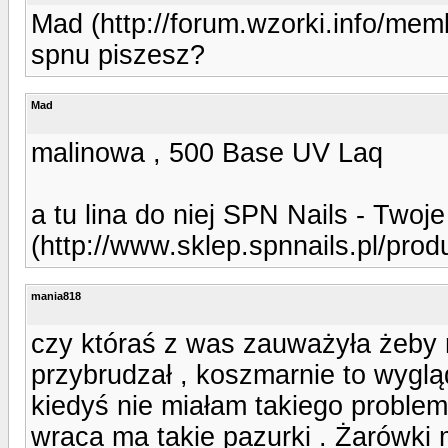
Mad (http://forum.wzorki.info/mem
spnu piszesz?
Mad
malinowa , 500 Base UV Laq
a tu lina do niej SPN Nails - Twoj
(http://www.sklep.spnnails.pl/prod
mania818
czy któraś z was zauważyła żeby 
przybrudzał , koszmarnie to wyglą
kiedyś nie miałam takiego problemu
wraca ma takie pazurki . Żarówki