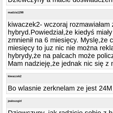
madzia1298
kiwaczek2- wczoraj rozmawiałam 
hybryd.Powiedział,że kiedyś miały
zmnienił na 6 miesięcy. Myslę,że c
miesięcy to juz nic nie można re
hybrydy,że na palcach może policzy
Mam nadzieję,że jednak nic się z n
kiwaczek2
Bo wlasnie zerknelam ze jest 24M 
jealousgirl
Dziewczyny, jak radzicie sobie z 