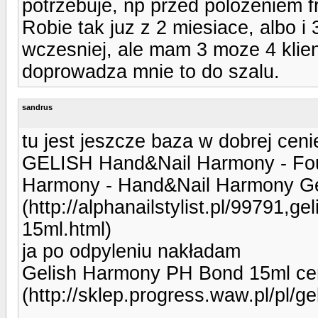
potrzebuje, np przed polozeniem f
Robie tak juz z 2 miesiace, albo i 
wczesniej, ale mam 3 moze 4 klien
doprowadza mnie to do szalu.
sandrus
tu jest jeszcze baza w dobrej ceni
GELISH Hand&Nail Harmony - Foun
Harmony - Hand&Nail Harmony Gelis
(http://alphanailstylist.pl/99791,g
15ml.html)
ja po odpyleniu nakładam
Gelish Harmony PH Bond 15ml ce
(http://sklep.progress.waw.pl/pl/