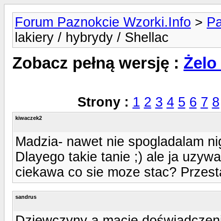
Forum Paznokcie Wzorki.Info
>
Pa
lakiery / hybrydy / Shellac
Zobacz pełną wersję :
Żelo 
Strony :
1
2
3
4
5
6
7
8
kiwaczek2
Madzia- nawet nie spogladalam ni
Dlayego takie tanie ;) ale ja uzywa
ciekawa co sie moze stac? Przest
sandrus
Dziewczyny a macie doświadczen