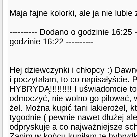
Maja fajne kolorki, ale ja nie lubi
---------- Dodano o godzinie 16:25 
godzinie 16:22 ----------
Hej dziewczynki i chłopcy :) Dawn
i poczytałam, to co napisałyście.
HYBRYDĄ!!!!!!!!! I uświadomcie to
odmoczyć, nie wolno go piłować, 
żel. Można kupić tani lakierożel, k
tygodnie ( pewnie nawet dłużej ale 
odpryskuje a co najważniejsze sc
Zanim w końcu kupiłam te hybrydk