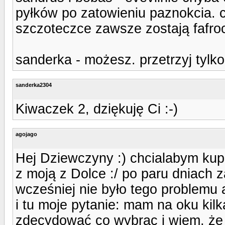
pyłków po zatowieniu paznokcia. 
szczoteczce zawsze zostają fafro
sanderka - możesz. przetrzyj tylk
sanderka2304
Kiwaczek 2, dziękuję Ci :-)
agojago
Hej Dziewczyny :) chcialabym kupi
z moją z Dolce :/ po paru dniach 
wcześniej nie było tego problemu 
i tu moje pytanie: mam na oku kilk
zdecydować co wybrac i wiem, że