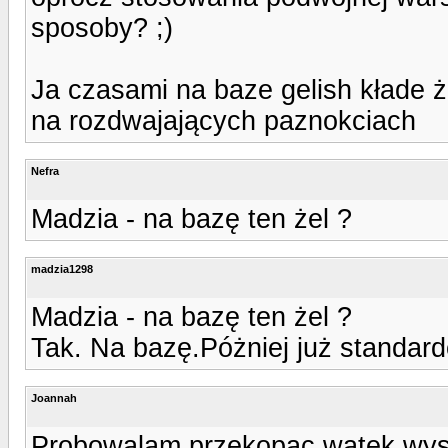
sposoby? ;)
Ja czasami na baze gelish kłade ż
na rozdwajających paznokciach
Nefra
Madzia - na bazę ten żel ?
madzia1298
Madzia - na bazę ten żel ?
Tak. Na bazę.Póżniej już standard
Joannah
Probowalam przekopac watek wysz