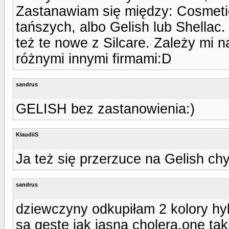
Zastanawiam się między: Cosmetic
tańszych, albo Gelish lub Shella
też te nowe z Silcare. Zależy mi 
różnymi innymi firmami:D
sandrus
GELISH bez zastanowienia:)
KlaudiiS
Ja też się przerzuce na Gelish ch
sandrus
dziewczyny odkupiłam 2 kolory hyb
są geste jak jasna cholera.one tak