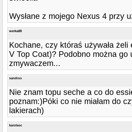
Wysłane z mojego Nexus 4 przy u
werka88
Kochane, czy któraś używała żeli 
V Top Coat)? Podobno można go u
zmywaczem...
sandrus
Nie znam topu seche a co do essie
poznam:)Póki co nie miałam do cz
lakierach)
karolasc