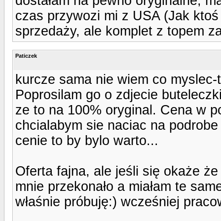
dostałam na pewno oryginalne, ma
czas przywozi mi z USA (Jak kto
sprzedaży, ale komplet z topem za
Paticzek
kurcze sama nie wiem co myslec-t
Poprosilam go o zdjecie buteleczk
ze to na 100% oryginal. Cena w p
chcialabym sie naciac na podrobe a 
cenie to by bylo warto...
Oferta fajna, ale jeśli się okaże 
mnie przekonało a miałam te sam
właśnie próbuję:) wcześniej prac