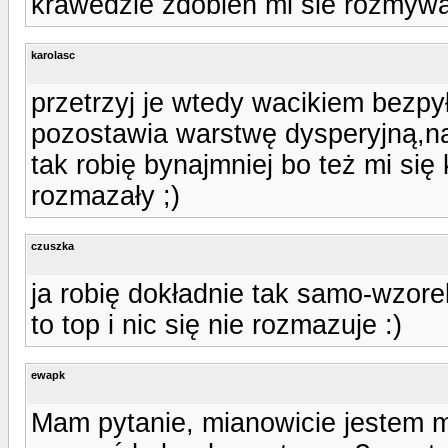
krawedzie zdobień mi sie rozmywaj
karolasc
przetrzyj je wtedy wacikiem bezpy
pozostawia warstwę dysperyjną,nał
tak robię bynajmniej bo też mi się 
rozmazały ;)
czuszka
ja robię dokładnie tak samo-wzor
to top i nic się nie rozmazuje :)
ewapk
Mam pytanie, mianowicie jestem m