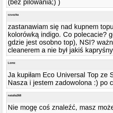
(bez pilowania;) )
czuszka
zastanawiam się nad kupnem topu k
kolorówką indigo. Co polecacie? ge
gdzie jest osobno top), NSI? ważne
cleanerem a nie był jakiś kapryśny
Lorez
Ja kupiłam Eco Universal Top ze S
Nasza i jestem zadowolona :) po c
natalia268
Nie mogę coś znaleźć, masz może