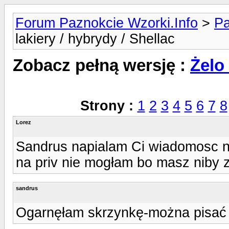
Forum Paznokcie Wzorki.Info
>
Pa
lakiery / hybrydy / Shellac
Zobacz pełną wersję :
Żelo 
Strony :
1
2
3
4
5
6
7
8
Lorez
Sandrus napialam Ci wiadomosc na p
na priv nie mogłam bo masz niby 
sandrus
Ogarnęłam skrzynkę-można pisać 