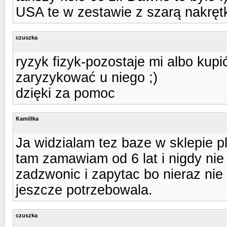
USA te w zestawie z szarą nakrętk
czuszka
ryzyk fizyk-pozostaje mi albo kupi
zaryzykować u niego ;)
dzięki za pomoc
Kamillka
Ja widzialam tez baze w sklepie pl
tam zamawiam od 6 lat i nigdy n
zadzwonic i zapytac bo nieraz ni
jeszcze potrzebowala.
czuszka