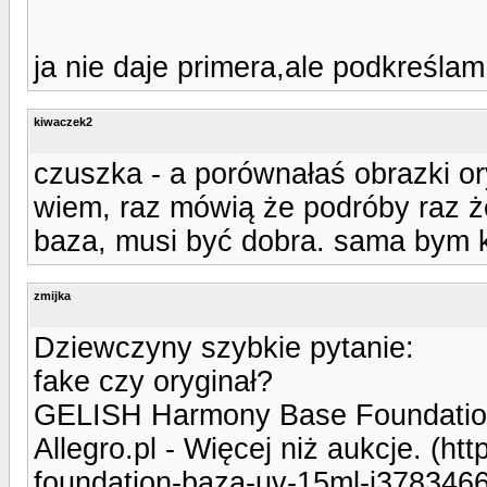
ja nie daje primera,ale podkreślam
kiwaczek2
czuszka - a porównałaś obrazki oryg
wiem, raz mówią że podróby raz że
baza, musi być dobra. sama bym ku
zmijka
Dziewczyny szybkie pytanie:
fake czy oryginał?
GELISH Harmony Base Foundation
Allegro.pl - Więcej niż aukcje. (ht
foundation-baza-uv-15ml-i3783466