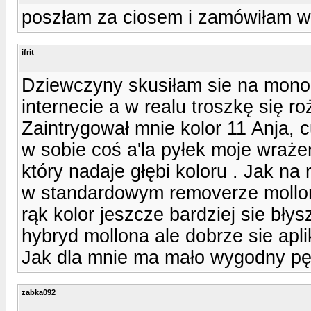
poszłam za ciosem i zamówiłam w 
ifrit
Dziewczyny skusiłam sie na mono
internecie a w realu troszkę się ro
Zaintrygował mnie kolor 11 Anja,
w sobie coś a'la pyłek moje wrażen
który nadaje głębi koloru . Jak na
w standardowym removerze mollon
rąk kolor jeszcze bardziej sie bły
hybryd mollona ale dobrze sie apli
Jak dla mnie ma mało wygodny pę
zabka092