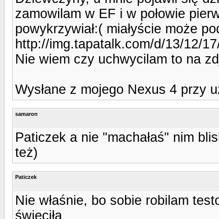
zamowilam w EF i w połowie pierws
powykrzywiał:( miałyście może p
http://img.tapatalk.com/d/13/12/1
Nie wiem czy uchwycilam to na zd
Wysłane z mojego Nexus 4 przy u
samaron
Paticzek a nie "machałaś" nim bli
też)
Paticzek
Nie właśnie, bo sobie robilam test
świeciła