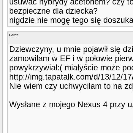
usuwać hybrydy acetonem? czy to 
bezpieczne dla dziecka?
nigdzie nie mogę tego się doszuka
Lorez
Dziewczyny, u mnie pojawił się dz
zamowilam w EF i w połowie pierws
powykrzywiał:( miałyście może p
http://img.tapatalk.com/d/13/12/1
Nie wiem czy uchwycilam to na zd
Wysłane z mojego Nexus 4 przy u