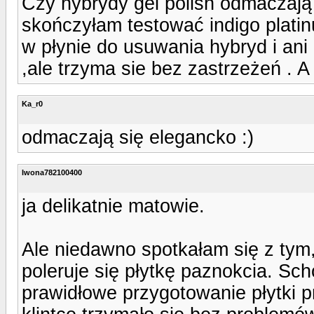
Czy hybrydy gel polish odmaczają
skończyłam testować indigo plati
w płynie do usuwania hybryd i ani
,ale trzyma sie bez zastrzeżeń . A j
Ka_r0
odmaczają się elegancko :)
Iwona782100400
ja delikatnie matowie.
Ale niedawno spotkałam się z tym
poleruje się płytkę paznokcia. Sch
prawidłowe przygotowanie płytki