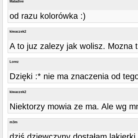
Maladive
od razu kolorówka :)
kiwaczek2
A to juz zalezy jak wolisz. Mozna t
Lorez
Dzięki :* nie ma znaczenia od teg
kiwaczek2
Niektorzy mowia ze ma. Ale wg m
m3m
dziś dziewczyny dostałam lakierki 