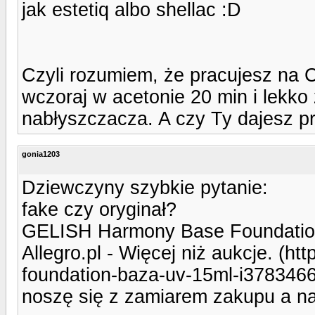
jak estetiq albo shellac :D
Czyli rozumiem, że pracujesz na
wczoraj w acetonie 20 min i lekko 
nabłyszczacza. A czy Ty dajesz p
gonia1203
Dziewczyny szybkie pytanie:
fake czy oryginał?
GELISH Harmony Base Foundation
Allegro.pl - Więcej niż aukcje. (ht
foundation-baza-uv-15ml-i3783466
noszę się z zamiarem zakupu a na