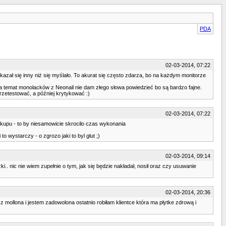
PDA
02-03-2014, 07:22
azał się inny niż się myślało. To akurat się często zdarza, bo na każdym monitorze
 na temat monolacków z Neonail nie dam złego słowa powiedzieć bo są bardzo fajne.
przetestować, a później krytykować :)
02-03-2014, 07:22
zakupu - to by niesamowicie skrocilo czas wykonania
o wystarczy - o zgrozo jaki to byl glut ;)
02-03-2014, 09:14
i.. nic nie wiem zupełnie o tym, jak się będzie nakładał, nosił oraz czy usuwanie
02-03-2014, 20:36
z mollona i jestem zadowolona ostatnio robiłam klientce która ma płytke zdrową i