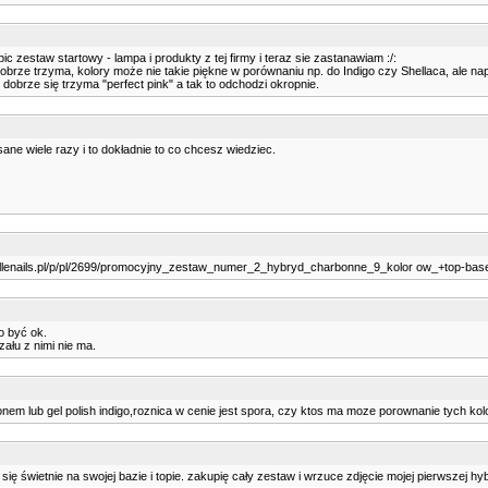
 zestaw startowy - lampa i produkty z tej firmy i teraz sie zastanawiam :/:
ze trzyma, kolory może nie takie piękne w porównaniu np. do Indigo czy Shellaca, ale napr
e dobrze się trzyma "perfect pink" a tak to odchodzi okropnie.
sane wiele razy i to dokładnie to co chcesz wiedziec.
briellenails.pl/p/pl/2699/promocyjny_zestaw_numer_2_hybryd_charbonne_9_kolor ow_+top-bas
no być ok.
zału z nimi nie ma.
nem lub gel polish indigo,roznica w cenie jest spora, czy ktos ma moze porownanie tych kol
ię świetnie na swojej bazie i topie. zakupię cały zestaw i wrzuce zdjęcie mojej pierwszej hy