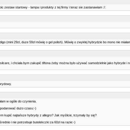
 zestaw startowy - lampa i produkty z tej firmy i teraz sie zastanawiam :/:
Indigo (mini 29zl, duze 59zł mówię o gel polish). Mówię o zwykłej hybrydzie bo mono nie miała
ilcare, i chciała bym zakupić tiftona żeby można bylo używać samodzielnie jako hybryde i na
ybrydowy.
łam w ogóle do czynienia.
ospodarować dużo czasu:-)
m kupić najtańsze hybrydy z allegro? Jak myślicie, trzymały by się?
rednio i nie potrzebuje butelekczki za 60zł na razie:-)