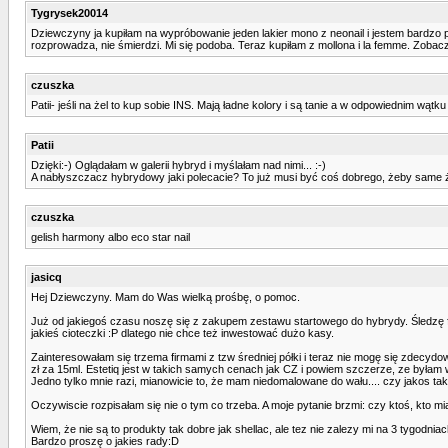
Tygrysek20014
Dziewczyny ja kupiłam na wypróbowanie jeden lakier mono z neonail i jestem bardzo po
rozprowadza, nie śmierdzi. Mi się podoba. Teraz kupiłam z mollona i la femme. Zobacz
czuszka
Patii- jeśli na żel to kup sobie INS. Mają ładne kolory i są tanie a w odpowiednim wąt
Patii
Dzięki:-) Oglądałam w galerii hybryd i myślałam nad nimi... :-)
A nabłyszczacz hybrydowy jaki polecacie? To już musi być coś dobrego, żeby same ż
czuszka
gelish harmony albo eco star nail
jasicq
Hej Dziewczyny. Mam do Was wielką prośbę, o pomoc.
Już od jakiegoś czasu noszę się z zakupem zestawu startowego do hybrydy. Śledzę fo
jakieś cioteczki :P dlatego nie chce też inwestować dużo kasy.
Zainteresowałam się trzema firmami z tzw średniej półki i teraz nie mogę się zdecyd
zł za 15ml. Estetiq jest w takich samych cenach jak CZ i powiem szczerze, ze byłam w
Jedno tylko mnie razi, mianowicie to, że mam niedomalowane do wału.... czy jakos tak s
Oczywiscie rozpisałam się nie o tym co trzeba. A moje pytanie brzmi: czy ktoś, kto 
Wiem, że nie są to produkty tak dobre jak shellac, ale tez nie zalezy mi na 3 tygodni
Bardzo proszę o jakies rady:D