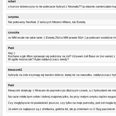
milart
o kurcze dziewczyny to nie polecacie hybryd z Neonailu?? ja wlasnie zamierzalam kupic
sztynka
Nie polecamy NeoNail. Z tańszych Mistero MIlano, lub Estetiq
czuszka
no MM wcale nie takie tanie :) Estetiq 25zł a MM prawie 50zł :) ja polecam osobiście 
Patii
Hej:-)
Kochane a jak tifton sprawuje się położony na żel? Używam żeli Base on (no name) z s
W ogóle można tak? A jaki nabłyszczacz wtedy?
kiwaczek2
hybrydy na żelu trzymają się bardzo dobrze, lepiej niz na naturalku. nabłyszczacz h
Patii
Kiwaczek dziękuję:-) Wracam do paznokci po dłuższym czasie, a z hybrydami nie mia
Na razie robiła bym sobie i dobrej znajomej tylko, bo przy malym smyku ciężko wyg
Czy mogłybyscie mi powiedzieć jeszcze, czy tylko na moje potrzeby, pod żel mogla by
Ja wiem że najlepsze są z shellacka, gelisha itd, ale ja zmieniam co 2-3tyg paznokcie ś