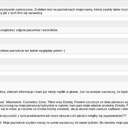
zytywnie zaskoczona. Zrobiłam test na paznokciach mojej mamy, której zwykły lakier trzymał s
ę jak z tych firm się sprawdzą.
ku znajdziesz zdjęcia pazurków i wzorników.
elowe paznokcie też ładnie wyglądały potem:-)
ra, zbieram informacje i mam już niezły mętllik w głowie. Już na wstepie zaznaczę, że będ
ować. Mianowicie: Cosmetics Zone, Tifton oraz Estetiq. Powiem szczerze ze dwie pierwsze wy
czzoraaj na mojej pierwszej hybrydzie w salonie i tam pani miała właśnie produkty Estetiq. 
ię to mówi. ja rozumie ze trzeba trochę zostawić, ale ja akurat mam zawsze zadbane i odsunię
miał styczność z tymi produktammi lub moze słyszał o ich jakości mógłby się wypowiedzieć??
ach. Moje paznokcie szybko rosną i w sumie wystarczy mi nawet tydzien. Bo niestety moje paz