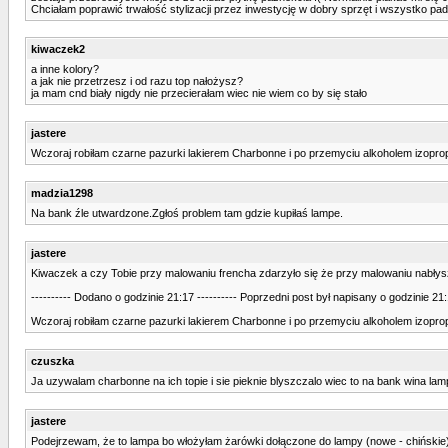
Chciałam poprawić trwałość stylizacji przez inwestycję w dobry sprzęt i wszystko pad
kiwaczek2
a inne kolory?
a jak nie przetrzesz i od razu top nałożysz?
ja mam cnd biały nigdy nie przecierałam wiec nie wiem co by się stało
jastere
Wczoraj robiłam czarne pazurki lakierem Charbonne i po przemyciu alkoholem izoprop
madzia1298
Na bank źle utwardzone.Zgłoś problem tam gdzie kupiłaś lampe.
jastere
Kiwaczek a czy Tobie przy malowaniu frencha zdarzyło się że przy malowaniu nabłys
---------- Dodano o godzinie 21:17 ---------- Poprzedni post był napisany o godzinie 21:1
Wczoraj robiłam czarne pazurki lakierem Charbonne i po przemyciu alkoholem izoprop
czuszka
Ja uzywalam charbonne na ich topie i sie pieknie blyszczalo wiec to na bank wina la
jastere
Podejrzewam, że to lampa bo włożyłam żarówki dołączone do lampy (nowe - chińskie) i 