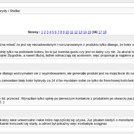
brydy / Shellac
Strony :
1
2
3
4
5
6
7
8
9
10
11
12
13
14
15
[
16
]
17
18
na mówić że jest się niezadowolonym i rozczarowanym z produktu tylko dlatego, że kolor ok
nię tylko na podstawie koloru, bo to już kwestia gustu czy jest on ładny czy nie. Ja akurat
kojnie 2tygodnie, a nawet dłużej, ładnie odmaczają się acetonem. więc proponuje je najpierw 
nie dlatego wstrzymalam sie z wyprobowaniem, ale generaljie produkt jest na mojej liscie do 
ja zamowilam bialy kolor hybrydy za 14 zl bo myslalam sobie ze tylko do frenchowej końcówki t
y itd. przecież. Wyraziłam tylko opinię po pierwszym kontakcie z produktem po otwarciu paczk
 :)
olory takie uniwersalne i takie które najczęściej się używa. Juz pisałam kiedyś o monofazie 
ikatnie koncowki się starły, a odrost był pokaźny więc trzebabyło sciągnac