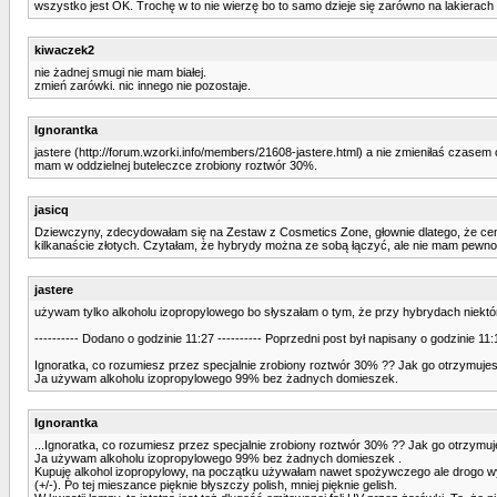
wszystko jest OK. Trochę w to nie wierzę bo to samo dzieje się zarówno na lakierach 
kiwaczek2
nie żadnej smugi nie mam białej.
zmień zarówki. nic innego nie pozostaje.
Ignorantka
jastere (http://forum.wzorki.info/members/21608-jastere.html) a nie zmieniłaś czas
mam w oddzielnej buteleczce zrobiony roztwór 30%.
jasicq
Dziewczyny, zdecydowałam się na Zestaw z Cosmetics Zone, głownie dlatego, że cena jes
kilkanaście złotych. Czytałam, że hybrydy można ze sobą łączyć, ale nie mam pewności
jastere
używam tylko alkoholu izopropylowego bo słyszałam o tym, że przy hybrydach niektóre
---------- Dodano o godzinie 11:27 ---------- Poprzedni post był napisany o godzinie 11:1
Ignoratka, co rozumiesz przez specjalnie zrobiony roztwór 30% ?? Jak go otrzymujes
Ja używam alkoholu izopropylowego 99% bez żadnych domieszek.
Ignorantka
...Ignoratka, co rozumiesz przez specjalnie zrobiony roztwór 30% ?? Jak go otrzymuj
Ja używam alkoholu izopropylowego 99% bez żadnych domieszek .
Kupuję alkohol izopropylowy, na początku używałam nawet spożywczego ale drogo wychod
(+/-). Po tej mieszance pięknie błyszczy polish, mniej pięknie gelish.