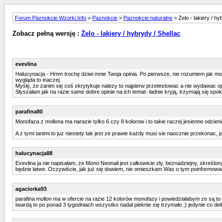
Forum Paznokcie Wzorki.Info
>
Paznokcie
>
Paznokcie naturalne
> Żelo - lakiery / hy
Zobacz pełną wersję :
Żelo - lakiery / hybrydy / Shellac
evevlina
Halucynacja - Hmm trochę dziwi mnie Twoja opinia. Po pierwsze, nie rozumiem jak moż
wygląda to inaczej.
Myślę, że zanim się coś skrytykuje nalezy to najpierw przetestowac a nie wydawac opi
Słyszałam jak na razie same dobre opinie na ich temat- ładnie kryją, trzymają się spo
parafina80
Monofaza z mollona ma narazie tylko 6 czy 8 kolorow i to takie raczej jesienne odcie
A z tymi tanimi to juz niestety tak jest ze prawie każdy musi sie naocznie przekonac, 
halucynacja88
Evevlina ja nie napisałam, że Mono Neonail jest całkowicie zły, beznadziejny, skreślon
będzie łatwe. Oczywiście, jak już się dowiem, nie omieszkam Was o tym poinformować
agaciorka93
parafina mollon ma w ofercie na razie 12 kolorów monofazy i powiedziałabym ze są to k
twardą to po ponad 3 tygodniach wszystko nadal pieknie się trzymało ;) jedynie co del