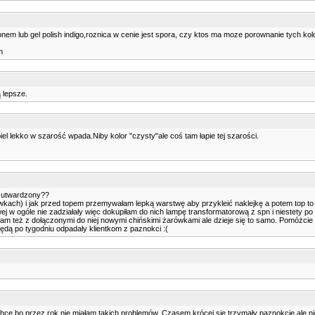
nem lub gel polish indigo,roznica w cenie jest spora, czy ktos ma moze porownanie tych kol
m
ą lepsze.
el lekko w szarość wpada.Niby kolor "czysty"ale coś tam łapie tej szarości.
e utwardzony??
wkach) i jak przed topem przemywałam lepką warstwę aby przykleić naklejkę a potem top to z
ej w ogóle nie zadziałały więc dokupiłam do nich lampę transformatorową z spn i niestety po
ż z dołączonymi do niej nowymi chińskimi żarówkami ale dzieje się to samo. Pomóżcie bo j
 będą po tygodniu odpadały klientkom z paznokci :(
hce bo przez rok nie miałam takich problemów. Czasem krócej się trzymały paznokcie ale nig