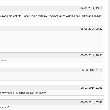
04-03-2014, 19:10
awdę nie jest źle. Base&Top z tej firmy używam także właśnie do Gel Polish z Indigo
05-03-2014, 08:27
05-03-2014, 10:50
e.html
05-03-2014, 11:16
05-03-2014, 11:51
orkow obu firm? dziekuje za informacje
06-03-2014, 07:42
brydy ;D