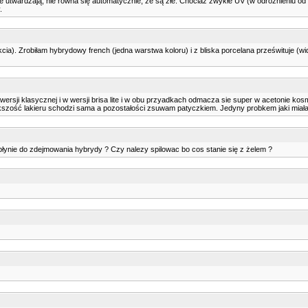
 nie utwardzają, nie równa się automatycznie, że są złe. Chociaż zwykłe UV (w odróżnieniu od
.
ia). Zrobiłam hybrydowy french (jedna warstwa koloru) i z bliska porcelana prześwituje (wid
 wersji klasycznej i w wersji brisa lite i w obu przyadkach odmacza sie super w acetonie 
szość lakieru schodzi sama a pozostałości zsuwam patyczkiem. Jedyny probkem jaki miałam 
ynie do zdejmowania hybrydy ? Czy nalezy spilowac bo cos stanie się z żelem ?