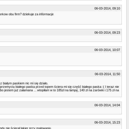
06-03-2014, 09:10
orkow obu firm? dziekuje za informacje
06-03-2014, 09:23
06-03-2014, 10:07
06-03-2014, 11:50
 białym paskiem nic mi się działo.
 przemyciu białego paska przed topem ściera mi się część białego paska :( I teraz nie
estem już załamana ... wtopiłam w to 185zł na lampę, 140 zł na żarówki i 175 zł na
06-03-2014, 14:04
06-03-2014, 15:23
dy nie ścierał lakier przy malowaniu.