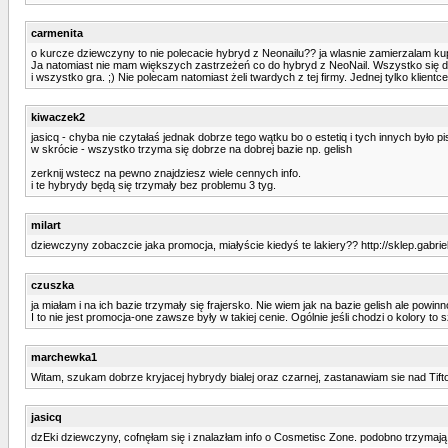
carmenita
o kurcze dziewczyny to nie polecacie hybryd z Neonailu?? ja wlasnie zamierzalam kupic
Ja natomiast nie mam większych zastrzeżeń co do hybryd z NeoNail. Wszystko się dobr
i wszystko gra. ;) Nie polecam natomiast żeli twardych z tej firmy. Jednej tylko klientc
kiwaczek2
jasicq - chyba nie czytałaś jednak dobrze tego wątku bo o estetiq i tych innych było pi
w skrócie - wszystko trzyma się dobrze na dobrej bazie np. gelish
zerknij wstecz na pewno znajdziesz wiele cennych info.
i te hybrydy będą się trzymały bez problemu 3 tyg.
milart
dziewczyny zobaczcie jaka promocja, miałyście kiedyś te lakiery?? http://sklep.ga
czuszka
ja miałam i na ich bazie trzymały się frajersko. Nie wiem jak na bazie gelish ale powin
I to nie jest promocja-one zawsze były w takiej cenie. Ogólnie jeśli chodzi o kolory to s
marchewka1
Witam, szukam dobrze kryjacej hybrydy bialej oraz czarnej, zastanawiam sie nad Tifto
jasicq
dzEki dziewczyny, cofnęłam się i znalazłam info o Cosmetisc Zone. podobno trzymają s