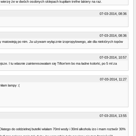
e wierzę że w dwóch osobnych sklepach kupiłam trefne lakiery na raz.
07-03-2014, 08:36
07-03-2014, 08:36
py matowieją po nim. Ja używam wyłącznie izopropylowego, ale dla niektórych topów
07-03-2014, 10:57
sze. I tu wlasnie zainteresowałam się Tifton'em bo ma ładne kolorki, po 5 ml za
07-03-2014, 11:27
niłam lampy :(
07-03-2014, 13:55
Dlatego do oddzielnej butelki wlałam 70ml wody i 30ml alkoholu izo i mam roztwór 30%