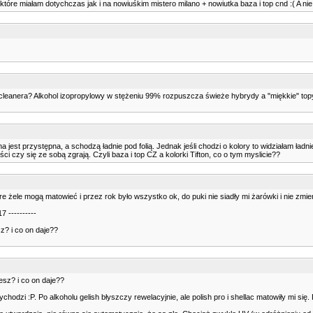
które miałam dotychczas jak i na nowiuśkim mistero milano + nowiutka baza i top cnd :( A ni
em cleanera? Alkohol izopropylowy w stężeniu 99% rozpuszcza świeże hybrydy a "miękkie" to
t przystępna, a schodzą ładnie pod folią. Jednak jeśli chodzi o kolory to widziałam ładniej
 czy się ze sobą zgrają. Czyli baza i top CZ a kolorki Tifton, co o tym myslicie??
 żele mogą matowieć i przez rok było wszystko ok, do puki nie siadły mi żarówki i nie zmie
7 ----------
z? i co on daje??
esz? i co on daje??
zi :P. Po alkoholu gelish błyszczy rewelacyjnie, ale polish pro i shellac matowiły mi się. 