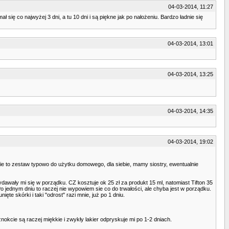
04-03-2014, 11:27
ię co najwyżej 3 dni, a tu 10 dni i są piękne jak po nałożeniu. Bardzo ładnie się
04-03-2014, 13:01
04-03-2014, 13:25
04-03-2014, 14:35
04-03-2014, 19:02
zie to zestaw typowo do użytku domowego, dla siebie, mamy siostry, ewentualnie
dawały mi się w porządku. CZ kosztuje ok 25 zł za produkt 15 ml, natomiast Tifton 35
Po jednym dniu to raczej nie wypowiem sie co do trwałości, ale chyba jest w porządku.
te skórki i taki "odrost" razi mnie, już po 1 dniu.
nokcie są raczej miękkie i zwykły lakier odpryskuje mi po 1-2 dniach.