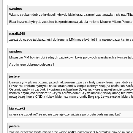
sandrus
Witam, szukam dobrze kryjacej hybrydy bialej oraz czarnej, zastanawiam sie nad Tifto
Biała i czarna hybryda zupełnie bezproblemowa jak dla mnie to Mistero Milano.Poleca
natalia268
zalezt do czego ta biała... jeśli do frencha MM moze być, jeśli na całego pazurka, to s
sandrus
Mi pasuje MM bo nie robi żadnych zacieków i kryje po dwóch warstwach,z tym że ta bi
A co innego dobrego polecasz?
jastere
Dziewczyny jak rozpoznać przed nałożeniem topu czy biały pasek french jest dobrz
Przez rok robiłam hybrydki na lakierach cnd w lampie elektrycznej (na chińskich żaró
Ostatnio padły mi żarówki i kupiłam zachwalane Sylvania, które w mojej lampie tunelow
wiem w czym jest problem?? Czy w żarówkach? Czy w lampie? Nową lampę testowałam te
nową bazę i top z CND :( (biały lakier też mam z cnd). Boję się, że wszystkie lakiery
kiwaczek2
sciera sie zupełnie? że nic nie zostaje czy widzisz po prostu białe na waciku?
jastere
zostaje przeźroczyste miejsce że widać płytkę paznokcia :( Normalnie płakać mi się c