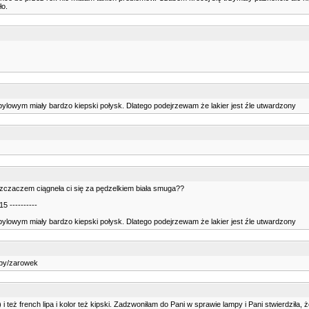
ło.
ylowym miały bardzo kiepski połysk. Dlatego podejrzewam że lakier jest źle utwardzony
zczaczem ciągneła ci się za pędzelkiem biała smuga??
5 ----------
ylowym miały bardzo kiepski połysk. Dlatego podejrzewam że lakier jest źle utwardzony
mpy/zarowek
też french lipa i kolor też kipski. Zadzwoniłam do Pani w sprawie lampy i Pani stwierdziła,