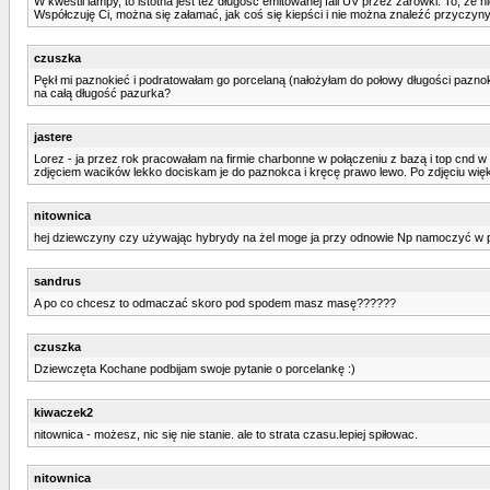
W kwestii lampy, to istotna jest też długość emitowanej fali UV przez żarówki. To, że
Współczuję Ci, można się załamać, jak coś się kiepści i nie można znaleźć przyczyny
czuszka
Pękł mi paznokieć i podratowałam go porcelaną (nałożyłam do połowy długości paznokc
na całą długość pazurka?
jastere
Lorez - ja przez rok pracowałam na firmie charbonne w połączeniu z bazą i top cnd w
zdjęciem wacików lekko dociskam je do paznokca i kręcę prawo lewo. Po zdjęciu więk
nitownica
hej dziewczyny czy używając hybrydy na żel moge ja przy odnowie Np namoczyć w pł
sandrus
A po co chcesz to odmaczać skoro pod spodem masz masę??????
czuszka
Dziewczęta Kochane podbijam swoje pytanie o porcelankę :)
kiwaczek2
nitownica - możesz, nic się nie stanie. ale to strata czasu.lepiej spiłowac.
nitownica