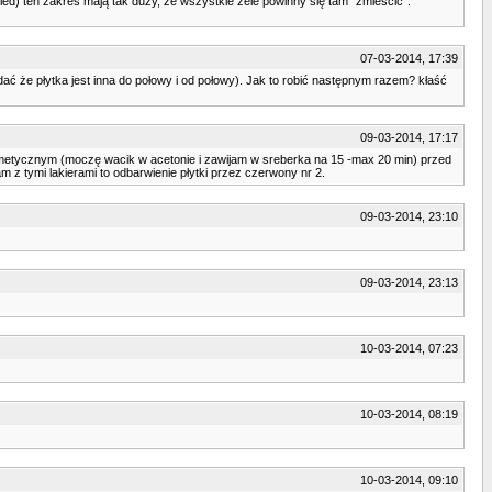
 led) ten zakres mają tak duży, że wszystkie żele powinny się tam "zmieścić".
07-03-2014, 17:39
ać że płytka jest inna do połowy i od połowy). Jak to robić następnym razem? kłaść
09-03-2014, 17:17
kosmetycznym (moczę wacik w acetonie i zawijam w sreberka na 15 -max 20 min) przed
z tymi lakierami to odbarwienie płytki przez czerwony nr 2.
09-03-2014, 23:10
09-03-2014, 23:13
10-03-2014, 07:23
10-03-2014, 08:19
10-03-2014, 09:10