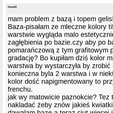
hera16
mam problem z bazą i topem gelis
Baza-pisałam ze mleczne kolory ti
warstwie wygląda malo estetycznie
zagłębienia po bazie.czy aby po b
pomarańczową z tym grafitowym 
gradację? Bo kupiłam dziś kolor mi
warstwa by wystarczyła by zrobić 
konieczna byla 2 warstwa i w niek
kolor dość napigmentowany to pr
frenchu.
jak wy matowicie paznokcie? Tez 
nakladać żeby znów jakieś kwiatki
dawalam bazę a teraz ciut więcej i 