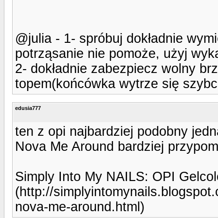
@julia - 1- spróbuj dokładnie wymi
potrząsanie nie pomoże, użyj wyka
2- dokładnie zabezpiecz wolny br
topem(końcówka wytrze się szybciej
edusia777
ten z opi najbardziej podobny jed
Nova Me Around bardziej przypom
Simply Into My NAILS: OPI Gelco
(http://simplyintomynails.blogspot
nova-me-around.html)