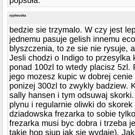
popsuła.
syylwuska
bedzie sie trzymalo. W czy jest l
jednemu pasuje gelish innemu eco
blyszczenia, to ze sie nie rysuje, a
Jesli chodzi o Indigo to przesylk
ponad 100zl to wtedy placisz 5zl. 
jego mozesz kupic w dobrej cenie i
ponizej 300zl to zwykly badziew. K
sally hansen i tym odsuwaj skorki
plynu i regularnie oliwki do skore
dziadowska frezarka to sobie tylk
frezarka musi byc dobra i trzeba j
takie hop siup jak sie wydaje). Ja