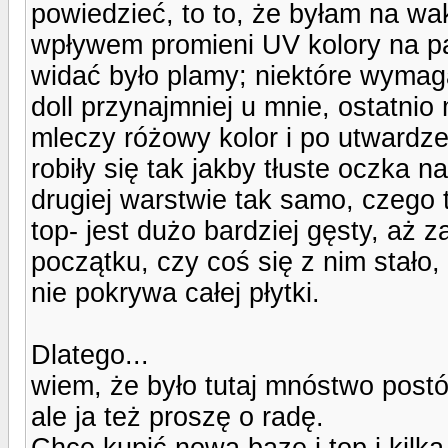
powiedzieć, to to, że byłam na wa
wpływem promieni UV kolory na pa
widać było plamy; niektóre wymaga
doll przynajmniej u mnie, ostatni
mleczy różowy kolor i po utwardze
robiły się tak jakby tłuste oczka 
drugiej warstwie tak samo, czego
top- jest dużo bardziej gęsty, aż z
początku, czy coś się z nim stało, 
nie pokrywa całej płytki.
Dlatego...
wiem, że było tutaj mnóstwo postó
ale ja też proszę o radę.
Chcę kupić nową baze i top i kilka 