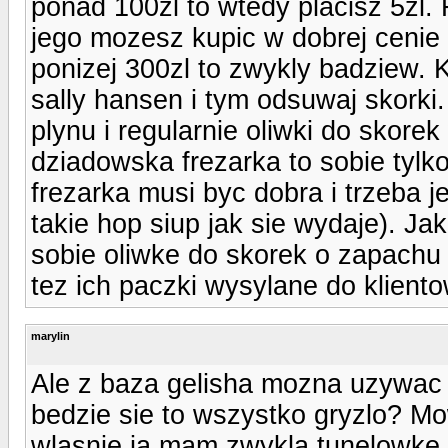
ponad 100zl to wtedy placisz 5zl. 
jego mozesz kupic w dobrej cenie i
ponizej 300zl to zwykly badziew. K
sally hansen i tym odsuwaj skorki
plynu i regularnie oliwki do skore
dziadowska frezarka to sobie tylk
frezarka musi byc dobra i trzeba j
takie hop siup jak sie wydaje). Ja
sobie oliwke do skorek o zapachu
tez ich paczki wysylane do klient
marylin
Ale z baza gelisha mozna uzywac t
bedzie sie to wszystko gryzlo? M
wlasnie ja mam zwykla tunelowke, 