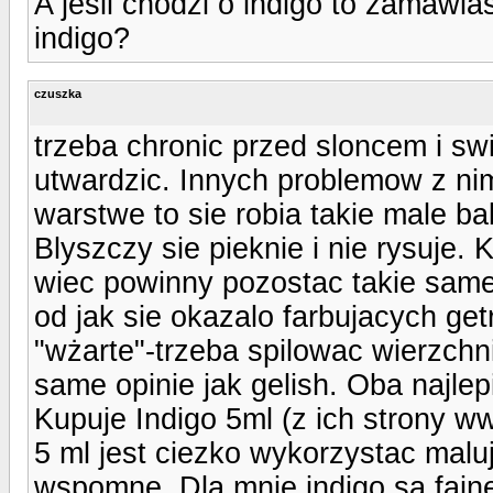
A jesli chodzi o indigo to zamawia
indigo?
czuszka
trzeba chronic przed sloncem i sw
utwardzic. Innych problemow z n
warstwe to sie robia takie male bab
Blyszczy sie pieknie i nie rysuje. K
wiec powinny pozostac takie same)
od jak sie okazalo farbujacych get
"wżarte"-trzeba spilowac wierzchn
same opinie jak gelish. Oba najl
Kupuje Indigo 5ml (z ich strony 
5 ml jest ciezko wykorzystac maluj
wspomne. Dla mnie indigo sa fajne 