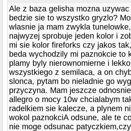
Ale z baza gelisha mozna uzywac t
bedzie sie to wszystko gryzlo? M
wlasnie ja mam zwykla tunelowke, 
najwyzej sprobuje jeden kolor i z
mi sie kolor fireforks czy jakos tak
beda wychodzily mi paznokcie to k
plamy byly nierownomierne i lekko
wszystkiego z semilaca, a on chyb
slonca, pytam bo nieladnie go wygl
przyczyna. Mam jeszcze odnosnie 
allegro o mocy 10w chcialabym ta
radelkiem sie kalecze, a plynem ni
wokol paznokciA odsune, ale te co
nie moge odsunac patyczkiem,czy 