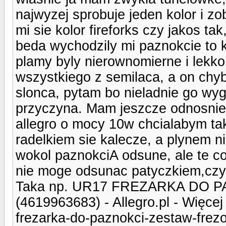
najwyzej sprobuje jeden kolor i z
mi sie kolor fireforks czy jakos tak
beda wychodzily mi paznokcie to k
plamy byly nierownomierne i lekko
wszystkiego z semilaca, a on chyb
slonca, pytam bo nieladnie go wygl
przyczyna. Mam jeszcze odnosnie 
allegro o mocy 10w chcialabym ta
radelkiem sie kalecze, a plynem ni
wokol paznokciA odsune, ale te co
nie moge odsunac patyczkiem,czy 
Taka np. UR17 FREZARKA DO 
(4619963683) - Allegro.pl - Więcej n
frezarka-do-paznokci-zestaw-fre