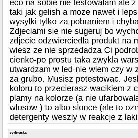
eco na sobie nie testowalam ale z 
taki jak gelish a moze nawet i leps
wysylki tylko za pobraniem i chyba
Zdjeciami sie nie sugeruj bo wycho
zdjecie odzwierciedla produkt na
wiesz ze nie sprzedadza Ci podro
cienko-po prostu taka zwykla wars
utwardzam w led-nie wiem czy w z
za grubo. Musisz potestowac. Jesl
koloru to przecierasz wacikiem z cl
plamy na kolorze (a nie ufarbowal
wlosow ) to albo slonce (ale to ozn
detergenty weszly w reakcje z lak
syylwuska