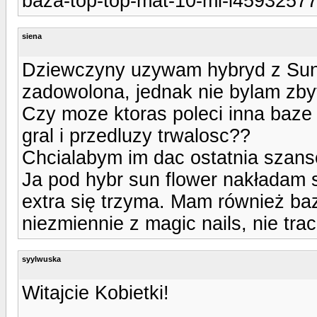
baza-top-top-mat-10-ml-i45932577
siena
Dziewczyny uzywam hybryd z Sun F
zadowolona, jednak nie bylam zbyt
Czy moze ktoras poleci inna baze i
gral i przedluzy trwalosc??
Chcialabym im dac ostatnia szanse
Ja pod hybr sun flower nakładam s
extra się trzyma. Mam również bazę 
niezmiennie z magic nails, nie trac
syylwuska
Witajcie Kobietki!