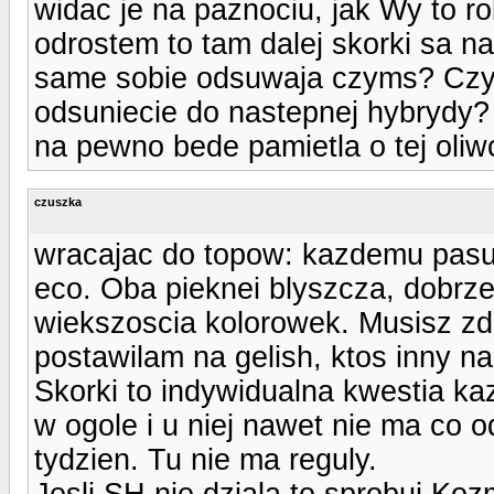
widac je na paznociu, jak Wy to ro
odrostem to tam dalej skorki sa n
same sobie odsuwaja czyms? Czy p
odsuniecie do nastepnej hybrydy?
na pewno bede pamietla o tej oliwc
czuszka
wracajac do topow: kazdemu pasuje
eco. Oba pieknei blyszcza, dobrze s
wiekszoscia kolorowek. Musisz zd
postawilam na gelish, ktos inny n
Skorki to indywidualna kwestia k
w ogole i u niej nawet nie ma co
tydzien. Tu nie ma reguly.
Jesli SH nie dziala to sprobuj Kozm