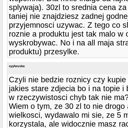
splywaja). 30zl to srednia cena z
taniej nie znajdziesz zadnej godne
przyjemnosci uzywac. Z tego co s
roznie a produktu jest tak malo w
wyskrobywac. No i na all maja st
produktu) przesylke.
syylwuska
Czyli nie bedzie roznicy czy kupie
jakies stare zdjecia bo i na topie 
w rzeczywistosci chyb tak nie ma
Wiem o tym, ze 30 zl to nie drogo
wielkosci, wydawalo mi sie, ze 5 
korzystala, ale widocznie masz ra