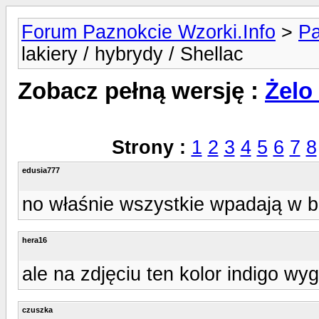
Forum Paznokcie Wzorki.Info
>
Pa
lakiery / hybrydy / Shellac
Zobacz pełną wersję :
Żelo 
Strony :
1
2
3
4
5
6
7
8
edusia777
no właśnie wszystkie wpadają w b
hera16
ale na zdjęciu ten kolor indigo wy
czuszka