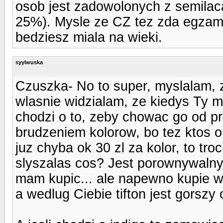
osob jest zadowolonych z semilaca
25%). Mysle ze CZ tez zda egzami
bedziesz miala na wieki.
syylwuska
Czuszka- No to super, myslalam, z
wlasnie widzialam, ze kiedys Ty mi
chodzi o to, zeby chowac go od p
brudzeniem kolorow, bo tez ktos o 
juz chyba ok 30 zl za kolor, to tr
slyszalas cos? Jest porownywalny
mam kupic... ale napewno kupie w 
a wedlug Ciebie tifton jest gorszy 