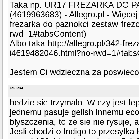
Taka np. UR17 FREZARKA DO 
(4619963683) - Allegro.pl - Więcej n
frezarka-do-paznokci-zestaw-fre
rwd=1#tabsContent)
Albo taka http://allegro.pl/342-fr
i4619482046.html?no-rwd=1#tabs
Jestem Ci wdzieczna za poswiecon
czuszka
bedzie sie trzymalo. W czy jest l
jednemu pasuje gelish innemu eco
blyszczenia, to ze sie nie rysuje, a
Jesli chodzi o Indigo to przesylk