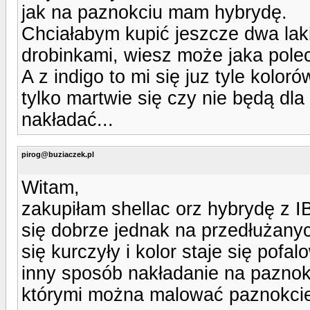
jak na paznokciu mam hybrydę.
Chciałabym kupić jeszcze dwa laki
drobinkami, wiesz może jaka pole
A z indigo to mi się juz tyle kolo
tylko martwie się czy nie będą dla
nakładać...
pirog@buziaczek.pl
Witam,
zakupiłam shellac orz hybrydę z 
się dobrze jednak na przedłużany
się kurczyły i kolor staje się pof
inny sposób nakładanie na paznok
którymi można malować paznokci