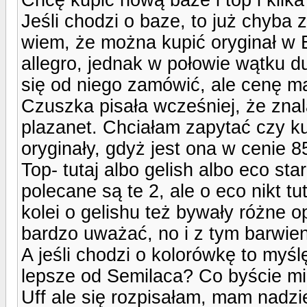
Jeśli chodzi o baze, to już chyba 
wiem, że można kupić oryginał w 
allegro, jednak w połowie wątku d
się od niego zamówić, ale cenę m
Czuszka pisała wcześniej, że znal
plazanet. Chciałam zapytać czy kup
oryginały, gdyż jest ona w cenie 85
Top- tutaj albo gelish albo eco st
polecane są te 2, ale o eco nikt tu
kolei o gelishu też bywały różne o
bardzo uważać, no i z tym barwie
A jeśli chodzi o kolorówkę to myśl
lepsze od Semilaca? Co byście mi 
Uff ale się rozpisałam, mam nadziej