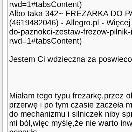
rwd=1#tabsContent)
Albo taka 342~ FREZARKA DO 
(4619482046) - Allegro.pl - Więcej 
do-paznokci-zestaw-frezow-pilnik
rwd=1#tabsContent)
Jestem Ci wdzieczna za poswiecon
Miałam tego typu frezarkę,przez o
przerwę i po tym czasie zaczęła m
do mechanizmu i silniczek niby sp
mi ból,więc myślę,że nie warto in