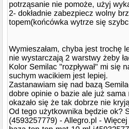
potrząsanie nie pomoże, użyj wyka
2- dokładnie zabezpiecz wolny br
topem(końcówka wytrze się szybciej
Wymieszałam, chyba jest trochę lepi
nie wystarczają 2 warstwy żeby ła
Kolor Semilac "rozpływał" mi się n
suchym wacikiem jest lepiej.
Zastanawiam się nad bazą Semila
dobre opinie o bazie ale już sama 
okazało się że tak dobrze nie kryją
Od tego użytkownika będzie ok? S
(4593257779) - Allegro.pl - Więcej n