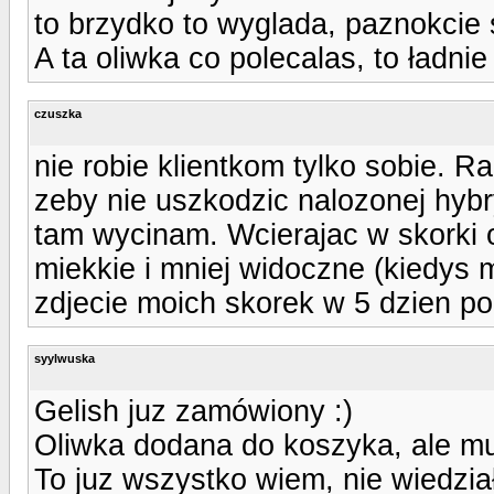
to brzydko to wyglada, paznokcie 
A ta oliwka co polecalas, to ładnie
czuszka
nie robie klientkom tylko sobie. R
zeby nie uszkodzic nalozonej hyb
tam wycinam. Wcierajac w skorki o
miekkie i mniej widoczne (kiedys 
zdjecie moich skorek w 5 dzien po
syylwuska
Gelish juz zamówiony :)
Oliwka dodana do koszyka, ale mu
To juz wszystko wiem, nie wiedzi