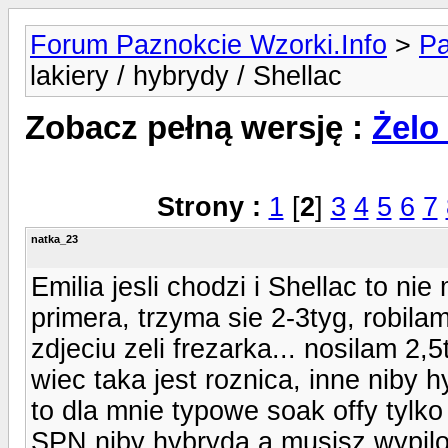
Forum Paznokcie Wzorki.Info
>
Pa
lakiery / hybrydy / Shellac
Zobacz pełną wersję :
Żelo 
Strony :
1
[
2
]
3
4
5
6
7
natka_23
Emilia jesli chodzi i Shellac to nie
primera, trzyma sie 2-3tyg, robil
zdjeciu zeli frezarka... nosilam 2,5
wiec taka jest roznica, inne niby 
to dla mnie typowe soak offy tylko
SPN niby hybryda a musisz wypilo