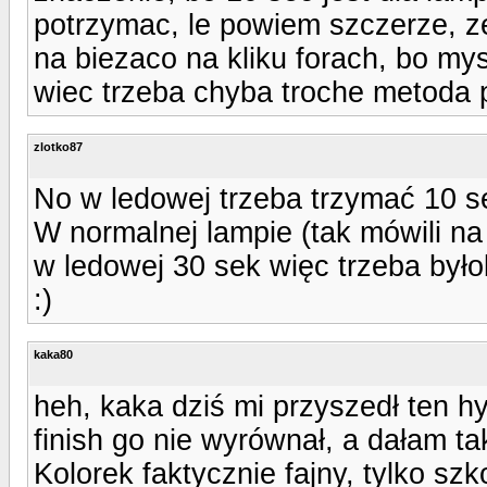
potrzymac, le powiem szczerze, z
na biezaco na kliku forach, bo my
wiec trzeba chyba troche metoda pr
zlotko87
No w ledowej trzeba trzymać 10 s
W normalnej lampie (tak mówili na
w ledowej 30 sek więc trzeba było
:)
kaka80
heh, kaka dziś mi przyszedł ten hy
finish go nie wyrównał, a dałam ta
Kolorek faktycznie fajny, tylko sz