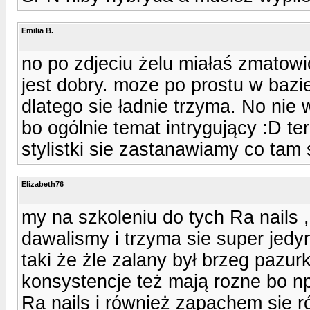
Emilia B.
no po zdjeciu żelu miałaś zmatowi
jest dobry. moze po prostu w bazi
dlatego sie ładnie trzyma. No nie
bo ogólnie temat intrygujący :D te
stylistki sie zastanawiamy co tam 
Elizabeth76
my na szkoleniu do tych Ra nails 
dawalismy i trzyma sie super jedy
taki że żle zalany był brzeg pazur
konsystencje też mają rozne bo np
Ra nails i również zapachem sie r