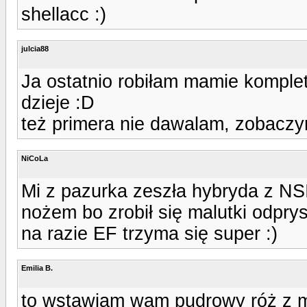
shellacc :)
julcia88
Ja ostatnio robiłam mamie komplet 
dzieje :D
też primera nie dawalam, zobaczym
NiCoLa
Mi z pazurka zeszła hybryda z NSI
nożem bo zrobił się malutki odpry
na razie EF trzyma się super :)
Emilia B.
to wstawiam wam pudrowy róż z 