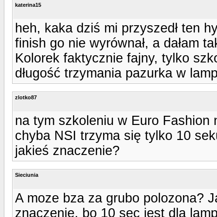
katerina15
heh, kaka dziś mi przyszedł ten hy
finish go nie wyrównał, a dałam ta
Kolorek faktycznie fajny, tylko sz
długość trzymania pazurka w lamp
zlotko87
na tym szkoleniu w Euro Fashion n
chyba NSI trzyma się tylko 10 se
jakieś znaczenie?
Sieciunia
A moze bza za grubo polozona? J
znaczenie, bo 10 sec jest dla lamp