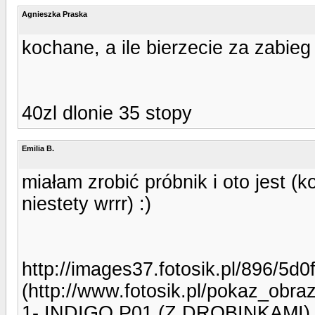
Agnieszka Praska
kochane, a ile bierzecie za zabieg
40zl dlonie 35 stopy
Emilia B.
miałam zrobić próbnik i oto jest (
niestety wrrr) :)
http://images37.fotosik.pl/896/5
(http://www.fotosik.pl/pokaz_obr
1- INDIGO P01 (Z DROBINKAMI)