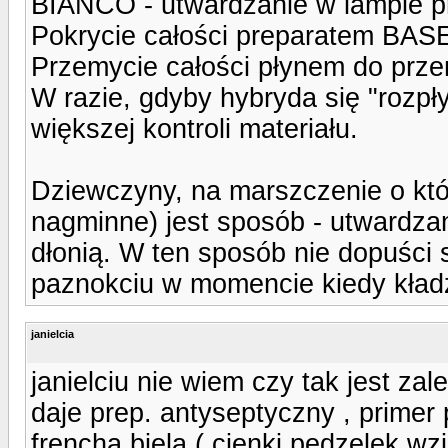
BIANCO - utwardzanie w lampie p
Pokrycie całości preparatem BAS
Przemycie całości płynem do p
W razie, gdyby hybryda się "rozp
większej kontroli materiału.
Dziewczyny, na marszczenie o któ
nagminne) jest sposób - utwardza
dłonią. W ten sposób nie dopuści 
paznokciu w momencie kiedy kładz
janielcia
janielciu nie wiem czy tak jest za
daje prep. antyseptyczny , primer
frencha biela ( cienki pedzelek wzi