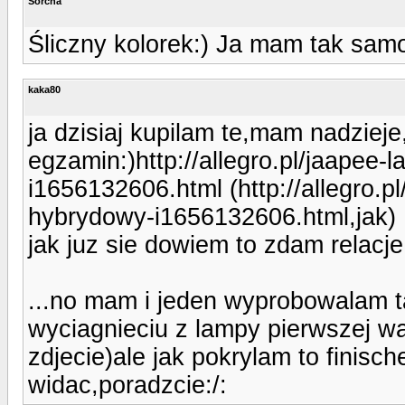
Sorcha
Śliczny kolorek:) Ja mam tak sam
kaka80
ja dzisiaj kupilam te,mam nadziej
egzamin:)http://allegro.pl/jaapee-
i1656132606.html (http://allegro.p
hybrydowy-i1656132606.html,jak)
jak juz sie dowiem to zdam relacje 
...no mam i jeden wyprobowalam ta
wyciagnieciu z lampy pierwszej wa
zdjecie)ale jak pokrylam to finisch
widac,poradzcie:/: