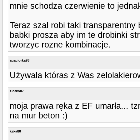
mnie schodza czerwienie to jedna
Teraz szal robi taki transparentny
babki prosza aby im te drobinki s
tworzyc rozne kombinacje.
agaciorka93
Używala któras z Was zelolakierow
zlotko87
moja prawa ręka z EF umarła... tz
na mur beton :)
kaka80