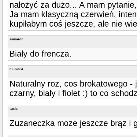
nałożyć za dużo... A mam pytanie,
Ja mam klasyczną czerwień, intens
kupiłabym coś jeszcze, ale nie wi
samaron
Biały do frencza.
niunia84
Naturalny roz, cos brokatowego - ja
czarny, bialy i fiolet :) to co schod
tusia
Zuzaneczka moze jeszcze brąz i g