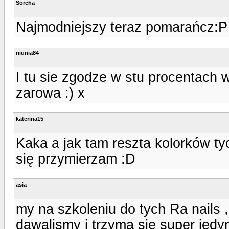
Sorcha
Najmodniejszy teraz pomarańcz:P
niunia84
I tu sie zgodze w stu procentach 
zarowa :) x
katerina15
Kaka a jak tam reszta kolorków ty
się przymierzam :D
asia
my na szkoleniu do tych Ra nails 
dawalismy i trzyma sie super jedy