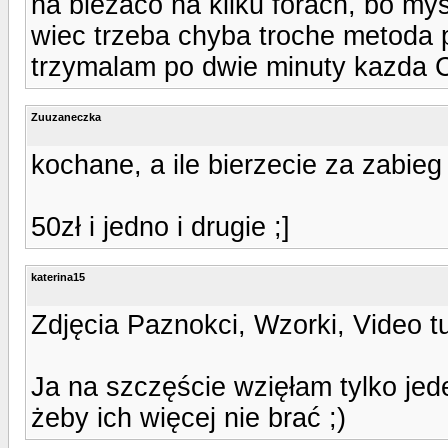
na biezaco na kliku forach, bo my
wiec trzeba chyba troche metoda pr
trzymalam po dwie minuty kazda C
Zuuzaneczka
kochane, a ile bierzecie za zabieg
50zł i jedno i drugie ;]
katerina15
Zdjęcia Paznokci, Wzorki, Video t
Ja na szczęście wzięłam tylko jed
żeby ich więcej nie brać ;)