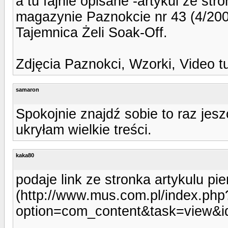
a tu fajnie opisane -artykul ze st
magazynie Paznokcie nr 43 (4/20
Tajemnica Żeli Soak-Off.
Zdjęcia Paznokci, Wzorki, Video t
samaron
Spokojnie znajdź sobie to raz jes
ukryłam wielkie treści.
kaka80
podaje link ze stronka artykulu pi
(http://www.mus.com.pl/index.php
option=com_content&task=view&i