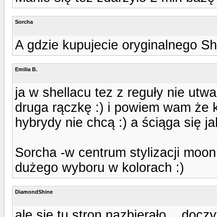
Sorcha
A gdzie kupujecie oryginalnego She
Emilia B.
ja w shellacu tez z reguły nie ut
druga rączkę :) i powiem wam że kl
hybrydy nie chcą :) a ściąga się j
Sorcha -w centrum stylizacji moon
dużego wyboru w kolorach :)
DiamondShine
ale sie tu stron nazbierało... doc