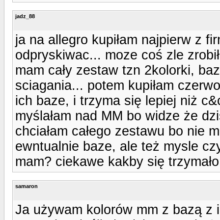
jadz_88
ja na allegro kupiłam najpierw z f
odpryskiwac... moze coś zle zrobiła
mam cały zestaw tzn 2kolorki, baze
sciagania... potem kupiłam czerwon
ich baze, i trzyma się lepiej niż c&
myślałam nad MM bo widze że dzisi
chciałam całego zestawu bo nie m
ewntualnie baze, ale też mysle c
mam? ciekawe kakby się trzymało
samaron
Ja używam kolorów mm z bazą z in