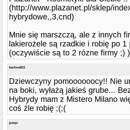
(http://www.plazanet.pl/sklep/inde
hybrydowe,,3,cnd)
Mnie się marszczą, ale z innych f
lakierożele są rzadkie i robię po 1
(oczywiście są to 2 rózne firmy ;) )
kachna831
Dziewczyny pomoooooocy!! Nie um
na boki, wyłażą jakieś grube... Be
Hybrydy mam z Mistero Milano więc
coś źle robię ;(;(
jumpi