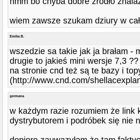
hmm bo chyba dobre źródło znala
wiem zawsze szukam dziury w ca
Emilia B.
wszedzie sa takie jak ja brałam - 
drugie to jakieś mini wersje 7,3 ?? 
na stronie cnd też są te bazy i to
(http://www.cnd.com/shellacexplana
germana
w każdym razie rozumiem że link 
dystrybutorem i podróbek się nie 
dopiero zauwazyłam że tam faktycz