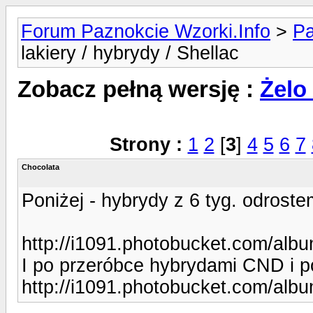
Forum Paznokcie Wzorki.Info
>
Pa
lakiery / hybrydy / Shellac
Zobacz pełną wersję :
Żelo 
Strony :
1
2
[
3
]
4
5
6
7
Chocolata
Poniżej - hybrydy z 6 tyg. odrostem
http://i1091.photobucket.com/al
I po przeróbce hybrydami CND i 
http://i1091.photobucket.com/al