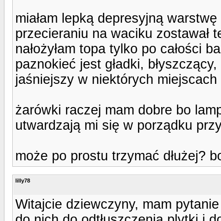
miałam lepką depresyjną warstwę 
przecieraniu na waciku zostawał te
nałożyłam topa tylko po całości ba
paznokieć jest gładki, błyszczący,
jaśniejszy w niektórych miejscach (
żarówki raczej mam dobre bo lampę
utwardzają mi się w porządku przy
może po prostu trzymać dłużej? b
lilly78
Witajcie dziewczyny, mam pytanie 
do nich do odtłuszczenia plytki i