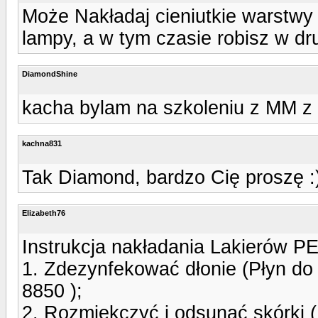
Może Nakładaj cieniutkie warstwy 
lampy, a w tym czasie robisz w dru
DiamondShine
kacha bylam na szkoleniu z MM z 
kachna831
Tak Diamond, bardzo Cię proszę :
Elizabeth76
Instrukcja nakładania Lakierów
1. Zdezynfekować dłonie (Płyn do
8850 );
2. Rozmiękczyć i odsunąć skórki