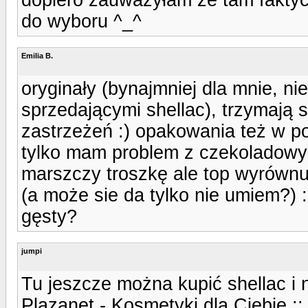
do wyboru ^_^
Emilia B.
oryginały (bynajmniej dla mnie, n
sprzedającymi shellac), trzymają s
zastrzeżeń :) opakowania też w po
tylko mam problem z czekoladowy
marszczy troszkę ale top wyrównuje
(a może sie da tylko nie umiem?)
gęsty?
jumpi
Tu jeszcze można kupić shellac i n
Plazanet - Kosmetyki dla Ciebie ::