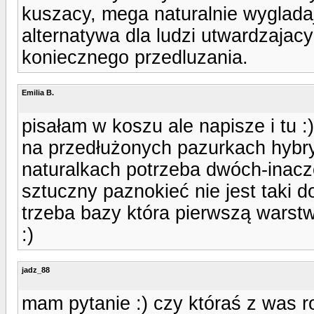
kuszacy, mega naturalnie wygladaja
alternatywa dla ludzi utwardzajac
koniecznego przedluzania.
Emilia B.
pisałam w koszu ale napisze i tu :)
na przedłużonych pazurkach hybr
naturalkach potrzeba dwóch-inacze
sztuczny paznokieć nie jest taki d
trzeba bazy która pierwszą warstw
:)
jadz_88
mam pytanie :) czy któraś z was r