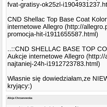
fvat-gratisy-ok25zl-i1904931237.h
CND Shellac Top Base Coat Kolory
internetowe Allegro (http://allegro
promocja-hit-i1911655587.html)
..::CND SHELLAC BASE TOP COLO
Aukcje internetowe Allegro (http://
najtaniej-24h-i1912723783.html)
Własnie się dowiedziałam,ze NIEW
kryjący:)
Alicja Chrzanowska