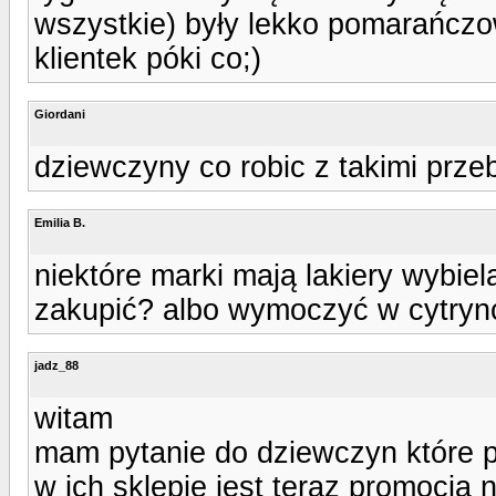
wszystkie) były lekko pomarańczo
klientek póki co;)
Giordani
dziewczyny co robic z takimi prz
Emilia B.
niektóre marki mają lakiery wybie
zakupić? albo wymoczyć w cytrync
jadz_88
witam
mam pytanie do dziewczyn które 
w ich sklepie jest teraz promocja