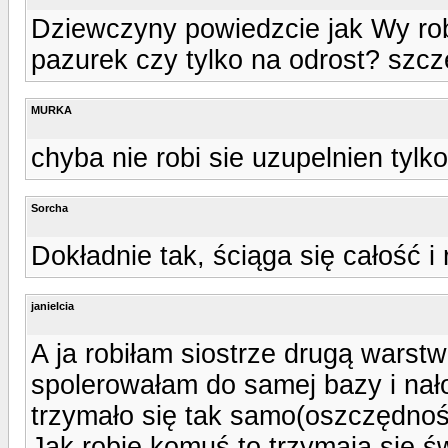
Dziewczyny powiedzcie jak Wy rob
pazurek czy tylko na odrost? szcze
MURKA
chyba nie robi sie uzupelnien tylk
Sorcha
Dokładnie tak, ściąga się całość i
janielcia
A ja robiłam siostrze drugą warst
spolerowałam do samej bazy i nał
trzymało się tak samo(oszczędność
Jak robię komuś to trzymają się św