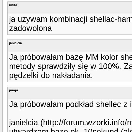
unita
ja uzywam kombinacji shellac-harm
zadowolona
janielcia
Ja próbowałam bazę MM kolor shell
metody sprawdziły się w 100%. Za
pędzelki do nakładania.
jumpi
Ja próbowałam podkład shellec z inn
janielcia (http://forum.wzorki.info
utwardzam bazę ok. 10sekund (ale