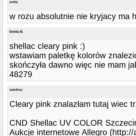
unita
w rozu absolutnie nie kryjacy ma 
Emilia B.
shellac cleary pink :)
wstawiam paletkę kolorów znalezion
skończyła dawno więc nie mam ja
48279
sandrus
Cleary pink znalazłam tutaj wiec 
CND Shellac UV COLOR Szczecin F
Aukcje internetowe Allegro (http://