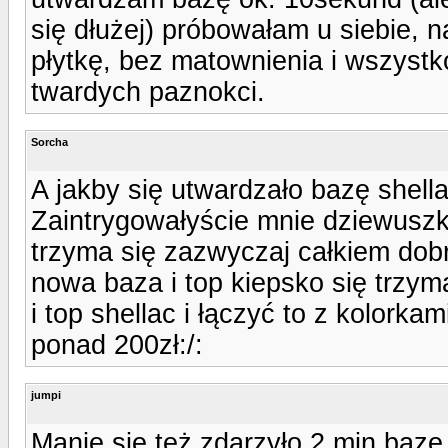
się dłużej) próbowałam u siebie, na
płytkę, bez matownienia i wszyst
twardych paznokci.
Sorcha
A jakby się utwardzało bazę shell
Zaintrygowałyście mnie dziewuszk
trzyma się zazwyczaj całkiem dobr
nowa baza i top kiepsko się trzy
i top shellac i łączyć to z kolorka
ponad 200zł:/:
jumpi
Manie się też zdarzyło 2 min bazę 