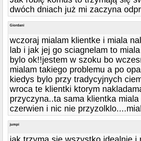
dwóch dniach już mi zaczyna odp
Giordani
wczoraj mialam klientke i miala
lab i jak jej go sciagnelam to mia
bylo ok!!jestem w szoku bo wcze
mialam takiego problemu a po opali
kiedys bylo przy tradycyjnych ciem
wroca te klientki ktorym nakladam
przyczyna..ta sama klientka miala 
czerwien i nic nie przyzolklo....m
jumpi
jak trzyma się wszystko idealnie i