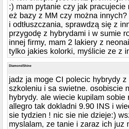
:) mam pytanie czy jak pracujecie 
eż bazy z MM czy można innych? i
i odtłuszczania, sprawdzą się z i
przygodę z hybrydami i w sumie rob
innej firmy, mam 2 lakiery z neona
tylko jakies kolorki, myślicie ze 
DiamondShine
jadz ja moge CI polecic hybrydy z
szkoleniu i sa swietne. osobiscie
hybrydy. ale wiecie kupilam sobie 
allegro tak dokladni 9.90 INS i wie
sie tydzien ! nic sie nie dzieje:)
myslalam, ze tanie i zaraz ich juz 