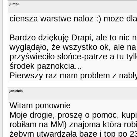
jumpi
ciensza warstwe naloz :) moze dla
Bardzo dziękuję Drapi, ale to nic 
wyglądąło, że wszystko ok, ale na 
przyświeciło słońce-patrze a tu ty
środek paznokcia...
Pierwszy raz mam problem z nabł
janielcia
Witam ponownie
Moje drogie, proszę o pomoc, kupi
robiłam na MM) znajoma która robi
żebym utwardzała bazę i top po 23