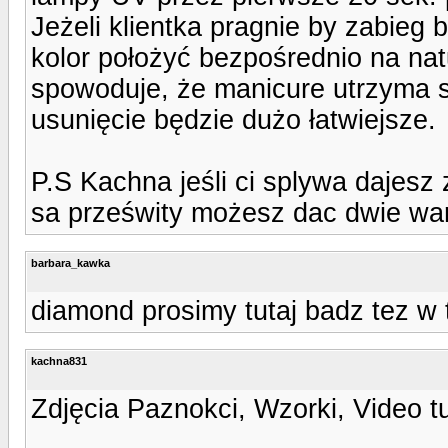
Jeżeli klientka pragnie by zabieg 
kolor położyć bezpośrednio na na
spowoduje, że manicure utrzyma si
usunięcie będzie dużo łatwiejsze.
P.S Kachna jeśli ci splywa dajesz 
sa prześwity możesz dac dwie wars
barbara_kawka
diamond prosimy tutaj badz tez w 
kachna831
Zdjęcia Paznokci, Wzorki, Video t