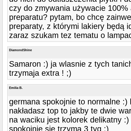
czy do zmywania używacie 100% a
preparatu? pytam, bo chcę zainwe
preparaty, z którymi lakiery będą 
zaraz szukam tez tematu o lampac
DiamondShine
Samaron :) ja wlasnie z tych tani
trzymaja extra ! ;)
Emilia B.
germana spokojnie to normalne :) 
nakładasz top to jakby te dwie wa
na waciku jest kolorek delikatny :)
spokojnie sie trzyma 3 tyg :)