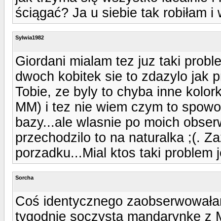
ściągać? Ja u siebie tak robiłam i
Sylwia1982
Giordani mialam tez juz taki probl
dwoch kobitek sie to zdazylo jak
Tobie, ze byly to chyba inne kolork
MM) i tez nie wiem czym to spow
bazy...ale wlasnie po moich obserw
przechodzilo to na naturalka ;(. 
porzadku...Mial ktos taki problem 
Sorcha
Coś identycznego zaobserwowałam
tygodnie soczystą mandarynkę z M