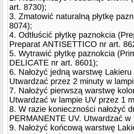
art. 8730);
3. Zmatowić naturalną płytkę pazn
8074);
4. Odtłuścić płytkę paznokcia (P
Preparat ANTISETTICO nr art. 86
5. Wytrawić płytkę paznokcia (Pr
DELICATE nr art. 8601);
6. Nałożyć jedną warstwę Lak
Utwardzać przez 2 minuty w lamp
7. Nałożyć pierwszą warstwę ko
Utwardzać w lampie UV przez 1 m
8. W razie konieczności nałożyć 
PERMANENTE UV. Utwardzać w la
9. Nałożyć końcową warstwę L