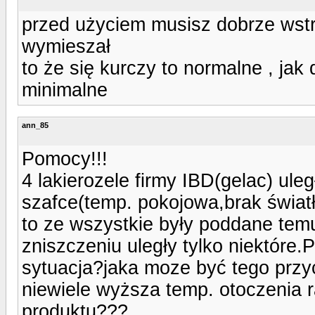
przed użyciem musisz dobrze wstr
wymieszał
to że się kurczy to normalne , ja
minimalne
ann_85
Pomocy!!!
4 lakierozele firmy IBD(gelac) ul
szafce(temp. pokojowa,brak światł
to ze wszystkie były poddane te
zniszczeniu uległy tylko niektóre
sytuacja?jaka moze być tego przyc
niewiele wyższa temp. otoczenia r
produktu???