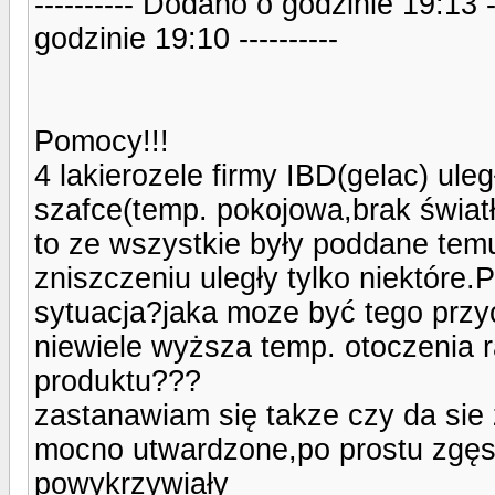
---------- Dodano o godzinie 19:13 
godzinie 19:10 ----------
Pomocy!!!
4 lakierozele firmy IBD(gelac) ul
szafce(temp. pokojowa,brak światł
to ze wszystkie były poddane te
zniszczeniu uległy tylko niektóre
sytuacja?jaka moze być tego przyc
niewiele wyższa temp. otoczenia r
produktu???
zastanawiam się takze czy da sie 
mocno utwardzone,po prostu zgęst
powykrzywiały