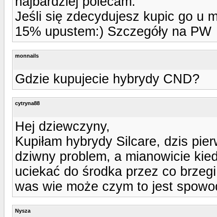
najbardziej polecam.
Jeśli się zdecydujesz kupic go u m
15% upustem:) Szczegóły na PW
monnails
Gdzie kupujecie hybrydy CND?
cytryna88
Hej dziewczyny,
Kupiłam hybrydy Silcare, dzis pier
dziwny problem, a mianowicie kied
uciekać do środka przez co brzegi
was wie może czym to jest spow
Nysza