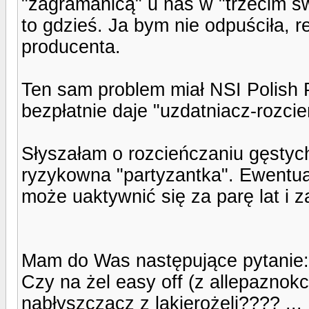
"zagramanicą" u nas w "trzecim ś
to gdzieś. Ja bym nie odpuściła,
producenta.
Ten sam problem miał NSI Polish Pr
bezpłatnie daje "uzdatniacz-rozcień
Słyszałam o rozcieńczaniu gęstych 
ryzykowna "partyzantka". Ewentua
może uaktywnić się za parę lat i z
Mam do Was następujące pytanie:
Czy na żel easy off (z allepaznokc
nabłyszczacz z lakierożeli???? ...