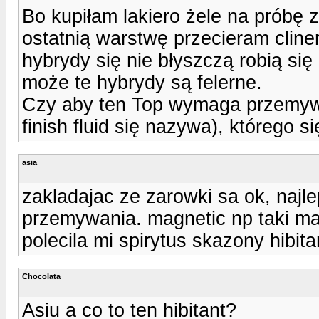
Bo kupiłam lakiero żele na próbę z
ostatnią warstwę przecieram cline
hybrydy się nie błyszczą robią si
może te hybrydy są felerne.
Czy aby ten Top wymaga przemywan
finish fluid się nazywa), którego 
asia
zakladajac ze zarowki sa ok, najl
przemywania. magnetic np taki ma.
polecila mi spirytus skazony hibita
Chocolata
Asiu a co to ten hibitant?