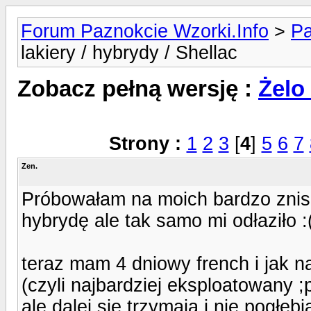
Forum Paznokcie Wzorki.Info
>
Pa
lakiery / hybrydy / Shellac
Zobacz pełną wersję :
Żelo 
Strony :
1
2
3
[
4
]
5
6
7
Zen.
Próbowałam na moich bardzo znisz
hybrydę ale tak samo mi odłaziło :
teraz mam 4 dniowy french i jak n
(czyli najbardziej eksploatowany 
ale dalej się trzymają i nie pogłęb