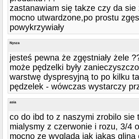
zastanawiam się takze czy da sie 
mocno utwardzone,po prostu zgęst
powykrzywiały
Nysza
jesteś pewna że zgęstniały żele ?
może pędzelki były zanieczyszczon
warstwę dyspresyjną to po kilku t
pędzelek - wówczas wystarczy prz
asia
co do ibd to z naszymi zrobilo sie t
mialysmy z czerwonie i rozu, 3/4 
mocno ze wyglada jak jakas glina d