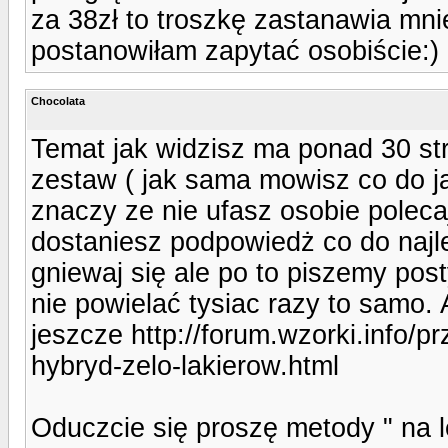
za 38zł to troszkę zastanawia mni
postanowiłam zapytać osobiście:)
Chocolata
Temat jak widzisz ma ponad 30 stro
zestaw ( jak sama mowisz co do ja
znaczy ze nie ufasz osobie polec
dostaniesz podpowiedż co do najle
gniewaj się ale po to piszemy pos
nie powielać tysiac razy to samo. 
jeszcze http://forum.wzorki.info/p
hybryd-zelo-lakierow.html
Oduczcie się proszę metody " na l