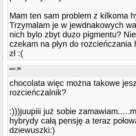
Mam ten sam problem z kilkoma h
Trzymalam je w jewdnakowych waru
nich bylo zbyt duzo pigmentu? Ni
czekam na płyn do rozcieńczania
zł :(
ann_85
chocolata więc można takowe jesz
rozcieńczalnik?
:)))juupiii już sobie zamawiam...
hybrydy całą pensję a teraz poło
dziewuszki:)