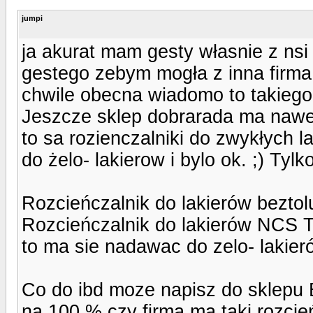
jumpi
ja akurat mam gesty własnie z nsi
gestego zebym mogła z inna firma
chwile obecna wiadomo to takiego 
Jeszcze sklep dobrarada ma nawet 
to sa rozienczalniki do zwykłych l
do żelo- lakierow i bylo ok. ;) Tyl
Rozcieńczalnik do lakierów bezt
Rozcieńczalnik do lakierów NCS
to ma sie nadawac do zelo- lakieró
Co do ibd moze napisz do sklepu
na 100 % czy firma ma taki rozcień