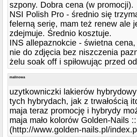
szpony. Dobra cena (w promocji).
NSI Polish Pro - średnio się trzy
felerną serię, mam też renew ale 
zdejmuje. Średnio kosztuje.
INS allepaznokcie - świetna cena, 
nie do zdjęcia bez niszczenia pazn
żelu soak off i spiłowując przed 
malinowa
uzytkowniczki lakierów hybrydowyc
tych hybrydach, jak z trwałością it
maja teraz promocję i hybrydy moż
maja mało kolorów Golden-Nails :
(http://www.golden-nails.pl/index