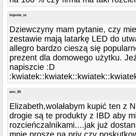
ingusia_sz
Dziewczyny mam pytanie, czy miel
zestawie mają latarkę LED do utwa
allegro bardzo cieszą się popular
prezent dla domowego użytku. Jeże
napiszcie :D
:kwiatek::kwiatek::kwiatek::kwiate
ann_85
Elizabeth,wolałabym kupić ten z 
drogie są te produkty z IBD aby 
rozcieńczalnikami....jak już dosta
mnie proszę na priv czy poskutkow