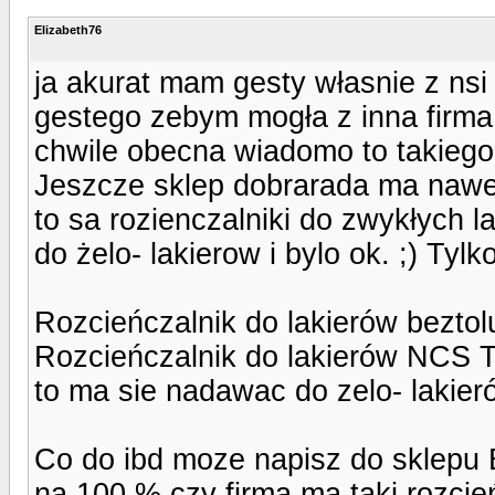
Elizabeth76
ja akurat mam gesty własnie z nsi
gestego zebym mogła z inna firma
chwile obecna wiadomo to takiego 
Jeszcze sklep dobrarada ma nawet 
to sa rozienczalniki do zwykłych l
do żelo- lakierow i bylo ok. ;) Tyl
Rozcieńczalnik do lakierów bezt
Rozcieńczalnik do lakierów NCS
to ma sie nadawac do zelo- lakieró
Co do ibd moze napisz do sklepu
na 100 % czy firma ma taki rozcień