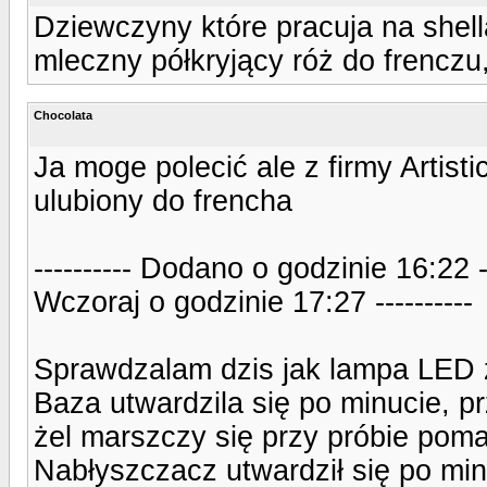
Dziewczyny które pracuja na shell
mleczny półkryjący róż do frenczu
Chocolata
Ja moge polecić ale z firmy Artist
ulubiony do frencha
---------- Dodano o godzinie 16:22 
Wczoraj o godzinie 17:27 ----------
Sprawdzalam dzis jak lampa LED
Baza utwardzila się po minucie, pr
żel marszczy się przy próbie pom
Nabłyszczacz utwardził się po mi