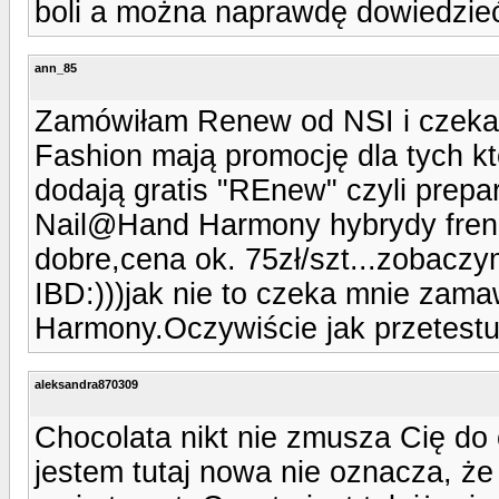
boli a można naprawdę dowiedzieć
ann_85
Zamówiłam Renew od NSI i czeka
Fashion mają promocję dla tych któ
dodają gratis "REnew" czyli prep
Nail@Hand Harmony hybrydy frenc
dobre,cena ok. 75zł/szt...zobacz
IBD:)))jak nie to czeka mnie zama
Harmony.Oczywiście jak przetestu
aleksandra870309
Chocolata nikt nie zmusza Cię do 
jestem tutaj nowa nie oznacza, że