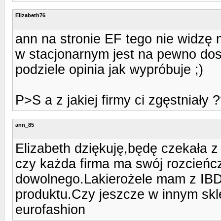
Elizabeth76
ann na stronie EF tego nie widzę m
w stacjonarnym jest na pewno dost
podziele opinia jak wypróbuje ;)
P>S a z jakiej firmy ci zgęstniały 
ann_85
Elizabeth dziękuję,będę czekała z
czy każda firma ma swój rozcieńc
dowolnego.Lakierożele mam z IBD.
produktu.Czy jeszcze w innym sk
eurofashion