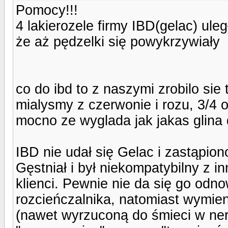
Pomocy!!!
4 lakierozele firmy IBD(gelac) ule
że aż pędzelki się powykrzywiały
co do ibd to z naszymi zrobilo sie t
mialysmy z czerwonie i rozu, 3/4 
mocno ze wyglada jak jakas glina d
IBD nie udał się Gelac i zastąpiono
Gęstniał i był niekompatybilny z 
klienci. Pewnie nie da się go odn
rozcieńczalnika, natomiast wymie
(nawet wyrzuconą do śmieci w nerwa