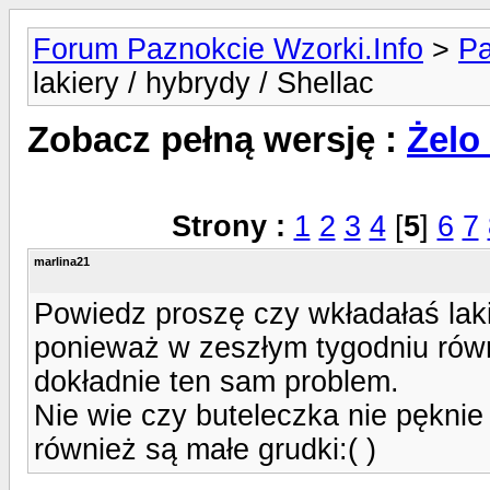
Forum Paznokcie Wzorki.Info
>
Pa
lakiery / hybrydy / Shellac
Zobacz pełną wersję :
Żelo 
Strony :
1
2
3
4
[
5
]
6
7
marlina21
Powiedz proszę czy wkładałaś laki
ponieważ w zeszłym tygodniu równ
dokładnie ten sam problem.
Nie wie czy buteleczka nie pęknie 
również są małe grudki:( )