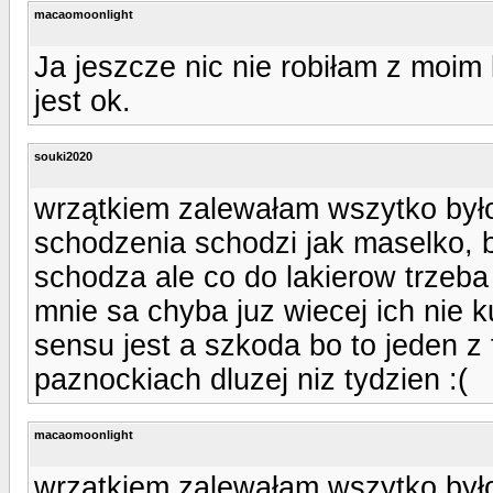
macaomoonlight
Ja jeszcze nic nie robiłam z moim 
jest ok.
souki2020
wrzątkiem zalewałam wszytko było 
schodzenia schodzi jak maselko, b
schodza ale co do lakierow trzeba 
mnie sa chyba juz wiecej ich nie k
sensu jest a szkoda bo to jeden z 
paznockiach dluzej niz tydzien :(
macaomoonlight
wrzątkiem zalewałam wszytko było 