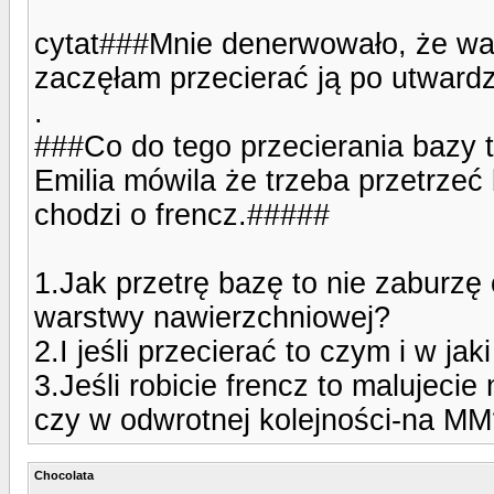
cytat###Mnie denerwowało, że war
zaczęłam przecierać ją po utwardz
.
###Co do tego przecierania bazy t
Emilia mówila że trzeba przetrzeć 
chodzi o frencz.#####
1.Jak przetrę bazę to nie zaburzę 
warstwy nawierzchniowej?
2.I jeśli przecierać to czym i w ja
3.Jeśli robicie frencz to malujeci
czy w odwrotnej kolejności-na MM
Chocolata