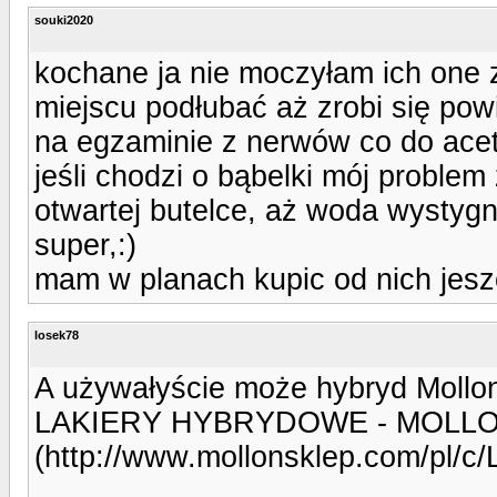
souki2020
kochane ja nie moczyłam ich one 
miejscu podłubać aż zrobi się powi
na egzaminie z nerwów co do acet
jeśli chodzi o bąbelki mój proble
otwartej butelce, aż woda wystygn
super,:)
mam w planach kupic od nich jeszcz
losek78
A używałyście może hybryd Mollo
LAKIERY HYBRYDOWE - MOLL
(http://www.mollonsklep.com/p