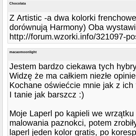
Chocolata
Z Artistic -a dwa kolorki frenchow
dorównują Harmony) Oba wystawi
http://forum.wzorki.info/321097-po
macaomoonlight
Jestem bardzo ciekawa tych hybry
Widzę że ma całkiem niezłe opinie 
Kochane oświećcie mnie jak z ich 
I tanie jak barszcz :)
Moje Laperl po kąpieli we wrzątku
malowania paznokci, potem zrobi
laperl jeden kolor gratis, po kores