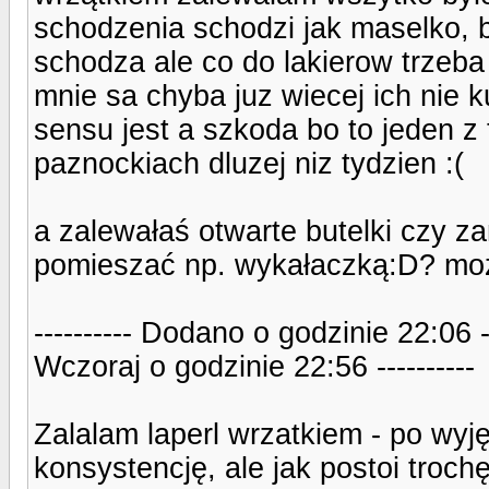
schodzenia schodzi jak maselko, b
schodza ale co do lakierow trzeba 
mnie sa chyba juz wiecej ich nie k
sensu jest a szkoda bo to jeden z 
paznockiach dluzej niz tydzien :(
a zalewałaś otwarte butelki czy z
pomieszać np. wykałaczką:D? moż
---------- Dodano o godzinie 22:06 
Wczoraj o godzinie 22:56 ----------
Zalalam laperl wrzatkiem - po wyj
konsystencję, ale jak postoi troc