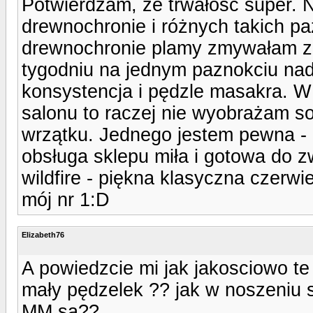
Potwierdzam, że trwałość super.
drewnochronie i różnych takich p
drewnochronie plamy zmywałam zm
tygodniu na jednym paznokciu nada
konsystencja i pędzle masakra. W
salonu to raczej nie wyobrażam s
wrzątku. Jednego jestem pewna - l
obsługa sklepu miła i gotowa do zw
wildfire - piękna klasyczna czerwi
mój nr 1:D
Elizabeth76
A powiedzcie mi jak jakosciowo te
mały pędzelek ?? jak w noszeniu 
MM sa??