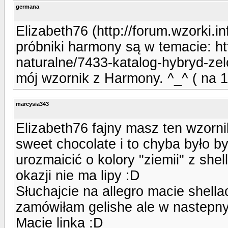
germana
Elizabeth76 (http://forum.wzorki.
próbniki harmony są w temacie: htt
naturalne/7433-katalog-hybryd-zel
mój wzornik z Harmony. ^_^ ( na 1
marcysia343
Elizabeth76 fajny masz ten wzorni
sweet chocolate i to chyba było b
urozmaicić o kolory "ziemii" z she
okazji nie ma lipy :D
Słuchajcie na allegro macie shella
zamówiłam gelishe ale w nastepn
Macie linka :D