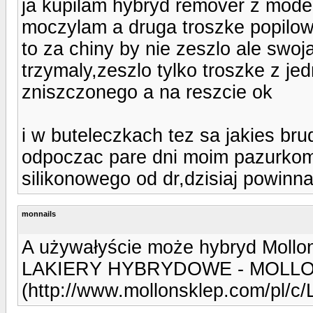
ja kupilam hybryd remover z moden
moczylam a druga troszke popilow
to za chiny by nie zeszlo ale swoj
trzymaly,zeszlo tylko troszke z j
zniszczonego a na reszcie ok
i w buteleczkach tez sa jakies bru
odpoczac pare dni moim pazurkom
silikonowego od dr,dzisiaj powinn
monnails
A używałyście może hybryd Mollo
LAKIERY HYBRYDOWE - MOLL
(http://www.mollonsklep.com/p