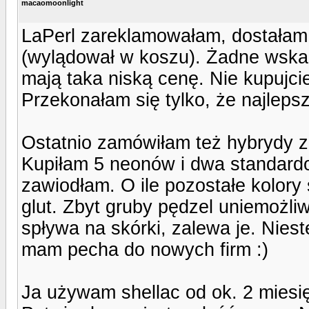
macaomoonlight
LaPerl zareklamowałam, dostałam 
(wylądował w koszu). Żadne wska
mają taka niską cenę. Nie kupujc
Przekonałam się tylko, że najlepsz
Ostatnio zamówiłam też hybrydy z
Kupiłam 5 neonów i dwa standardo
zawiodłam. O ile pozostałe kolory
glut. Zbyt gruby pędzel uniemożli
spływa na skórki, zalewa je. Nies
mam pecha do nowych firm :)
Ja używam shellac od ok. 2 miesi