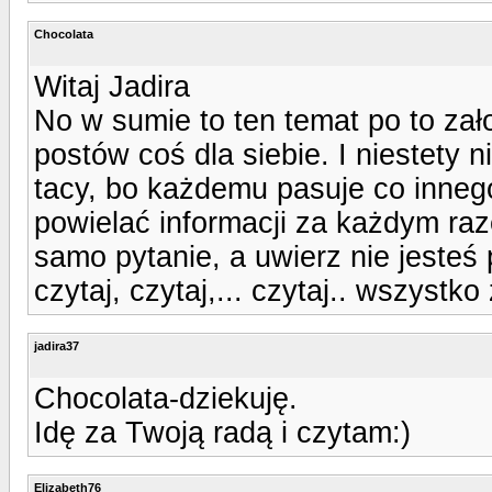
Chocolata
Witaj Jadira
No w sumie to ten temat po to za
postów coś dla siebie. I niestety 
tacy, bo każdemu pasuje co inneg
powielać informacji za każdym raz
samo pytanie, a uwierz nie jesteś p
czytaj, czytaj,... czytaj.. wszyst
jadira37
Chocolata-dziekuję.
Idę za Twoją radą i czytam:)
Elizabeth76