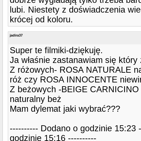
lubi. Niestety z doświadczenia wi
krócej od koloru.
jadira37
Super te filmiki-dziękuję.
Ja właśnie zastanawiam się który ż
Z różowych- ROSA NATURALE nat
róż czy ROSA INNOCENTE niewin
Z beżowych -BEIGE CARNICINO c
naturalny beż
Mam dylemat jaki wybrać???
---------- Dodano o godzinie 15:23 
godzinie 15:16 ----------