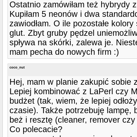
Ostatnio zamówiłam też hybrydy z
Kupiłam 5 neonów i dwa standardo
zawiodłam. O ile pozostałe kolory
glut. Zbyt gruby pędzel uniemożli
spływa na skórki, zalewa je. Nies
mam pecha do nowych firm :)
coco_nut
Hej, mam w planie zakupić sobie 
Lepiej kombinować z LaPerl czy 
budżet (tak, wiem, że lepiej odłoż
czasie). Także potrzebuję lampę, ba
beż i resztę (cleaner, remover czy
Co polecacie?