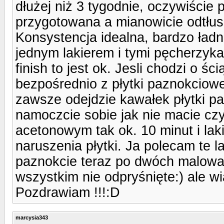
dłużej niż 3 tygodnie, oczywiście
przygotowana a mianowicie odtłus
Konsystencja idealna, bardzo ładn
jednym lakierem i tymi pęcherzykam
finish to jest ok. Jesli chodzi o 
bezpośrednio z płytki paznokciowe
zawsze odejdzie kawałek płytki pa
namoczcie sobie jak nie macie c
acetonowym tak ok. 10 minut i lak
naruszenia płytki. Ja polecam te l
paznokcie teraz po dwóch malowan
wszystkim nie odpryśnięte:) ale w
Pozdrawiam !!!:D
marcysia343