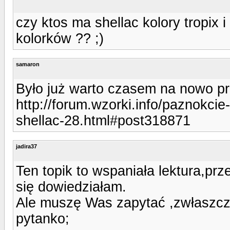
czy ktos ma shellac kolory tropix i
kolorków ?? ;)
samaron
Było już warto czasem na nowo pr
http://forum.wzorki.info/paznokcie
shellac-28.html#post318871
jadira37
Ten topik to wspaniała lektura,pr
się dowiedziałam.
Ale muszę Was zapytać ,zwłaszcz
pytanko;