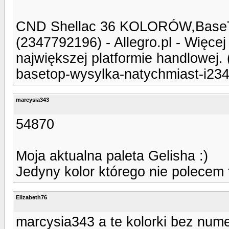
CND Shellac 36 KOLORÓW,Bas
(2347792196) - Allegro.pl - Więcej
największej platformie handlowej. (
basetop-wysylka-natychmiast-i23
marcysia343
54870
Moja aktualna paleta Gelisha :)
Jedyny kolor którego nie polece
Elizabeth76
marcysia343 a te kolorki bez num