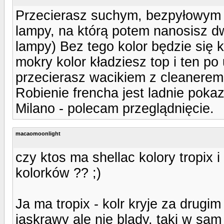
Przecierasz suchym, bezpyłowym 
lampy, na którą potem nanosisz d
lampy) Bez tego kolor będzie się k
mokry kolor kładziesz top i ten po
przecierasz wacikiem z cleanerem
Robienie frencha jest ladnie poka
Milano - polecam przeglądnięcie.
macaomoonlight
czy ktos ma shellac kolory tropix i
kolorków ?? ;)
Ja ma tropix - kolr kryje za drugi
jaskrawy ale nie blady, taki w sam 