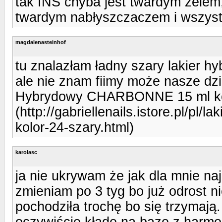
tak INS chyba jest twardym żelem
twardym nabłyszczaczem i wszystk
magdalenasteinhof
tu znalazłam ładny szary lakier hy
ale nie znam fiimy może nasze dzi
Hybrydowy CHARBONNE 15 ml kol
(http://gabriellenails.istore.pl/pl
kolor-24-szary.html)
karolasc
ja nie ukrywam że jak dla mnie na
zmieniam po 3 tyg bo już odrost n
pochodziła trochę bo się trzymają
oczywiście kładę na bazę z harmo