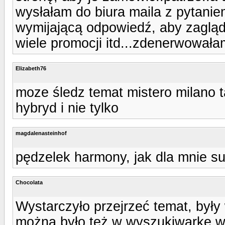
wysłałam do biura maila z pytanie
wymijającą odpowiedź, aby zagląda
wiele promocji itd...zdenerwowałam
Elizabeth76
moze śledz temat mistero milano 
hybryd i nie tylko
magdalenasteinhof
pędzelek harmony, jak dla mnie su
Chocolata
Wystarczyło przejrzeć temat, był
można było też w wyszukiwarkę wp