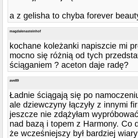
a z gelisha to chyba forever beauty
magdalenasteinhof
kochane koleżanki napiszcie mi pr
mocno się różnią od tych przedstaw
ściąganiem ? aceton daje radę?
ave89
Ładnie ściągają się po namoczeniu
ale dziewczyny łączyły z innymi f
jeszcze nie zdążyłam wypróbować 
nad bazą i topem z Harmony. Co d
że wcześniejszy był bardziej wiary