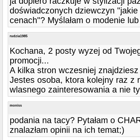
ja dopiero raczkuje w stylizacji p
doświadczonych dziewczyn "jakie 
cenach"? Myślałam o modenie lub 
rudzia1985
Kochana, 2 posty wyzej od Twoje
promocji...
A kilka stron wczesniej znajdziesz 
Jestes osoba, ktora kolejny raz z 
wlasnego zainteresowania a nie ty
moniss
podania na tacy? Pytałam o CHAR
znalazłam opinii na ich temat;)