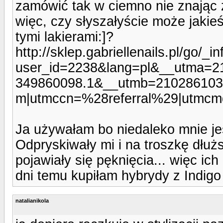
zamówić tak w ciemno nie znając ż
więc, czy słyszałyście może jaki
tymi lakierami:]?
http://sklep.gabriellenails.pl/go/_i
user_id=2238&lang=pl&__utma=2
349860098.1&__utmb=210286103.
m|utmccn=%28referral%29|utmcmd
Ja używałam bo niedaleko mnie jes
Odpryskiwały mi i na troszkę dłu
pojawiały się pęknięcia... więc ic
dni temu kupiłam hybrydy z Indigo 
natalianikola