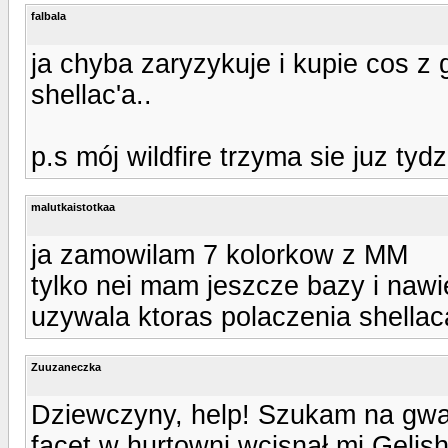
falbala
ja chyba zaryzykuje i kupie cos z g
shellac'a..
p.s mój wildfire trzyma sie juz tydz
malutkaistotkaa
ja zamowilam 7 kolorkow z MM
tylko nei mam jeszcze bazy i naw
uzywala ktoras polaczenia shella
Zuuzaneczka
Dziewczyny, help! Szukam na gwałt
facet w hurtowni wcisnął mi Gelish