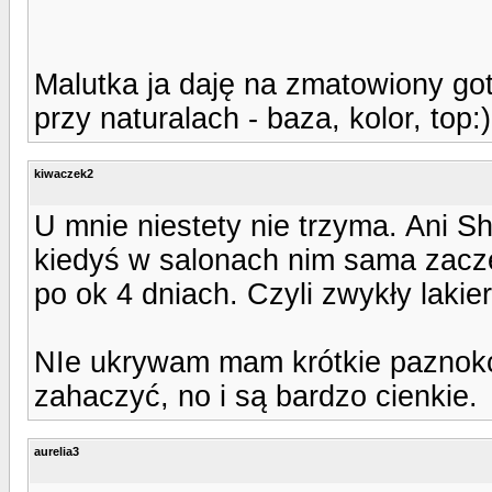
Malutka ja daję na zmatowiony go
przy naturalach - baza, kolor, top:)
kiwaczek2
U mnie niestety nie trzyma. Ani Sh
kiedyś w salonach nim sama zaczę
po ok 4 dniach. Czyli zwykły lakier
NIe ukrywam mam krótkie paznokci
zahaczyć, no i są bardzo cienkie.
aurelia3