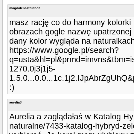
magdalenasteinhof
masz rację co do harmony kolorki
obrazach gogle nazwę upatrzonej 
dany kolor wygląda na naturalkach
https://www.google.pl/search?
q=usta&hl=pl&prmd=imvns&tbm=
1270.0j3j1j5-
1.5.0...0.0...1c.1j2.IJpAbrZgU
:)
aurelia3
Aurelia a zaglądałaś w Katalog Hy
naturalne/7433-katalog-hybryd-zel