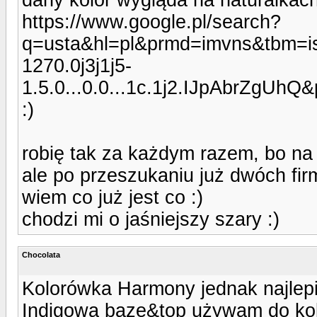
https://www.google.pl/search?
q=usta&hl=pl&prmd=imvns&tbm=
1270.0j3j1j5-
1.5.0...0.0...1c.1j2.IJpAbrZgU
:)
robię tak za każdym razem, bo na
ale po przeszukaniu już dwóch fir
wiem co już jest co :)
chodzi mi o jaśniejszy szary :)
Chocolata
Kolorówka Harmony jednak najlepie
Indigową bazę&top używam do kolo