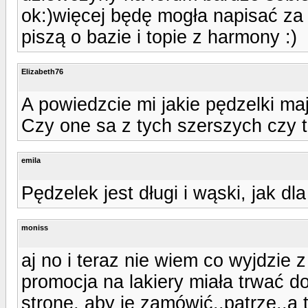
ok:)więcej będę mogła napisać za 
piszą o bazie i topie z harmony :)
Elizabeth76
A powiedzcie mi jakie pędzelki m
Czy one sa z tych szerszych czy 
emila
Pędzelek jest długi i wąski, jak dl
moniss
aj no i teraz nie wiem co wyjdzie
promocja na lakiery miała trwać d
stronę, aby je zamówić..patrze..a