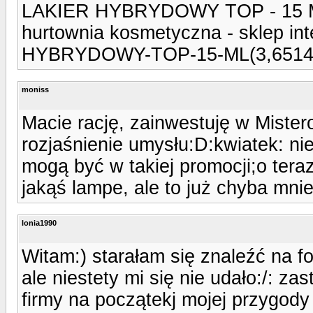
LAKIER HYBRYDOWY TOP - 15 ML. 
hurtownia kosmetyczna - sklep inte
HYBRYDOWY-TOP-15-ML(3,6514,
moniss
Macie rację, zainwestuję w Mister
rozjaśnienie umysłu:D:kwiatek: ni
mogą być w takiej promocji;o ter
jakąś lampe, ale to już chyba mnie
lonia1990
Witam:) starałam się znaleźć na 
ale niestety mi się nie udało:/: 
firmy na początekj mojej przygody