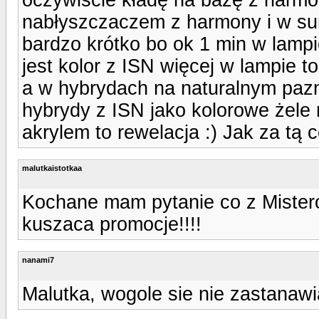
nabłyszczaczem z harmony i w sum
bardzo krótko bo ok 1 min w lamp
jest kolor z ISN więcej w lampie t
a w hybrydach na naturalnym pazno
hybrydy z ISN jako kolorowe żel
akrylem to rewelacja :) Jak za tą
malutkaistotkaa
Kochane mam pytanie co z Mister
kuszaca promocje!!!!
nanami7
Malutka, wogole sie nie zastanawiaj