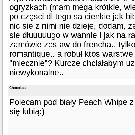
ogryzkach (mam mega krótkie, wie
po częsci dl tego sa cienkie jak b
nic sie z nimi nie dzieje, dodam, 
sie dłuuuuugo w wannie i jak na ra
zamówie zestaw do frencha.. tylko
romantique.. a robuł ktos warstwe t
"mlecznie"? Kurcze chciałabym uzys
niewykonalne..
Chocolata
Polecam pod biały Peach Whipe z A
się lubią:)