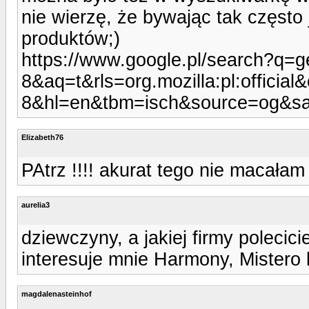
nie wierzę, że bywając tak często
produktów;)
https://www.google.pl/search?q=
8&aq=t&rls=org.mozilla:pl:officia
8&hl=en&tbm=isch&source=og&
Elizabeth76
PAtrz !!!! akurat tego nie macałam 
aurelia3
dziewczyny, a jakiej firmy polecic
interesuje mnie Harmony, Mistero 
magdalenasteinhof