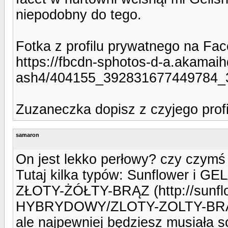
niepodobny do tego.
Fotka z profilu prywatnego na Fa
https://fbcdn-sphotos-d-a.akamaih
ash4/404155_392831677449784_
Zuzaneczka dopisz z czyjego profilu
samaron
On jest lekko perłowy? czy czym
Tutaj kilka typów: Sunflower i
ZŁOTY-ŻÓŁTY-BRĄZ (http://sunf
HYBRYDOWY/ZLOTY-ZOLTY-BRA
ale najpewniej będziesz musiała 