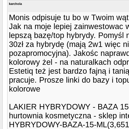
karchola
Monis odpisuje tu bo w Twoim wąt
Jak na moje lepiej zainwestowac 
lepszą bazę/top hybrydy. Pomyśl n
30zł za hybrydę (mają 2w1 więc 
pozapromocyjna). Jakośc naprawde
kolorowy żel - na naturalkach odp
Estetiq też jest bardzo fajną i tan
pracuje. Prosze linki do bazy i to
kolorowe
LAKIER HYBRYDOWY - BAZA 15 ML.
hurtownia kosmetyczna - sklep inte
HYBRYDOWY-BAZA-15-ML(3,6514