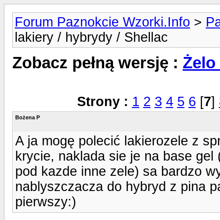
Forum Paznokcie Wzorki.Info
>
Pa
lakiery / hybrydy / Shellac
Zobacz pełną wersję :
Żelo 
Strony :
1
2
3
4
5
6
[
7
]
Bożena P
A ja mogę polecić lakierozele z sp
krycie, naklada sie je na base gel
pod kazde inne zele) sa bardzo w
nablyszczacza do hybryd z pina pa
pierwszy:)