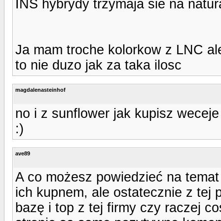
INS hybrydy trzymaja sie na natu
Ja mam troche kolorkow z LNC al
to nie duzo jak za taka ilosc
magdalenasteinhof
no i z sunflower jak kupisz weceje
:)
ave89
A co możesz powiedzieć na temat
ich kupnem, ale ostatecznie z tej
bazę i top z tej firmy czy raczej 