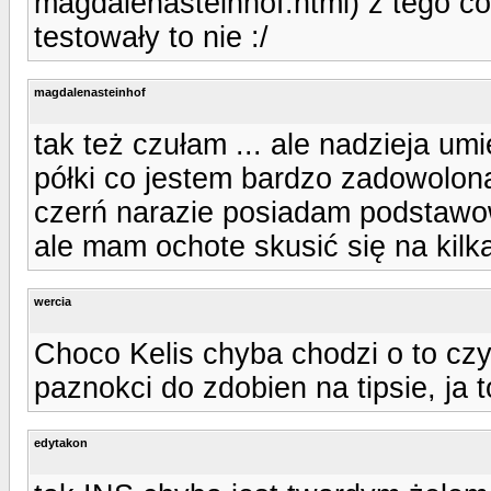
magdalenasteinhof.html) z tego co 
testowały to nie :/
magdalenasteinhof
tak też czułam ... ale nadzieja umi
półki co jestem bardzo zadowolona
czerń narazie posiadam podstawow
ale mam ochote skusić się na kilk
wercia
Choco Kelis chyba chodzi o to cz
paznokci do zdobien na tipsie, ja 
edytakon