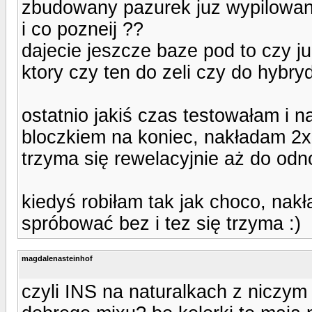
zbudowany pazurek juz wypilowan
i co pozneij ??
dajecie jeszcze baze pod to czy j
ktory czy ten do zeli czy do hybry
ostatnio jakiś czas testowałam i
bloczkiem na koniec, nakładam 2x
trzyma się rewelacyjnie aż do od
kiedyś robiłam tak jak choco, nak
spróbować bez i tez się trzyma :)
magdalenasteinhof
czyli INS na naturalkach z niczym