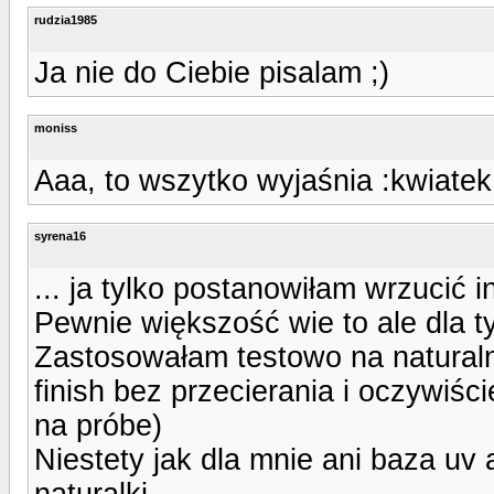
rudzia1985
Ja nie do Ciebie pisalam ;)
moniss
Aaa, to wszytko wyjaśnia :kwiatek
syrena16
... ja tylko postanowiłam wrzucić in
Pewnie większość wie to ale dla t
Zastosowałam testowo na natural
finish bez przecierania i oczywiśc
na próbe)
Niestety jak dla mnie ani baza uv 
naturalki.