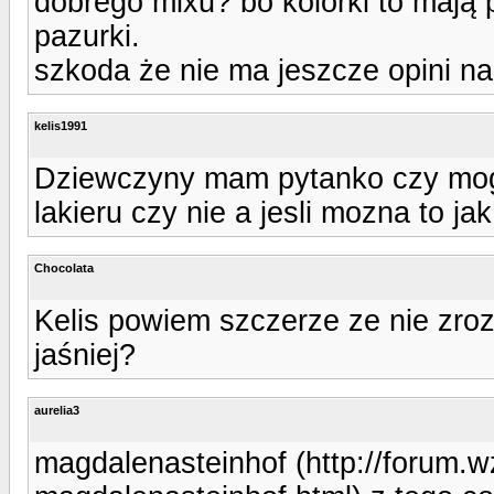
dobrego mixu? bo kolorki to mają
pazurki.
szkoda że nie ma jeszcze opini n
kelis1991
Dziewczyny mam pytanko czy mog
lakieru czy nie a jesli mozna to ja
Chocolata
Kelis powiem szczerze ze nie zro
jaśniej?
aurelia3
magdalenasteinhof (http://forum.w