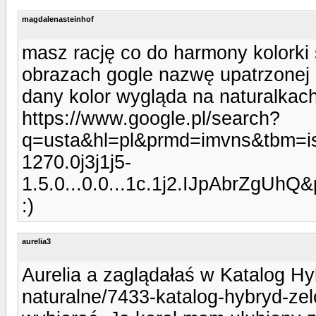
magdalenasteinhof
masz rację co do harmony kolorki
obrazach gogle nazwę upatrzonej 
dany kolor wygląda na naturalkach
https://www.google.pl/search?
q=usta&hl=pl&prmd=imvns&tbm=
1270.0j3j1j5-
1.5.0...0.0...1c.1j2.IJpAbrZgU
:)
aurelia3
Aurelia a zaglądałaś w Katalog Hy
naturalne/7433-katalog-hybryd-zel