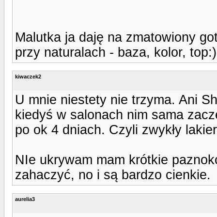
Malutka ja daję na zmatowiony go
przy naturalach - baza, kolor, top:)
kiwaczek2
U mnie niestety nie trzyma. Ani Sh
kiedyś w salonach nim sama zaczę
po ok 4 dniach. Czyli zwykły lakier
NIe ukrywam mam krótkie paznokci
zahaczyć, no i są bardzo cienkie.
aurelia3