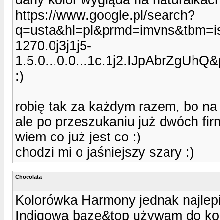
https://www.google.pl/search?
q=usta&hl=pl&prmd=imvns&tbm=
1270.0j3j1j5-
1.5.0...0.0...1c.1j2.IJpAbrZgU
:)
robię tak za każdym razem, bo na
ale po przeszukaniu już dwóch fir
wiem co już jest co :)
chodzi mi o jaśniejszy szary :)
Chocolata
Kolorówka Harmony jednak najlepie
Indigową bazę&top używam do kolo