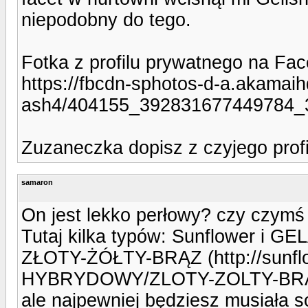
niepodobny do tego.
Fotka z profilu prywatnego na Fa
https://fbcdn-sphotos-d-a.akamaih
ash4/404155_392831677449784_
Zuzaneczka dopisz z czyjego profilu
samaron
On jest lekko perłowy? czy czym
Tutaj kilka typów: Sunflower i
ZŁOTY-ŻÓŁTY-BRĄZ (http://sunf
HYBRYDOWY/ZLOTY-ZOLTY-BRA
ale najpewniej będziesz musiała 