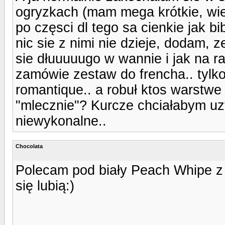
ogryzkach (mam mega krótkie, wie
po częsci dl tego sa cienkie jak b
nic sie z nimi nie dzieje, dodam, 
sie dłuuuuugo w wannie i jak na ra
zamówie zestaw do frencha.. tylko
romantique.. a robuł ktos warstwe t
"mlecznie"? Kurcze chciałabym uzys
niewykonalne..
Chocolata
Polecam pod biały Peach Whipe z A
się lubią:)