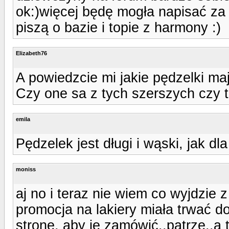
ok:)więcej będę mogła napisać za 
piszą o bazie i topie z harmony :)
Elizabeth76
A powiedzcie mi jakie pędzelki m
Czy one sa z tych szerszych czy 
emila
Pędzelek jest długi i wąski, jak dl
moniss
aj no i teraz nie wiem co wyjdzie
promocja na lakiery miała trwać d
stronę, aby je zamówić..patrze..a