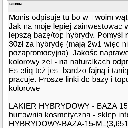
karchola
Monis odpisuje tu bo w Twoim wąt
Jak na moje lepiej zainwestowac 
lepszą bazę/top hybrydy. Pomyśl n
30zł za hybrydę (mają 2w1 więc 
pozapromocyjna). Jakośc naprawde
kolorowy żel - na naturalkach odp
Estetiq też jest bardzo fajną i tan
pracuje. Prosze linki do bazy i to
kolorowe
LAKIER HYBRYDOWY - BAZA 15 ML.
hurtownia kosmetyczna - sklep inte
HYBRYDOWY-BAZA-15-ML(3,6514