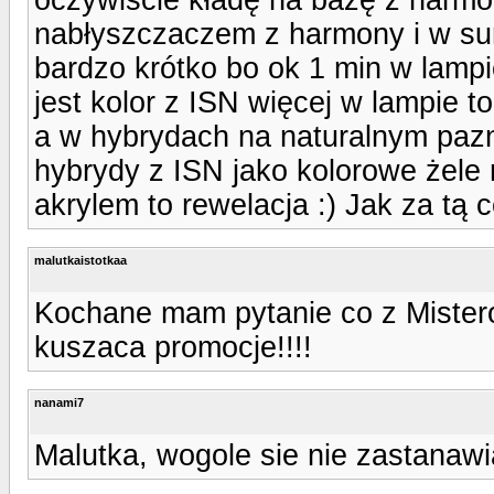
nabłyszczaczem z harmony i w sum
bardzo krótko bo ok 1 min w lamp
jest kolor z ISN więcej w lampie t
a w hybrydach na naturalnym pazno
hybrydy z ISN jako kolorowe żel
akrylem to rewelacja :) Jak za tą
malutkaistotkaa
Kochane mam pytanie co z Mister
kuszaca promocje!!!!
nanami7
Malutka, wogole sie nie zastanawiaj