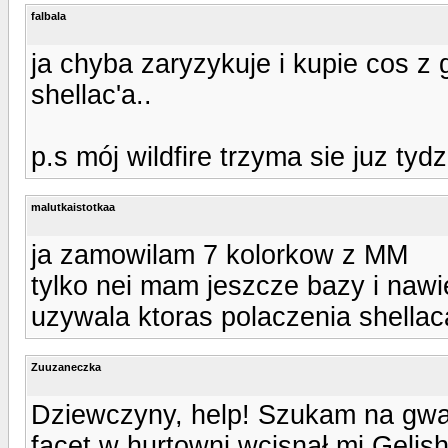
falbala
ja chyba zaryzykuje i kupie cos z g
shellac'a..
p.s mój wildfire trzyma sie juz tydz
malutkaistotkaa
ja zamowilam 7 kolorkow z MM
tylko nei mam jeszcze bazy i naw
uzywala ktoras polaczenia shella
Zuuzaneczka
Dziewczyny, help! Szukam na gwałt
facet w hurtowni wcisnął mi Gelish