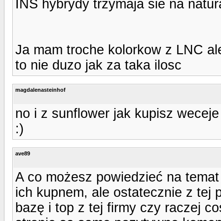
INS hybrydy trzymaja sie na natu
Ja mam troche kolorkow z LNC al
to nie duzo jak za taka ilosc
magdalenasteinhof
no i z sunflower jak kupisz weceje
:)
ave89
A co możesz powiedzieć na temat
ich kupnem, ale ostatecznie z tej
bazę i top z tej firmy czy raczej 