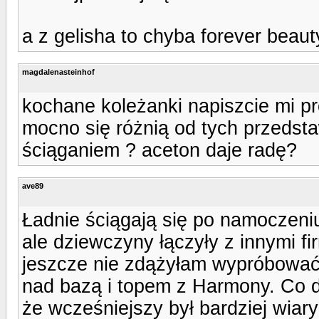
a z gelisha to chyba forever beauty
magdalenasteinhof
kochane koleżanki napiszcie mi pr
mocno się różnią od tych przedstaw
ściąganiem ? aceton daje radę?
ave89
Ładnie ściągają się po namoczeniu
ale dziewczyny łączyły z innymi f
jeszcze nie zdążyłam wypróbować 
nad bazą i topem z Harmony. Co d
że wcześniejszy był bardziej wiary