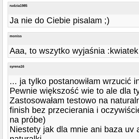
rudzia1985
Ja nie do Ciebie pisalam ;)
moniss
Aaa, to wszytko wyjaśnia :kwiatek
syrena16
... ja tylko postanowiłam wrzucić in
Pewnie większość wie to ale dla t
Zastosowałam testowo na natural
finish bez przecierania i oczywiśc
na próbe)
Niestety jak dla mnie ani baza uv 
naturalki.