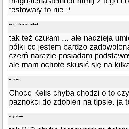
magdalenasteinhof.html) z tego co 
testowały to nie :/
magdalenasteinhof
tak też czułam ... ale nadzieja umi
półki co jestem bardzo zadowolona
czerń narazie posiadam podstawow
ale mam ochote skusić się na kilk
wercia
Choco Kelis chyba chodzi o to cz
paznokci do zdobien na tipsie, ja 
edytakon