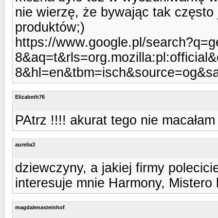
nie wierzę, że bywając tak często
produktów;)
https://www.google.pl/search?q=
8&aq=t&rls=org.mozilla:pl:officia
8&hl=en&tbm=isch&source=og&
Elizabeth76
PAtrz !!!! akurat tego nie macałam 
aurelia3
dziewczyny, a jakiej firmy polecic
interesuje mnie Harmony, Mistero 
magdalenasteinhof