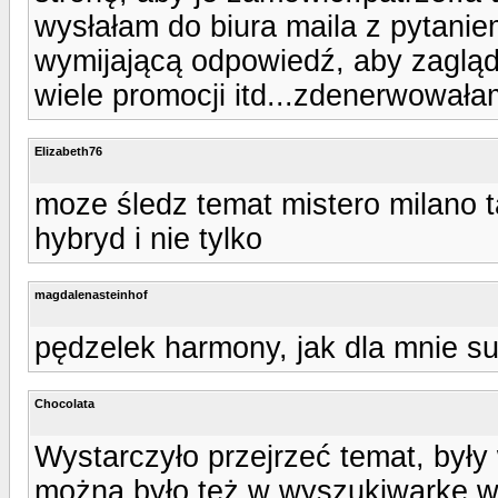
wysłałam do biura maila z pytanie
wymijającą odpowiedź, aby zagląda
wiele promocji itd...zdenerwowałam
Elizabeth76
moze śledz temat mistero milano 
hybryd i nie tylko
magdalenasteinhof
pędzelek harmony, jak dla mnie su
Chocolata
Wystarczyło przejrzeć temat, był
można było też w wyszukiwarkę wp