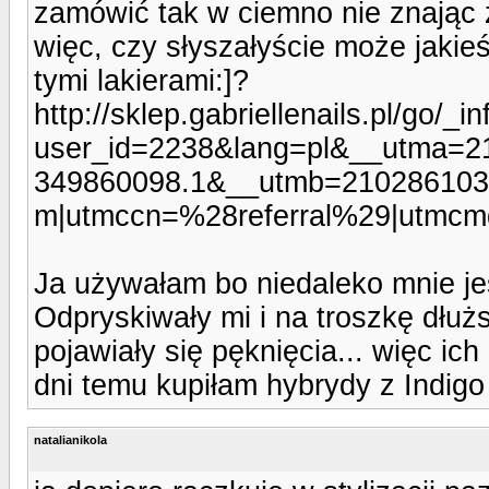
zamówić tak w ciemno nie znając ż
więc, czy słyszałyście może jaki
tymi lakierami:]?
http://sklep.gabriellenails.pl/go/_i
user_id=2238&lang=pl&__utma=2
349860098.1&__utmb=210286103.
m|utmccn=%28referral%29|utmcmd
Ja używałam bo niedaleko mnie jes
Odpryskiwały mi i na troszkę dłu
pojawiały się pęknięcia... więc ic
dni temu kupiłam hybrydy z Indigo 
natalianikola