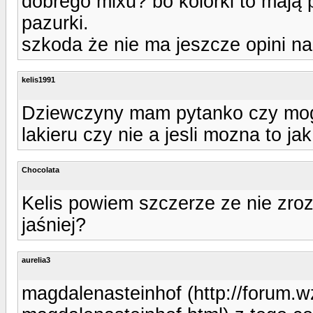
dobrego mixu? bo kolorki to mają
pazurki.
szkoda że nie ma jeszcze opini n
kelis1991
Dziewczyny mam pytanko czy mog
lakieru czy nie a jesli mozna to ja
Chocolata
Kelis powiem szczerze ze nie zro
jaśniej?
aurelia3
magdalenasteinhof (http://forum.w