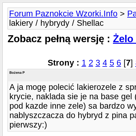
Forum Paznokcie Wzorki.Info
>
Pa
lakiery / hybrydy / Shellac
Zobacz pełną wersję :
Żelo 
Strony :
1
2
3
4
5
6
[
7
]
Bożena P
A ja mogę polecić lakierozele z sp
krycie, naklada sie je na base gel
pod kazde inne zele) sa bardzo w
nablyszczacza do hybryd z pina pa
pierwszy:)