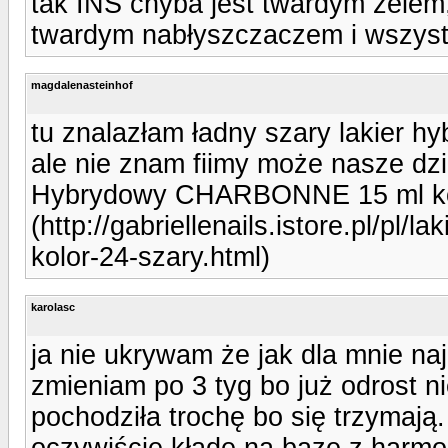
tak INS chyba jest twardym żelem
twardym nabłyszczaczem i wszystk
magdalenasteinhof
tu znalazłam ładny szary lakier hy
ale nie znam fiimy może nasze dzi
Hybrydowy CHARBONNE 15 ml kol
(http://gabriellenails.istore.pl/pl
kolor-24-szary.html)
karolasc
ja nie ukrywam że jak dla mnie na
zmieniam po 3 tyg bo już odrost n
pochodziła trochę bo się trzymają
oczywiście kładę na bazę z harmo