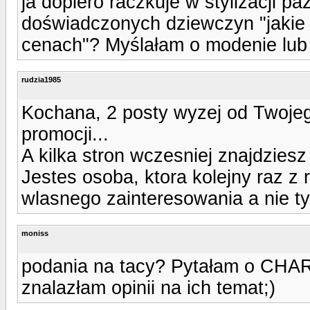
ja dopiero raczkuje w stylizacji p
doświadczonych dziewczyn "jakie 
cenach"? Myślałam o modenie lub 
rudzia1985
Kochana, 2 posty wyzej od Twoje
promocji...
A kilka stron wczesniej znajdziesz 
Jestes osoba, ktora kolejny raz z 
wlasnego zainteresowania a nie ty
moniss
podania na tacy? Pytałam o CHAR
znalazłam opinii na ich temat;)