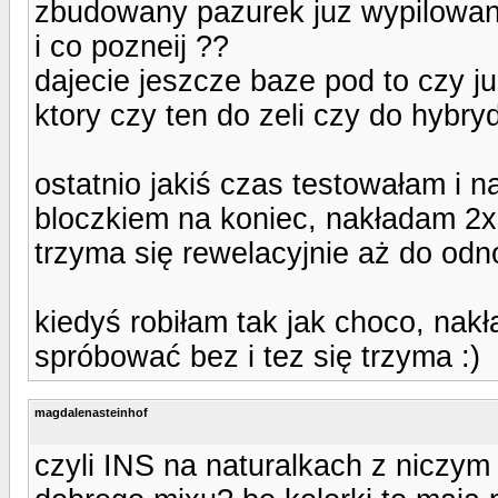
zbudowany pazurek juz wypilowan
i co pozneij ??
dajecie jeszcze baze pod to czy j
ktory czy ten do zeli czy do hybry
ostatnio jakiś czas testowałam i
bloczkiem na koniec, nakładam 2x
trzyma się rewelacyjnie aż do od
kiedyś robiłam tak jak choco, nak
spróbować bez i tez się trzyma :)
magdalenasteinhof
czyli INS na naturalkach z niczym