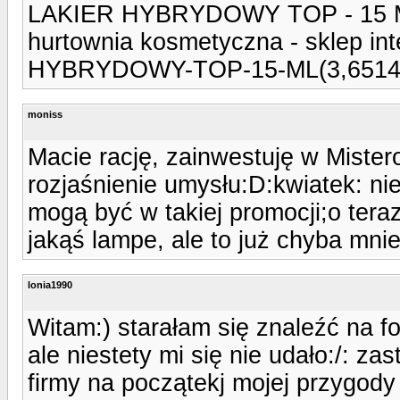
LAKIER HYBRYDOWY TOP - 15 ML. 
hurtownia kosmetyczna - sklep inte
HYBRYDOWY-TOP-15-ML(3,6514,
moniss
Macie rację, zainwestuję w Mister
rozjaśnienie umysłu:D:kwiatek: ni
mogą być w takiej promocji;o ter
jakąś lampe, ale to już chyba mnie
lonia1990
Witam:) starałam się znaleźć na 
ale niestety mi się nie udało:/: 
firmy na początekj mojej przygody