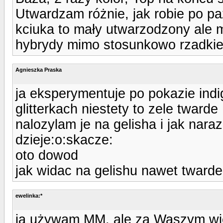
Utwardzam różnie, jak robie po pa
kciuka to mały utwarzodzony ale m
hybrydy mimo stosunkowo rzadkiej
Agnieszka Praska
ja eksperymentuje po pokazie ind
glitterkach niestety to zele twarde
nalozylam je na gelisha i jak naraz
dzieje:o:skacze:
oto dowod
jak widac na gelishu nawet twarde
ewelinka:*
ja używam MM, ale za Waszym wie