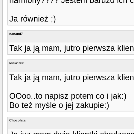
harmony???? Jestem bardzo ich c
Ja również ;)
nanami7
Tak ja ją mam, jutro pierwsza kl
lonia1990
Tak ja ją mam, jutro pierwsza kl
OOoo..to napisz potem co i jak:)
Bo też myśle o jej zakupie:)
Chocolata