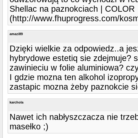
Shellac na paznokciach | COLO
(http://www.fhuprogress.com/kosm
amazi89
Dzięki wielkie za odpowiedz..a jes
hybrydowe estetiq sie zdejmuje? 
zawinieciu w folie aluminiowa? cz
I gdzie mozna ten alkohol izoprop
zastapic mozna żeby paznokcie się
karchola
Nawet ich nabłyszczacza nie trzeba
masełko ;)