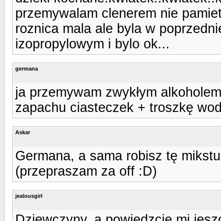
przemywalam clenerem nie pamieta
roznica mala ale byla w poprzedn
izopropylowym i bylo ok...
germana
ja przemywam zwykłym alkoholem i
zapachu ciasteczek + troszkę wody
Askar
Germana, a sama robisz tę mikstur
(przepraszam za off :D)
jealousgirl
Dziewczyny, a powiedzcie mi jesz