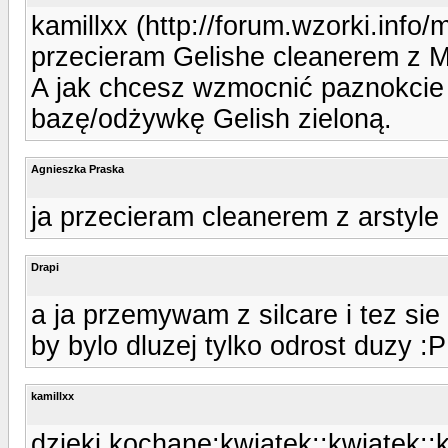
kamillxx (http://forum.wzorki.info
przecieram Gelishe cleanerem z MM
A jak chcesz wzmocnić paznokcie 
bazę/odżywkę Gelish zieloną.
Agnieszka Praska
ja przecieram cleanerem z arstyle i
Drapi
a ja przemywam z silcare i tez sie
by bylo dluzej tylko odrost duzy :P
kamillxx
dzieki kochane:kwiatek::kwiatek::