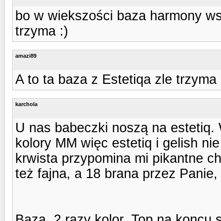
bo w wiekszości baza harmony wsp
trzyma :)
amazi89
A to ta baza z Estetiqa zle trzyma
karchola
U nas babeczki noszą na estetiq
kolory MM więc estetiq i gelish ni
krwista przypomina mi pikantne ch
też fajna, a 18 brana przez Panie,
Baza, 2 razy kolor, Top na koncu s