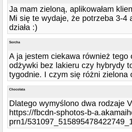
Ja mam zieloną, aplikowałam klien
Mi się te wydaje, że potrzeba 3-4 
działa :)
Sorcha
A ja jestem ciekawa również tego 
odżywki bez lakieru czy hybrydy t
tygodnie. I czym się różni zielo
Chocolata
Dlatego wymyślono dwa rodzaje V
https://fbcdn-sphotos-b-a.akamaih
prn1/531097_515895478422749_1