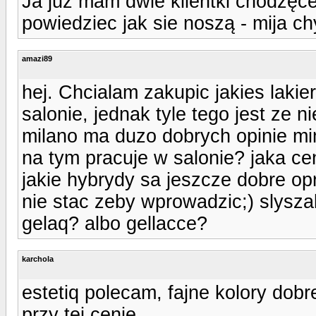
Ja juz mam dwie klientki chodzęce
powiedziec jak sie noszą - mija ch
amazi89
hej. Chcialam zakupic jakies laki
salonie, jednak tyle tego jest ze 
milano ma duzo dobrych opinie mim
na tym pracuje w salonie? jaka cen
jakie hybrydy sa jeszcze dobre op
nie stac zeby wprowadzic;) slyszal
gelaq? albo gellacce?
karchola
estetiq polecam, fajne kolory dobr
przy tej cenie...