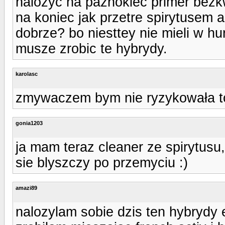
nalozyc na paznokiec primer bezk
na koniec jak przetre spirytusem
dobrze? bo niesttey nie mieli w hu
musze zrobic te hybrydy.
karolasc
zmywaczem bym nie ryzykowała to 
gonia1203
ja mam teraz cleaner ze spirytusu,
sie blyszczy po przemyciu :)
amazi89
nalozylam sobie dzis ten hybrydy e