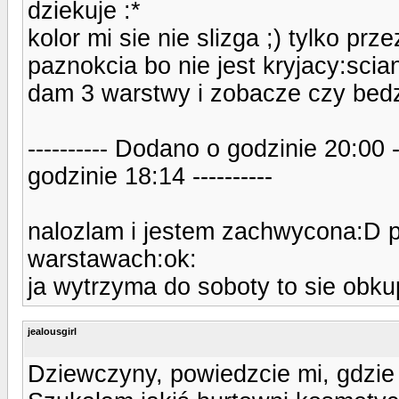
dziekuje :*
kolor mi sie nie slizga ;) tylko pr
paznokcia bo nie jest kryjacy:scia
dam 3 warstwy i zobacze czy bedzi
---------- Dodano o godzinie 20:00 
godzinie 18:14 ----------
nalozlam i jestem zachwycona:D p
warstawach:ok:
ja wytrzyma do soboty to sie obk
jealousgirl
Dziewczyny, powiedzcie mi, gdzie 