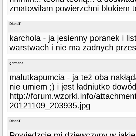
zmatowiłam powierzchni blokiem to
DianaT
karchola - ja jesienny poranek i l
warstwach i nie ma zadnych prze
germana
malutkapumcia - ja też oba nakłą
nie umiem ;) i jest ładniutko dowód
http://forum.wzorki.info/attachm
20121109_203935.jpg
DianaT
Powiedzcie mi dziewczyny w jakiej