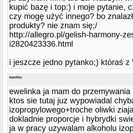
kupić bazę i top:) i moje pytanie,
czy mogę użyć innego? bo znalazła
produkty? nie znam się;/
http://allegro.pl/gelish-harmony-
i2820423336.html
i jeszcze jedno pytanko;) któraś
kamillxx
ewelinka ja mam do przemywania 
ktos sie tutaj juz wypowiadal ch
izopropylowego+troche oliwki ziaj
dokladnie proporcje i hybrydki swi
ja w pracy uzywalam alkoholu izo