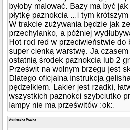
byłoby malować. Bazy ma być jak n
płytkę paznokcia ...i tym krótszym 
W trakcie zużywania będzie jak ze
przechylanko, a później wydłubyw
Hot rod red w przeciwieństwie do b
super cienką warstwę. Ja czasem r
ostatnią środek paznokcia lub 2 g
Prześwit na wolnym brzegu jest sk
Dlatego oficjalna instrukcja geli
pędzelkiem. Lakier jest rzadki, ła
wszystkich paznokci szybciutko p
lampy nie ma prześwitów :ok:.
Agnieszka Praska