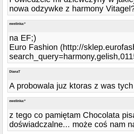
nowa odzywke z harmony Vitagel
ewelinka:*
na EF;)
Euro Fashion (http://sklep.eurofa
search_query=harmony,gelish,011
DianaT
A probowala juz ktoras z was tyc
ewelinka:*
z tego co pamiętam Chocolata pisał
doświadczalne... może coś nam na