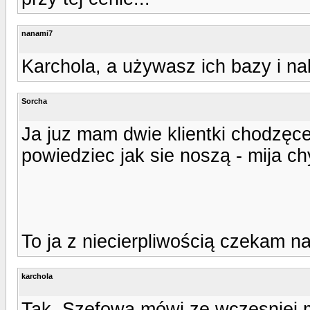
nanami7
Karchola, a używasz ich bazy i na
Sorcha
Ja juz mam dwie klientki chodzęce
powiedziec jak sie noszą - mija ch
To ja z niecierpliwością czekam n
karchola
Tak, Szefowa mówi ze wczesniej m