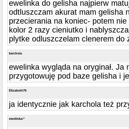
ewelinka do gelisha najpierw matu
odtluszczam akurat mam gelisha ni
przecierania na koniec- potem nie
kolor 2 razy cieniutko i nablyszc
plytke odluszczelam clenerem do ze
karchola
ewelinka wygląda na oryginał. Ja
przygotowuję pod baze gelisha i je
Elizabeth76
ja identycznie jak karchola też p
ewelinka:*