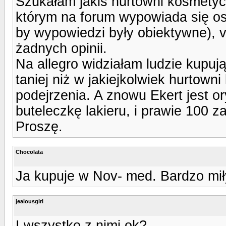
Szukałam jakiś hurtowni kosmetyc
którym na forum wypowiada się o
by wypowiedzi były obiektywne), v
żadnych opinii.
Na allegro widziałam ludzie kupują
taniej niż w jakiejkolwiek hurtow
podejrzenia. A znowu Ekert jest ory
buteleczkę lakieru, i prawie 100 z
Proszę.
Chocolata
Ja kupuje w Nov- med. Bardzo mił
jealousgirl
I wszystko z nimi ok?