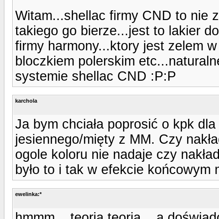
Witam...shellac firmy CND to nie z
takiego go bierze...jest to lakier d
firmy harmony...ktory jest zelem w
bloczkiem polerskim etc...naturaln
systemie shellac CND :P:P
karchola
Ja bym chciała poprosić o kpk dl
jesiennego/mięty z MM. Czy nakła
ogole koloru nie nadaje czy nakła
było to i tak w efekcie końcowym 
ewelinka:*
hmmm... teoria teorią... a doświad