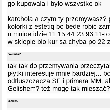
go kupowala i bylo wszystko ok
karchola a czym ty przemywasz? p
kolorki z estetiq bo bede robic za
u mnioe idzie 11 15 44 23 96 11-to
w sklepie bio kur sa chyba po 22 z
ewelinka:*
tak tak do przemywania przeczyta
płytki interesuje mnie bardziej..
odtłuszczacza SF i primera MM, albo
Gelishem? też mogę tak mieszać? 
kamillxx