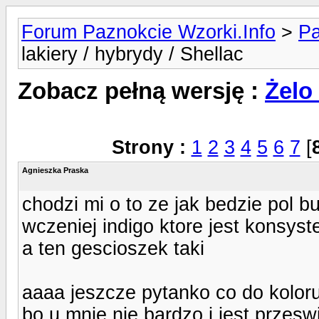
Forum Paznokcie Wzorki.Info
>
Pa
lakiery / hybrydy / Shellac
Zobacz pełną wersję :
Żelo 
Strony :
1
2
3
4
5
6
7
[
Agnieszka Praska
chodzi mi o to ze jak bedzie pol bu
wczeniej indigo ktore jest konsyste
a ten gescioszek taki
aaaa jeszcze pytanko co do kolor
bo u mnie nie bardzo i jest przesw