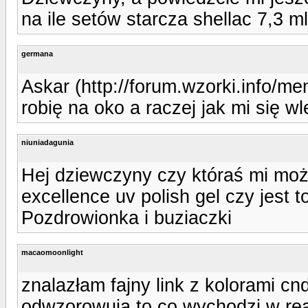
na ile setów starcza shellac 7,3 ml
germana
Askar (http://forum.wzorki.info/m
robię na oko a raczej jak mi się wl
niuniadagunia
Hej dziewczyny czy któraś mi moż
excellence uv polish gel czy jest t
Pozdrowionka i buziaczki
macaomoonlight
znalazłam fajny link z kolorami c
odwzorowują to co wychodzi w rea