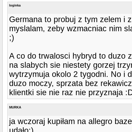
loginka
Germana to probuj z tym zelem i zd
myslalam, zeby wzmacniac nim sla
;)
A co do trwalosci hybryd to duzo 
na slabych sie niestety gorzej trz
wytrzymuja okolo 2 tygodni. No i d
duzo moczy, sprzata bez rekawic
klientki sie nie raz nie przyznaja :
MURKA
ja wczoraj kupiłam na allegro baz
udało;)