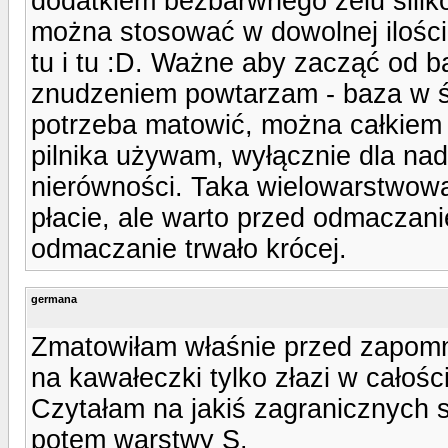
dodatkiem bezbarwnego żelu siliko
można stosować w dowolnej ilości
tu i tu :D. Ważne aby zacząć od b
znudzeniem powtarzam - baza w śr
potrzeba matowić, można całkiem 
pilnika używam, wyłącznie dla nad
nierówności. Taka wielowarstwow
płacie, ale warto przed odmaczani
odmaczanie trwało krócej.
germana
Zmatowiłam właśnie przed zapomni
na kawałeczki tylko złazi w całośc
Czytałam na jakiś zagranicznych 
potem warstwy S.