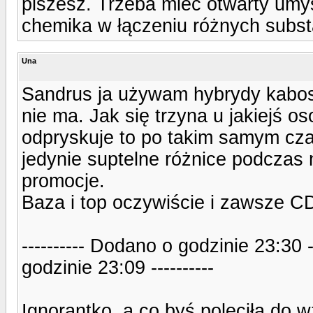
piszesz. Trzeba mieć otwarty umys
chemika w łączeniu różnych substa
Una
Sandrus ja używam hybrydy kabos
nie ma. Jak się trzyna u jakiejś o
odpryskuje to po takim samym cz
jedynie suptelne różnice podczas 
promocje.
Baza i top oczywiście i zawsze C
---------- Dodano o godzinie 23:30 
godzinie 23:09 ----------
Ignorantko, a co byś poleciła do w