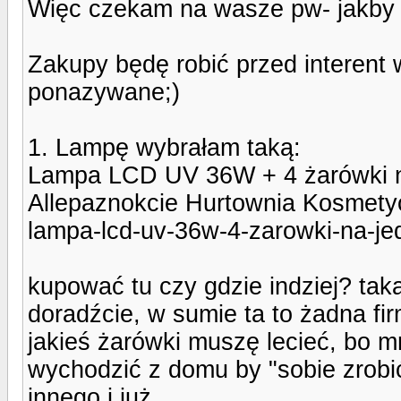
Więc czekam na wasze pw- jakby
Zakupy będę robić przed interent
ponazywane;)
1. Lampę wybrałam taką:
Lampa LCD UV 36W + 4 żarówki na 
Allepaznokcie Hurtownia Kosmetyc
lampa-lcd-uv-36w-4-zarowki-na-jed
kupować tu czy gdzie indziej? tak
doradźcie, w sumie ta to żadna fir
jakieś żarówki muszę lecieć, bo
wychodzić z domu by "sobie zrobi
innego i już.