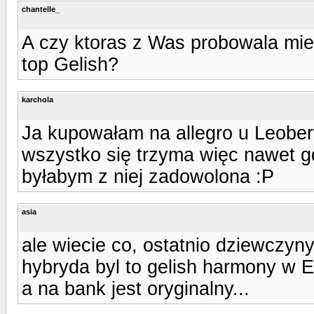
chantelle_
A czy ktoras z Was probowala mies
top Gelish?
karchola
Ja kupowałam na allegro u Leobert
wszystko się trzyma więc nawet gd
byłabym z niej zadowolona :P
asia
ale wiecie co, ostatnio dziewczyn
hybryda byl to gelish harmony w E
a na bank jest oryginalny...