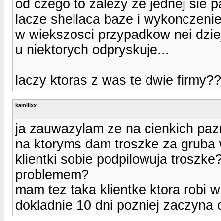
od czego to zalezy ze jednej sie p
lacze shellaca baze i wykonczeni
w wiekszosci przypadkow nei dziej
u niektorych odpryskuje...
laczy ktoras z was te dwie firmy?
kamillxx
ja zauwazylam ze na cienkich pazn
na ktoryms dam troszke za gruba 
klientki sobie podpilowuja troszke?
problemem?
mam tez taka klientke ktora robi w
dokladnie 10 dni pozniej zaczyna 