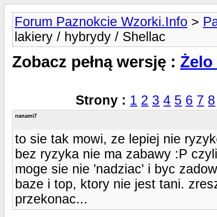
Forum Paznokcie Wzorki.Info
>
Pa
lakiery / hybrydy / Shellac
Zobacz pełną wersję :
Żelo 
Strony :
1
2
3
4
5
6
7
8
nanami7
to sie tak mowi, ze lepiej nie ryz
bez ryzyka nie ma zabawy :P czyli
moge sie nie 'nadziac' i byc zad
baze i top, ktory nie jest tani. zr
przekonac...