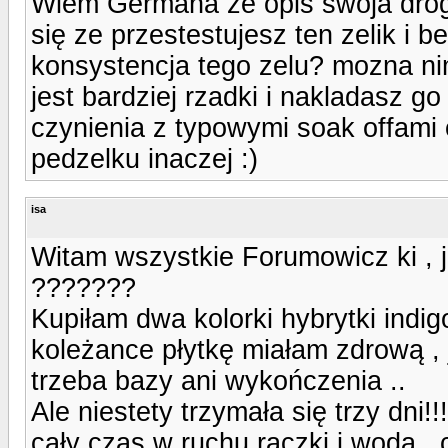
Wiem Germana ze opis swoja drogą
się ze przestestujesz ten zelik i b
konsystencja tego zelu? mozna n
jest bardziej rzadki i nakladasz g
czynienia z typowymi soak offami 
pedzelku inaczej :)
isa
Witam wszystkie Forumowicz ki , 
???????
Kupiłam dwa kolorki hybrytki ind
koleżance płytkę miałam zdrową , j
trzeba bazy ani wykończenia ..
Ale niestety trzymała się trzy dni!!!
cały czas w ruchu rączki i woda ,