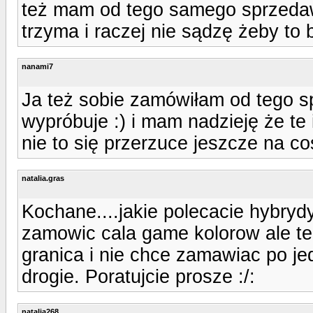
też mam od tego samego sprzedaw
trzyma i raczej nie sądzę żeby to 
nanami7
Ja też sobie zamówiłam od tego sp
wypróbuje :) i mam nadzieję że te 
nie to się przerzuce jeszcze na co
natalia.gras
Kochane....jakie polecacie hybryd
zamowic cala game kolorow ale te
granica i nie chce zamawiac po j
drogie. Poratujcie prosze :/:
natalia268