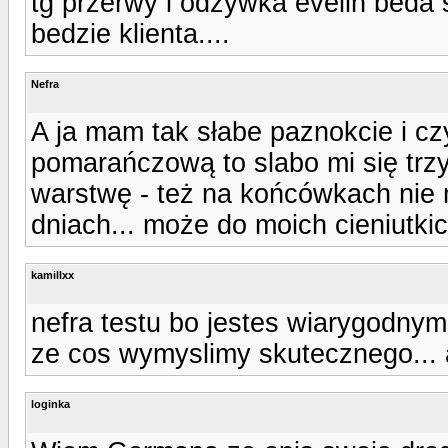
tg przerwy i odzywka evelin beda s
bedzie klienta....
Nefra
A ja mam tak słabe paznokcie i cz
pomarańczową to slabo mi się trzym
warstwę - też na końcówkach nie m
dniach... może do moich cieniutki
kamillxx
nefra testu bo jestes wiarygodny
ze cos wymyslimy skutecznego... 
loginka