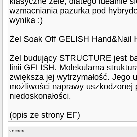
klasyczne zele, dlatego idealnie 
wzmacniania pazurka pod hybryde.
wynika :)
Żel Soak Off GELISH Hand&Nail H
Żel budujący STRUCTURE jest bar
linii GELISH. Molekularna struktu
zwiększa jej wytrzymałość. Jego u
możliwości naprawy uszkodzonej p
niedoskonałości.
(opis ze strony EF)
germana