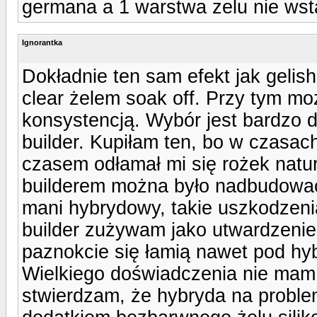
germana a 1 warstwa zelu nie wst
Ignorantka
Dokładnie ten sam efekt jak geli
clear żelem soak off. Przy tym m
konsystencją. Wybór jest bardzo 
builder. Kupiłam ten, bo w czasac
czasem odłamał mi się rożek natu
builderem można było nadbudować 
mani hybrydowy, takie uszkodzeni
builder zużywam jako utwardzenie 
paznokcie się łamią nawet pod h
Wielkiego doświadczenia nie mam
stwierdzam, że hybryda na problem