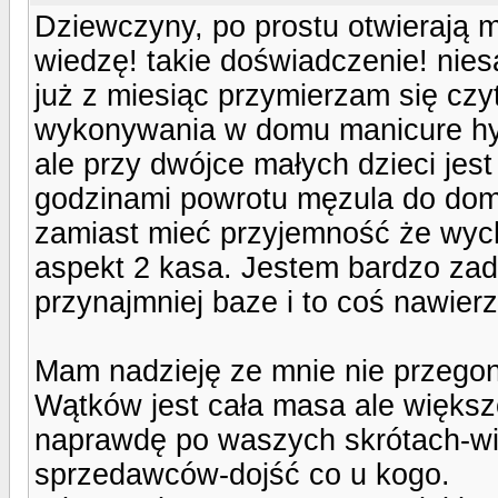
Dziewczyny, po prostu otwierają m
wiedzę! takie doświadczenie! nies
już z miesiąc przymierzam się czy
wykonywania w domu manicure hybr
ale przy dwójce małych dzieci jes
godzinami powrotu męzula do domu
zamiast mieć przyjemność że wych
aspekt 2 kasa. Jestem bardzo zad
przynajmniej baze i to coś nawier
Mam nadzieję ze mnie nie przegoni
Wątków jest cała masa ale większo
naprawdę po waszych skrótach-w
sprzedawców-dojść co u kogo.