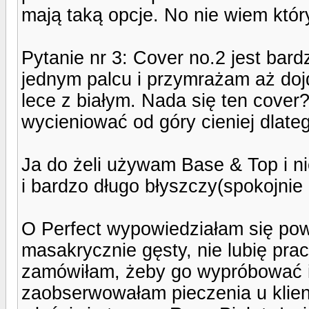
mają taką opcje. No nie wiem któr
Pytanie nr 3: Cover no.2 jest bard
jednym palcu i przymrażam aż dojd
lece z białym. Nada się ten cover?
wycieniować od góry cieniej dlate
Ja do żeli używam Base & Top i n
i bardzo długo błyszczy(spokojnie 
O Perfect wypowiedziałam się pow
masakrycznie gęsty, nie lubię pra
zamówiłam, żeby go wypróbować i 
zaobserwowałam pieczenia u klient