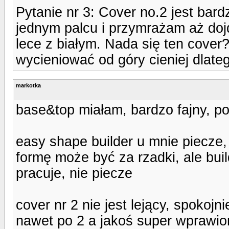
Pytanie nr 3: Cover no.2 jest bard
jednym palcu i przymrażam aż dojd
lece z białym. Nada się ten cover?
wycieniować od góry cieniej dlate
markotka
base&top miałam, bardzo fajny, p
easy shape builder u mnie piecze, 
formę może być za rzadki, ale bui
pracuje, nie piecze
cover nr 2 nie jest lejący, spokojn
nawet po 2 a jakoś super wprawio