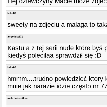
Hej dziewczyny Macie moze zdjeci
kaka80
sweety na zdjeciu a malaga to tak
angelisia871
KasIu a z tej serii nude które byś
kiedyś polecilaa sprawdził się :D
kaka80
hmmm....trudno powiedzieć ktory ko
mnie jak narazie idzie często nr 7
malutkaistotkaa