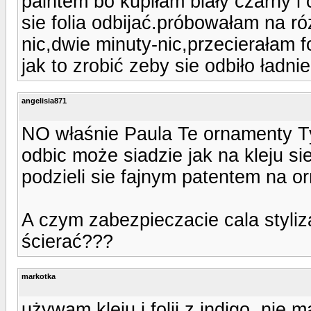
paintem bo kupiłam biały czarny i
sie folia odbijać.próbowałam na 
nic,dwie minuty-nic,przecierałam f
jak to zrobić zeby sie odbiło ładni
angelisia871
NO właśnie Paula Te ornamenty Ty
odbic może siadzie jak na kleju sie
podzieli sie fajnym patentem na o
A czym zabezpieczacie cala styliza
ścierać???
markotka
używam kleju i folii z indigo, nie