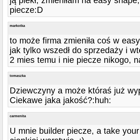
ją piekł, zmieniłam na easy shape,
piecze:D
markotka
to może firma zmieniła coś w easy 
jak tylko wszedł do sprzedaży i wt
2 mies temu i nie piecze nikogo, n
tomaszka
Dziewczyny a może któraś już wyp
Ciekawe jaka jakość?:huh:
carmenita
U mnie builder piecze, a take you