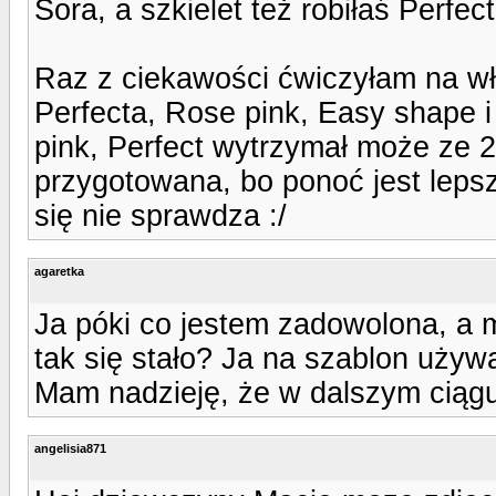
Sora, a szkielet też robiłaś Perfe
Raz z ciekawości ćwiczyłam na włas
Perfecta, Rose pink, Easy shape i 
pink, Perfect wytrzymał może ze 2 
przygotowana, bo ponoć jest leps
się nie sprawdza :/
agaretka
Ja póki co jestem zadowolona, a m
tak się stało? Ja na szablon używ
Mam nadzieję, że w dalszym ciągu
angelisia871