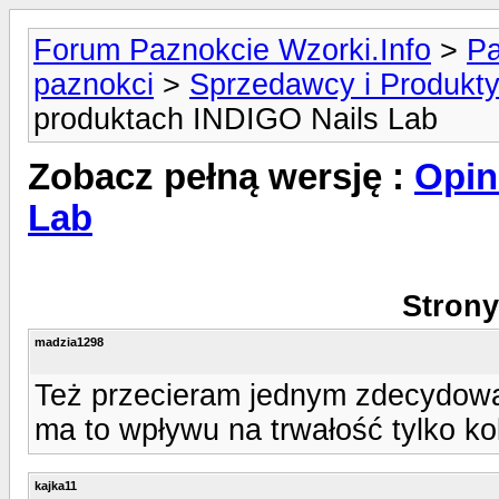
Forum Paznokcie Wzorki.Info
>
Pa
paznokci
>
Sprzedawcy i Produkt
produktach INDIGO Nails Lab
Zobacz pełną wersję :
Opin
Lab
Strony
madzia1298
Też przecieram jednym zdecydowan
ma to wpływu na trwałość tylko kol
kajka11