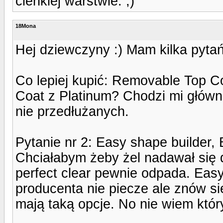
cienkiej warstwie. ;)
18Mona
Hej dziewczyny :) Mam kilka pyta
Co lepiej kupić: Removable Top Coa
Coat z Platinum? Chodzi mi główn
nie przedłużanych.
Pytanie nr 2: Easy shape builder, B
Chciałabym żeby żel nadawał się 
perfect clear pewnie odpada. Eas
producenta nie piecze ale znów si
mają taką opcje. No nie wiem któr