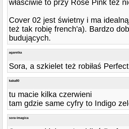
właściwie to przy Rose Pink też n
Cover 02 jest świetny i ma idealną
też tak robię french'a). Bardzo do
budujących.
agaretka
Sora, a szkielet też robiłaś Perfe
kaka80
tu macie kilka czerwieni
tam gdzie same cyfry to Indigo ze
sora-imagica