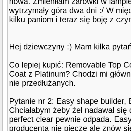
nowa. Zmieniłam żarówki w lampi
wytrzymały góra dwa dni :/ W mię
kilku paniom i teraz się boję z cz
Hej dziewczyny :) Mam kilka pyta
Co lepiej kupić: Removable Top Coa
Coat z Platinum? Chodzi mi główn
nie przedłużanych.
Pytanie nr 2: Easy shape builder, B
Chciałabym żeby żel nadawał się 
perfect clear pewnie odpada. Eas
producenta nie piecze ale znów si