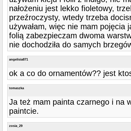
nałożeniu jest lekko fioletowy, tr
przeźroczysty, wtedy trzeba docisn
używałam, więc nie mam pojęcia ja
folią zabezpieczam dwoma warstw
nie dochodziła do samych brzegów 
angelisia871
ok a co do ornamentów?? jest kto
tomaszka
Ja też mam painta czarnego i na ws
paintcie.
zosia_29