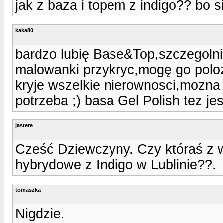
jak z baza i topem z indigo?? bo 
kaka80
bardzo lubię Base&Top,szczegolni
malowanki przykryc,mogę go polozyc
kryje wszelkie nierownosci,mozna p
potrzeba ;) basa Gel Polish tez jes
jastere
Cześć Dziewczyny. Czy któraś z w
hybrydowe z Indigo w Lublinie??.
tomaszka
Nigdzie.