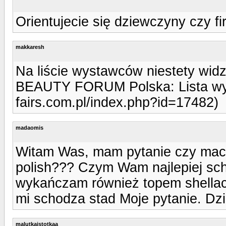
Orientujecie się dziewczyny czy f
makkaresh
Na liście wystawców niestety wid
BEAUTY FORUM Polska: Lista wys
fairs.com.pl/index.php?id=17482)
madaomis
Witam Was, mam pytanie czy maci
polish??? Czym Wam najlepiej sch
wykańczam również topem shellaca.
mi schodza stad Moje pytanie. Dz
malutkaistotkaa