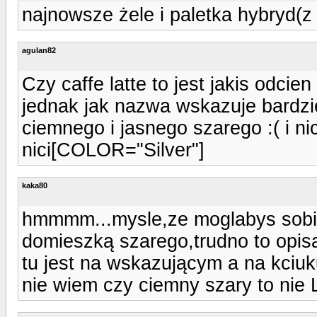
najnowsze żele i paletka hybryd(z 
agulan82
Czy caffe latte to jest jakis odcie
jednak jak nazwa wskazuje bardzi
ciemnego i jasnego szarego :( i ni
nici[COLOR="Silver"]
kaka80
hmmmm...mysle,ze moglabys sobie
domieszką szarego,trudno to opis
tu jest na wskazującym a na kciu
nie wiem czy ciemny szary to nie