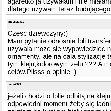
agaretko ja używałam i nie miałam
dlatego używam teraz budującego
angelisia871
Czesc dziewczyny:)
Mam pytanie odnosnie foli transfer
uzywala moze sie wypowiedziec na
ornamenty, ale na cala stylizacje t
tym kleju,kolorowym zelu ??? A m
celów.Plisss o opinie :)
paula2329
jeżeli chodzi o folie odbitą na kle
odpowiedni moment żeby się ładn