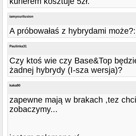
kurierem kosztuje 5zł.
iamyourilusion
A próbowałaś z hybrydami może?:
Paulinka31
Czy ktoś wie czy Base&Top będzie
żadnej hybrydy (I-sza wersja)?
kaka80
zapewne mają w brakach ,tez chc
zobaczymy...