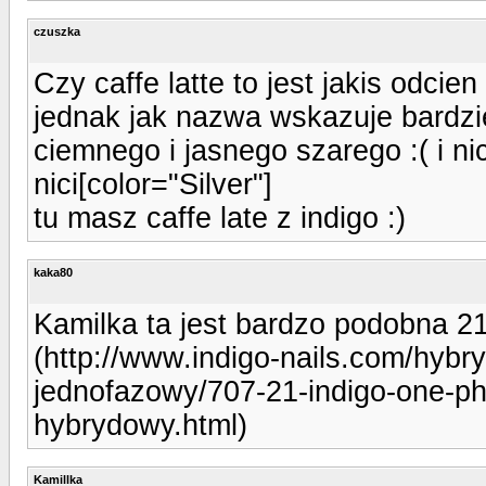
czuszka
Czy caffe latte to jest jakis odcie
jednak jak nazwa wskazuje bardzi
ciemnego i jasnego szarego :( i ni
nici[color="Silver"]
tu masz caffe late z indigo :)
kaka80
Kamilka ta jest bardzo podobna 21
(http://www.indigo-nails.com/hyb
jednofazowy/707-21-indigo-one-pha
hybrydowy.html)
Kamillka