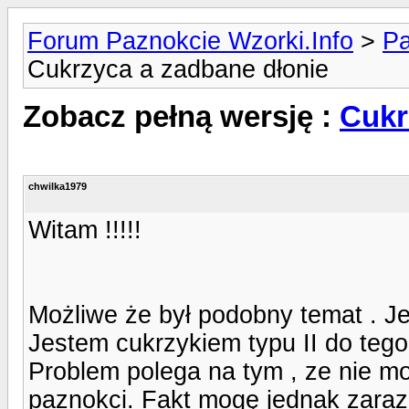
Forum Paznokcie Wzorki.Info
>
Pa
Cukrzyca a zadbane dłonie
Zobacz pełną wersję :
Cukr
chwilka1979
Witam !!!!!
Możliwe że był podobny temat . J
Jestem cukrzykiem typu II do teg
Problem polega na tym , ze nie m
paznokci. Fakt mogę jednak zaraz 