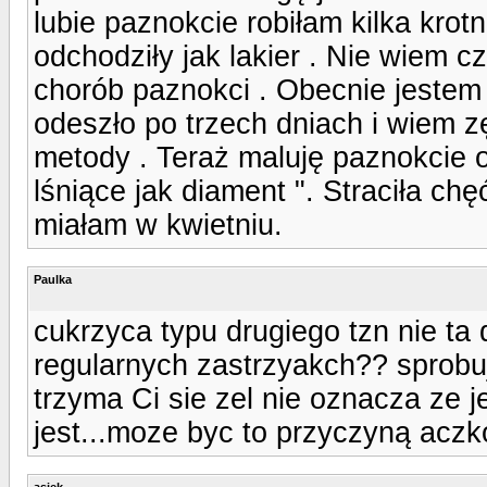
lubie paznokcie robiłam kilka krot
odchodziły jak lakier . Nie wiem 
chorób paznokci . Obecnie jestem 
odeszło po trzech dniach i wiem z
metody . Teraż maluję paznokcie 
lśniące jak diament ". Straciła ch
miałam w kwietniu.
Paulka
cukrzyca typu drugiego tzn nie ta
regularnych zastrzyakch?? sprobuj 
trzyma Ci sie zel nie oznacza ze j
jest...moze byc to przyczyną aczko
asiek