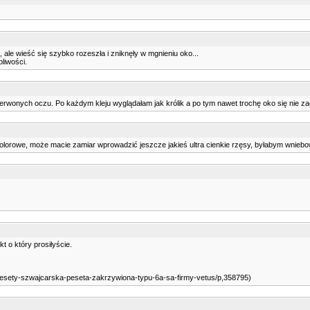
le wieść się szybko rozeszła i zniknęły w mgnieniu oko...
pliwości.
rwonych oczu. Po każdym kleju wyglądałam jak królik a po tym nawet trochę oko się nie za
 kolorowe, może macie zamiar wprowadzić jeszcze jakieś ultra cienkie rzęsy, byłabym wniebow
 o który prosiłyście.
/pesety-szwajcarska-peseta-zakrzywiona-typu-6a-sa-firmy-vetus/p,358795)