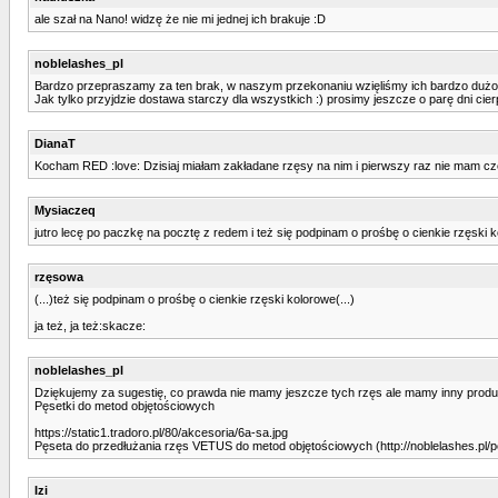
ale szał na Nano! widzę że nie mi jednej ich brakuje :D
noblelashes_pl
Bardzo przepraszamy za ten brak, w naszym przekonaniu wzięliśmy ich bardzo dużo, a
Jak tylko przyjdzie dostawa starczy dla wszystkich :) prosimy jeszcze o parę dni cier
DianaT
Kocham RED :love: Dzisiaj miałam zakładane rzęsy na nim i pierwszy raz nie mam cze
Mysiaczeq
jutro lecę po paczkę na pocztę z redem i też się podpinam o prośbę o cienkie rzęski
rzęsowa
(...)też się podpinam o prośbę o cienkie rzęski kolorowe(...)
ja też, ja też:skacze:
noblelashes_pl
Dziękujemy za sugestię, co prawda nie mamy jeszcze tych rzęs ale mamy inny produkt
Pęsetki do metod objętościowych
https://static1.tradoro.pl/80/akcesoria/6a-sa.jpg
Pęseta do przedłużania rzęs VETUS do metod objętościowych (http://noblelashes.pl
Izi