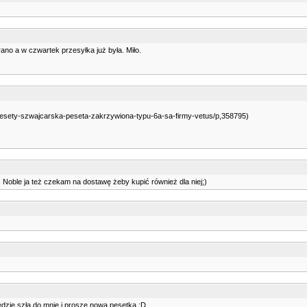
 a w czwartek przesyłka już była. Miło.
/pesety-szwajcarska-peseta-zakrzywiona-typu-6a-sa-firmy-vetus/p,358795)
c Noble ja też czekam na dostawę żeby kupić również dla niej;)
zie szła do mnie i proszę nowa pęsetka :D