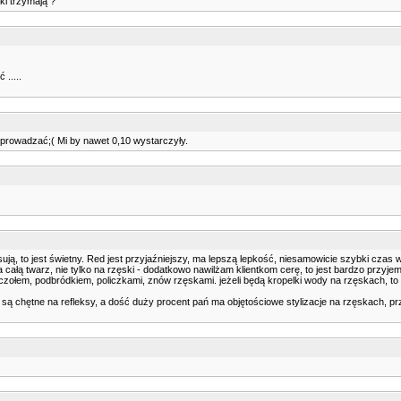
ki trzymają ?
.....
 sprowadzać;( Mi by nawet 0,10 wystarczyły.
to jest świetny. Red jest przyjaźniejszy, ma lepszą lepkość, niesamowicie szybki czas wiązan
na całą twarz, nie tylko na rzęski - dodatkowo nawilżam klientkom cerę, to jest bardzo prz
 czołem, podbródkiem, policzkami, znów rzęskami. jeżeli będą kropelki wody na rzęskach, to
ntki są chętne na refleksy, a dość duży procent pań ma objętościowe stylizacje na rzęskach,