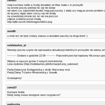
zania37
moje kochane noble w środę dostałam od Was maila z nr przesyłki
na stronie poczty polskiej nic się nie dzieje
nie wiem czy zapomnieli wysłać moją paczuszkę :( dalej czy mają po prostu problem z
do tej pory nigdy takie rzeczy się nie działy
na szwedzkiej stronie też nic nie ma jeszcze
zdjecie zrobione przed chwilą
http://pliki.wzorki.info/images/otbGv.png
mini89
u mnie też nie było zmiany statusu a dostałam paczkę na drugi dzień :)
noblelashes_pl
Niestety poczta często nie wprowadza aktualizacji niektórych przesyłek nie wiemy od c
---------- Dodano o godzinie 22:09 ---------- Poprzedni post był napisany Wczoraj o godz
Witamy w naszym gronie 2 nowych instruktorów.
Lista stylistów (http://noblelashes.pl/informacje/Lista_salonow/)
Panią Katarzynę Szelągowską z okolic Warszawy oraz
Panią Dianę Trzasko-Wnukowską z Suwałk.
Gratulujemy!
zania37
Kochane Noble
Kiedy bedą znowu dostępne nano rozpylacze?
nadiuszka