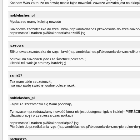
Kocham Was za to, że co chwilę macie fajne nowości i zawsze wszstko jest na sklepie
noblelashes_pl
Mysiaczeq mamy kolejną nowość
Silikonowa szczoteczka do rzęs i brwi (http://noblelashes.pl/akcesoria-do-rzes-sili
https://static1.tradoro.pl/80/akcesoria/szczsili5.jpg
rzęsowa
Silikonowa szczoteczka do rzęs i brwi (http://noblelashes.pl/akcesoria-do-rzes-sili
od roku na silikonach jade i sa świetne!! polecam :)
klientki też wolą je sto razy bardziej ;)
zania37
Tez mam takie szczoteczki,
i sa naprawdę świetne, godne polecenia:ok:
noblelashes_pl
Fajnie że szczoteczki się Wam podobają.
Tymczasem przedstawiamy nowość która nie jest dostępna nigdzie indziej - 
Ułatwia pracę i przyspiesza czas aplikacji
https://static1.tradoro.pl/80/akcesoria/pie2.jpg
Pierścień do przedłużania rzęs (http://noblelashes.pl/akcesoria-do-rzes-pierscien-d
nadiuszka