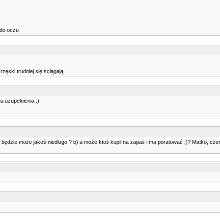
i do oczu
zęski trudniej się ściągają.
 uzupelnienia :)
a) będzie może jakoś niedługo ? b) a może ktoś kupił na zapas i ma poratować ;)? Matko, cz