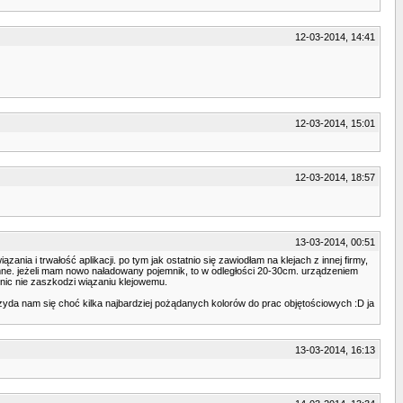
12-03-2014, 14:41
12-03-2014, 15:01
12-03-2014, 18:57
13-03-2014, 00:51
ia i trwałość aplikacji. po tym jak ostatnio się zawiodłam na klejach z innej firmy,
yjemne. jeżeli mam nowo naładowany pojemnik, to w odległości 20-30cm. urządzeniem
 nic nie zaszkodzi wiązaniu klejowemu.
 przyda nam się choć kilka najbardziej pożądanych kolorów do prac objętościowych :D ja
13-03-2014, 16:13