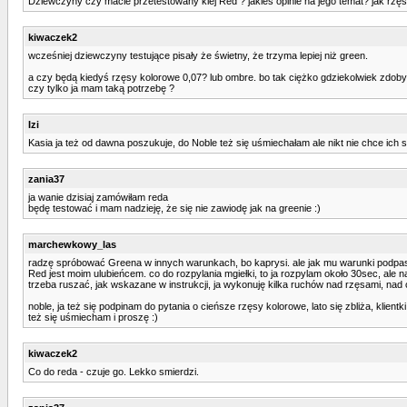
Dziewczyny czy macie przetestowany klej Red ? jakieś opinie na jego temat? jak rzęs
kiwaczek2
wcześniej dziewczyny testujące pisały że świetny, że trzyma lepiej niż green.
a czy będą kiedyś rzęsy kolorowe 0,07? lub ombre. bo tak ciężko gdziekolwiek zdobyć 
czy tylko ja mam taką potrzebę ?
Izi
Kasia ja też od dawna poszukuje, do Noble też się uśmiechałam ale nikt nie chce ich
zania37
ja wanie dzisiaj zamówiłam reda
będę testować i mam nadzieję, że się nie zawiodę jak na greenie :)
marchewkowy_las
radzę spróbować Greena w innych warunkach, bo kaprysi. ale jak mu warunki podpasują, 
Red jest moim ulubieńcem. co do rozpylania mgiełki, to ja rozpylam około 30sec, ale 
trzeba ruszać, jak wskazane w instrukcji, ja wykonuję kilka ruchów nad rzęsami, nad
noble, ja też się podpinam do pytania o cieńsze rzęsy kolorowe, lato się zbliża, klie
też się uśmiecham i proszę :)
kiwaczek2
Co do reda - czuje go. Lekko smierdzi.