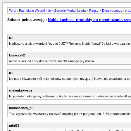
Forum Paznokcie Wzorki.Info
>
Zdrowie Moda i Uroda
>
Rzęsy
>
Dystrybutorzy i pro
Zobacz pełną wersję :
Noble Lashes - produkty do przedłużania rzę
Izi
Nadiuszka a jak stwierdzić "czy to JUŻ"? Reklama Noble "mówi" że klej utwardza się 
kiwaczek2
może 30sek od spryskania raczej niż 30 samego pryskania
Izi
No patrz Kiwaczku mój kolor włosów czasem jest mylący ;) Nawet nie wpadłam na ten 
wisienkakwspz
Izi ja miałam okazję wypróbować u Aguli (na swój czekam :P) i właśnie nie trzeba długo
noblelashes_pl
Tak, zgadza się, wystarczy rozpylać mgiełkę przez parę sekund. Z 30 sekundami nieco 
mini89