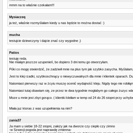
mmm na to właśnie czekałam!!!
Mysiaczeq
ja też, właśnie rozmyślałam kiedy u nas będzie to można dostać :)
mucha
testujcie dziewczyny i dajcie znać czy wygodne ;)
Patios
testuję reda.
Nie miałąm jeszcze uzupenień, bo dopiero 3 dni temu go otworzyłam.
Póki co mogę stwierdzić, że zadziwił mnie na plus tym jak szybko zasycha. Myślalam,
Jest to klej rzadki, szybkoschnący o niewyczuwalnych dla mnie i klientek oparach. Du
Natomiast pierwszy raz w żcyiu muszę ocenić wydajność kleju. Nigdy tego nie robiłąm
Natomiast tutaj obawiam się, ze przez te dwa tygodnie mogłabym go całego żuzyc wla
Moze u mnie jest zbyt gorąco. ( klientki kleiłam w temp od 24 do 26 stopni przy uchyl
Miała juz ktoras z was uzupełnienia na nim?
zania37
Ja mam u siebie 18-22 stopni, zależy jak na dworze czy ciepło czy zimno
-w Szwecji pogoda jest naprawdę zmienna-