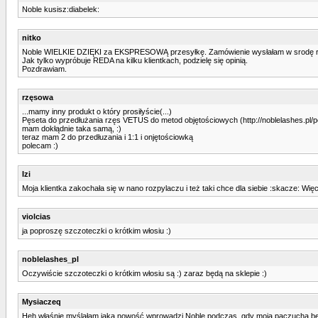
Noble kusisz:diabelek:
nitko
Noble WIELKIE DZIĘKI za EKSPRESOWĄ przesyłkę. Zamówienie wysłałam w srodę rano
Jak tylko wypróbuje REDA na kilku klientkach, podzielę się opinią.
Pozdrawiam.
rzęsowa
...mamy inny produkt o który prosiłyście(...)
Pęseta do przedłużania rzęs VETUS do metod objętościowych (http://noblelashes.pl
mam dokłądnie taka samą, :)
teraz mam 2 do przedłuzania i 1:1 i onjętościowką
polecam :)
Izi
Moja klientka zakochała się w nano rozpylaczu i też taki chce dla siebie :skacze: Wię
violcias
ja poproszę szczoteczki o krótkim włosiu :)
noblelashes_pl
Oczywiście szczoteczki o krótkim włosiu są :) zaraz będą na sklepie :)
Mysiaczeq
Heh właśnie myślałam jaką nowość wprowadzi Noble podczas, gdy moja paczucha będ