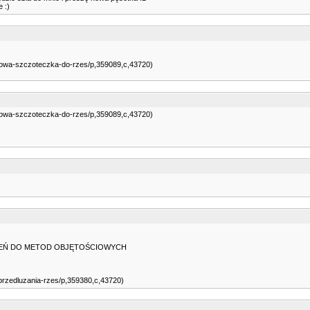
 :)
konowa-szczoteczka-do-rzes/p,359089,c,43720)
konowa-szczoteczka-do-rzes/p,359089,c,43720)
PIERŚCIEŃ DO METOD OBJĘTOŚCIOWYCH
o-przedluzania-rzes/p,359380,c,43720)