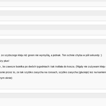
 ze szybszego kleju niż green nie wymyślą, a jednak. Ten schnie chyba w pół sekundy :)
ży plus!
 , bo zawsze butelka po dwóch tygodniach i tak trafiała do kosza. (Nigdy nie zużywam kleju
snie przez to, ze tak szybko zasycha na rzesach, szybko zasycha (glucieje) tez na kamieni
onym oknie)