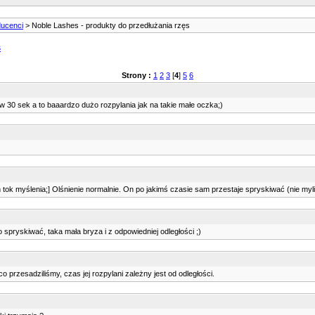
ducenci
> Noble Lashes - produkty do przedłużania rzęs
s
Strony :
1
2
3
[
4
]
5
6
w 30 sek a to baaardzo dużo rozpylania jak na takie małe oczka;)
tok myślenia;] Olśnienie normalnie. On po jakimś czasie sam przestaje spryskiwać (nie myl
 spryskiwać, taka mała bryza i z odpowiedniej odległości ;)
przesadziliśmy, czas jej rozpylani zależny jest od odległości.