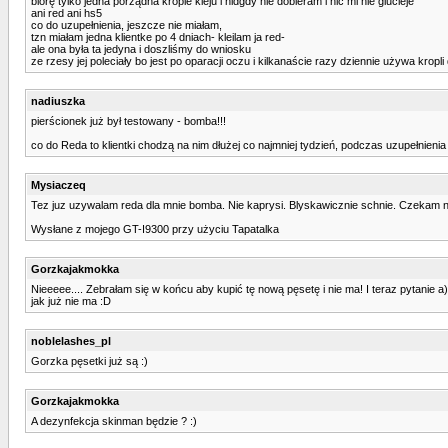
biorę tylko jedna porządna krople kleju i nidgdy nie dobieram i nic mi nie glucieje
ani red ani hs5
co do uzupełnienia, jeszcze nie miałam,
tzn miałam jedna klientke po 4 dniach- kleilam ja red-
ale ona była ta jedyna i doszliśmy do wniosku
ze rzesy jej poleciały bo jest po oparacji oczu i kilkanaście razy dziennie używa kropl
nadiuszka
pierścionek już był testowany - bomba!!!
co do Reda to klientki chodzą na nim dłużej co najmniej tydzień, podczas uzupełnienia r
Mysiaczeq
Tez juz uzywalam reda dla mnie bomba. Nie kaprysi. Blyskawicznie schnie. Czekam na
Wysłane z mojego GT-I9300 przy użyciu Tapatalka
Gorzkajakmokka
Nieeeee.... Zebrałam się w końcu aby kupić tę nową pęsetę i nie ma! I teraz pytanie 
jak już nie ma :D
noblelashes_pl
Gorzka pęsetki już są :)
Gorzkajakmokka
A dezynfekcja skinman będzie ? :)