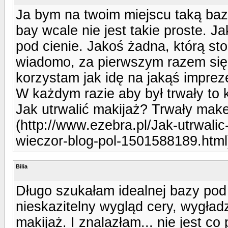
Ja bym na twoim miejscu taką bazę
bay wcale nie jest takie proste. J
pod cienie. Jakoś żadna, którą st
wiadomo, za pierwszym razem się n
korzystam jak idę na jakąś imprezę
W każdym razie aby był trwały to 
Jak utrwalić makijaż? Trwały make
(http://www.ezebra.pl/Jak-utrwali
wieczor-blog-pol-1501588189.html)
Bilia
Długo szukałam idealnej bazy pod 
nieskazitelny wygląd cery, wygładz
makijaż. I znalazłam... nie jest co