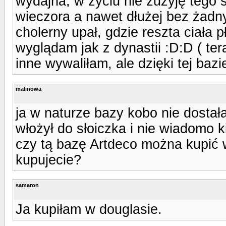
wydajna, w życiu nie zużyję tego s
wieczora a nawet dłużej bez żadn
cholerny upał, gdzie reszta ciała 
wyglądam jak z dynastii :D:D ( ter
inne wywaliłam, ale dzięki tej ba
malinowa
ja w naturze bazy kobo nie dostała
włożył do słoiczka i nie wiadomo 
czy tą bazę Artdeco można kupić w 
kupujecie?
samaron
Ja kupiłam w douglasie.