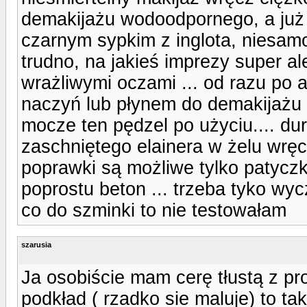
demakijażu wodoodpornego, a już
czarnym sypkim z inglota, niesamo
trudno, na jakieś imprezy super a
wrażliwymi oczami ... od razu po a
naczyń lub płynem do demakijażu 
mocze ten pędzel po użyciu.... dur
zaschniętego elainera w żelu wręcz 
poprawki są możliwe tylko patycz
poprostu beton ... trzeba tyko wycz
co do szminki to nie testowałam
szarusia
Ja osobiście mam cerę tłustą z pr
podkład ( rzadko sie maluje) to tak