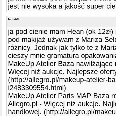
jest nie wysoka a jakość super cie
farbstift
ja pod cienie mam Hean (ok 12zł) i
pod makijaż używam z Mariza Sele
różnicy. Jednak jak tylko te z Ma
cieszy mnie gramatura opakowania
MakeUp Atelier Baza nawilżająco r
Więcej niż aukcje. Najlepsze ofert
(http://allegro.pl/makeup-atelier-b
i2483309554.html)
MakeUp Atelier Paris MAP Baza ro
Allegro.pl - Więcej niż aukcje. Naj
handlowej. (http://allegro.pl/make