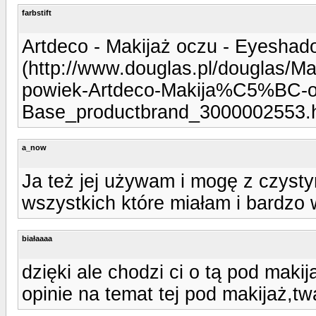
farbstift
Artdeco - Makijaż oczu - Eyesha
(http://www.douglas.pl/douglas/
powiek-Artdeco-Makija%C5%BC-
Base_productbrand_3000002553.h
a_now
Ja też jej używam i mogę z czyst
wszystkich które miałam i bardzo
białaaaa
dzięki ale chodzi ci o tą pod makij
opinie na temat tej pod makijaż,tw