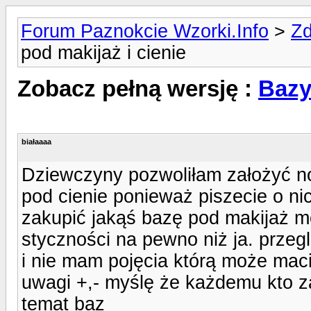
Forum Paznokcie Wzorki.Info
>
Zd
pod makijaż i cienie
Zobacz pełną wersję :
Bazy
białaaaa
Dziewczyny pozwoliłam założyć no
pod cienie ponieważ piszecie o ni
zakupić jakąś bazę pod makijaż m
styczności na pewno niż ja. przegl
i nie mam pojęcia którą może maci
uwagi +,- myślę że każdemu kto za
temat baz