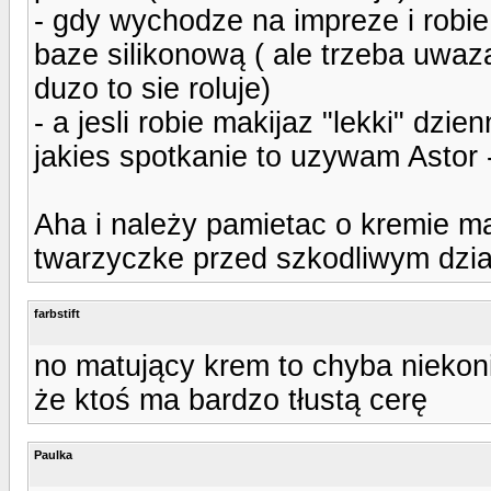
- gdy wychodze na impreze i robie
baze silikonową ( ale trzeba uwaza
duzo to sie roluje)
- a jesli robie makijaz "lekki" dzi
jakies spotkanie to uzywam Astor -
Aha i należy pamietac o kremie m
twarzyczke przed szkodliwym dzi
farbstift
no matujący krem to chyba niekoni
że ktoś ma bardzo tłustą cerę
Paulka