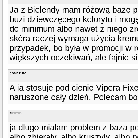
Ja z Bielendy mam różową bazę po
buzi dziewczęcego kolorytu i mog
do minimum albo nawet z niego zr
skóra raczej wymaga użycia kremu
przypadek, bo była w promocji w r
większych oczekiwań, ale fajnie si
gosia1982
A ja stosuje pod cienie Vipera Fixe
naruszone cały dzień. Polecam bo 
kinimini
ja dlugo mialam problem z baza po
albo zbieraly, albo kruszyly, albo