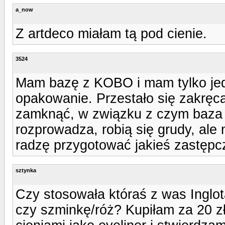
a_now
Z artdeco miałam tą pod cienie.
3524
Mam bazę z KOBO i mam tylko jedn
opakowanie. Przestało się zakręcać
zamknąć, w związku z czym baza s
rozprowadza, robią się grudy, ale 
radzę przygotować jakieś zastępc
sztynka
Czy stosowała któraś z was Inglo
czy szminkę/róż? Kupiłam za 20 z