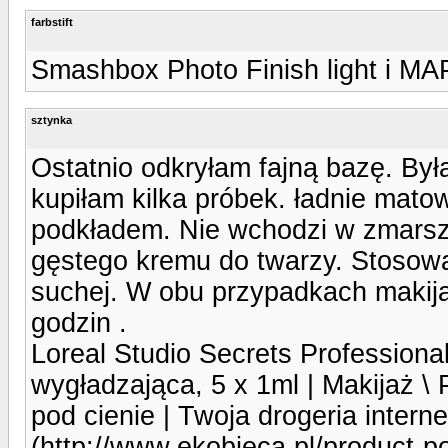
farbstift
Smashbox Photo Finish light i MAP
sztynka
Ostatnio odkryłam fajną bazę. Była
kupiłam kilka próbek. ładnie matow
podkładem. Nie wchodzi w zmarszc
gęstego kremu do twarzy. Stosowa
suchej. W obu przypadkach makija
godzin .
Loreal Studio Secrets Professiona
wygładzająca, 5 x 1ml | Makijaż \
pod cienie | Twoja drogeria intern
(http://www.ekobieca.pl/product-p