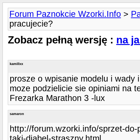
Forum Paznokcie Wzorki.Info
>
Pa
pracujecie?
Zobacz pełną wersję :
na ja
kamillxx
prosze o wpisanie modelu i wady i
moze podzielicie sie opiniami na t
Frezarka Marathon 3 -lux
samaron
http://forum.wzorki.info/sprzet-do
taki-diabel-straszny.html