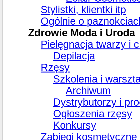
Stylistki, klientki itp
Ogólnie o paznokciac
Zdrowie Moda i Uroda
Pielęgnacja twarzy i c
Depilacja
Rzęsy
Szkolenia i warszta
Archiwum
Dystrybutorzy i pr
Ogłoszenia rzęsy
Konkursy
Zabiegi kosmetyczne