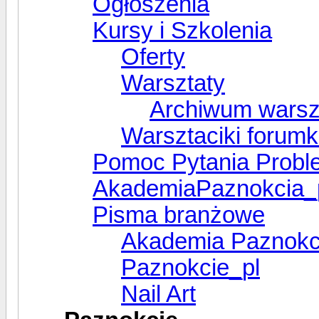
Ogłoszenia
Kursy i Szkolenia
Oferty
Warsztaty
Archiwum warsz
Warsztaciki forum
Pomoc Pytania Probl
AkademiaPaznokcia_
Pisma branżowe
Akademia Paznokc
Paznokcie_pl
Nail Art