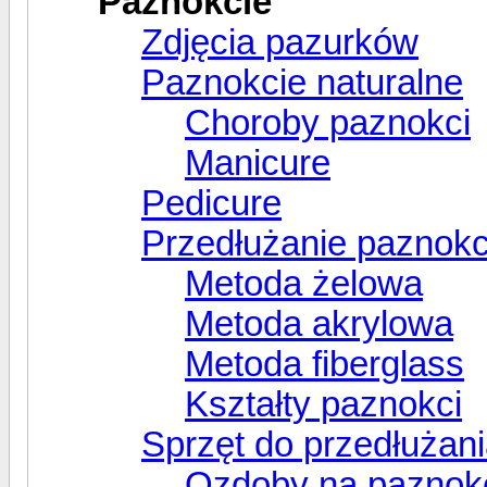
Paznokcie
Zdjęcia pazurków
Paznokcie naturalne
Choroby paznokci
Manicure
Pedicure
Przedłużanie paznokc
Metoda żelowa
Metoda akrylowa
Metoda fiberglass
Kształty paznokci
Sprzęt do przedłużan
Ozdoby na paznok