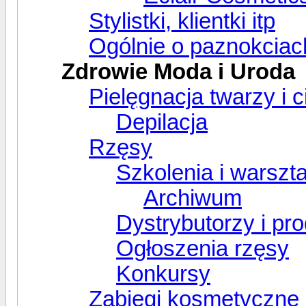
Stylistki, klientki itp
Ogólnie o paznokciac
Zdrowie Moda i Uroda
Pielęgnacja twarzy i c
Depilacja
Rzęsy
Szkolenia i warszta
Archiwum
Dystrybutorzy i pr
Ogłoszenia rzęsy
Konkursy
Zabiegi kosmetyczne