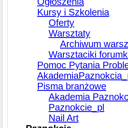
Ogłoszenia
Kursy i Szkolenia
Oferty
Warsztaty
Archiwum warsz
Warsztaciki forum
Pomoc Pytania Probl
AkademiaPaznokcia_
Pisma branżowe
Akademia Paznokc
Paznokcie_pl
Nail Art