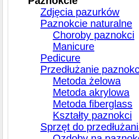
Paznokcie
Zdjęcia pazurków
Paznokcie naturalne
Choroby paznokci
Manicure
Pedicure
Przedłużanie paznokc
Metoda żelowa
Metoda akrylowa
Metoda fiberglass
Kształty paznokci
Sprzęt do przedłużan
Ozdoby na paznok