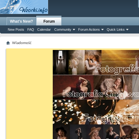
What's New?
Forum
New Posts
FAQ
Calendar
Community
Forum Actions
Quick Links
Wiadomość