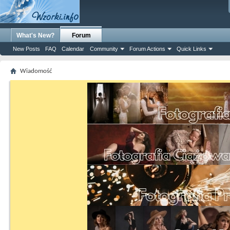
What's New?
Forum
New Posts
FAQ
Calendar
Community
Forum Actions
Quick Links
Wiadomość