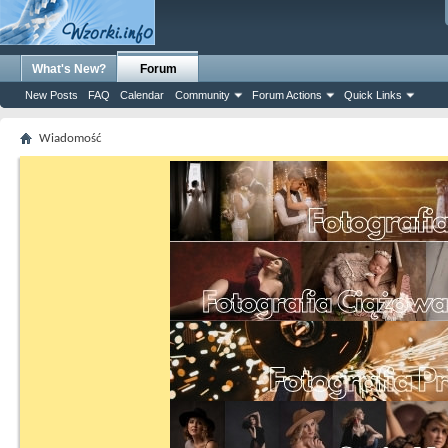
What's New?
Forum
New Posts
FAQ
Calendar
Community
Forum Actions
Quick Links
Wiadomość