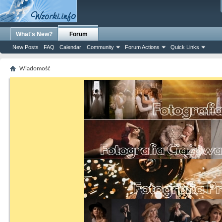
What's New?
Forum
New Posts
FAQ
Calendar
Community
Forum Actions
Quick Links
Wiadomość