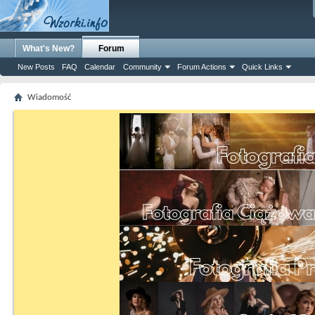
What's New?
Forum
New Posts
FAQ
Calendar
Community
Forum Actions
Quick Links
Wiadomość