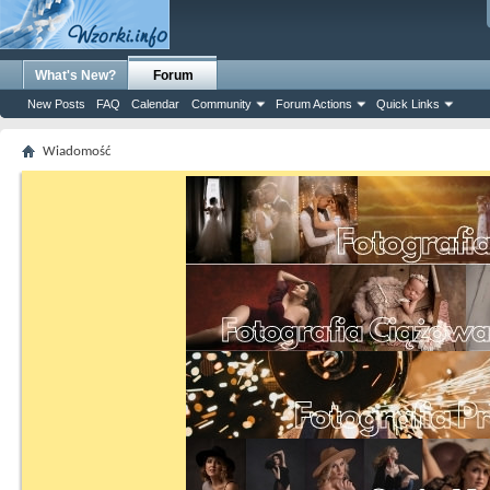
What's New?
Forum
New Posts
FAQ
Calendar
Community
Forum Actions
Quick Links
Wiadomość