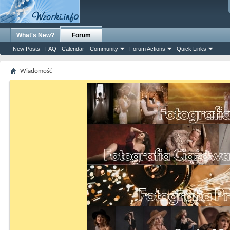
What's New?
Forum
New Posts
FAQ
Calendar
Community
Forum Actions
Quick Links
Wiadomość