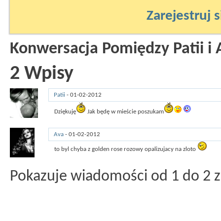
Zarejestruj s
Konwersacja Pomiędzy Patii i 
2
Wpisy
Patii
-
01-02-2012
20:32
Dziękuję
Jak będę w mieście poszukam
Ava
-
01-02-2012
09:44
to byl chyba z golden rose rozowy opalizujacy na zloto
Pokazuje wiadomości od 1 do
2