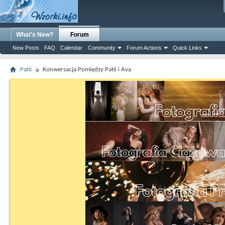
What's New?
Forum
New Posts
FAQ
Calendar
Community
Forum Actions
Quick Links
Patii
Konwersacja Pomiędzy Patii i Ava