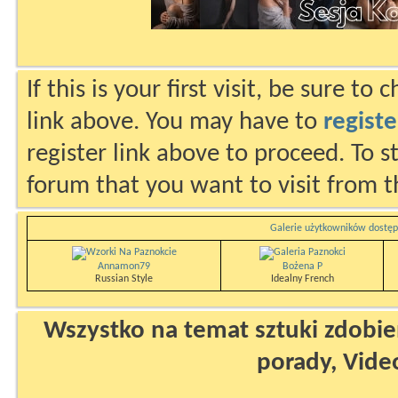
If this is your first visit, be sure to
link above. You may have to
registe
register link above to proceed. To s
forum that you want to visit from t
Galerie użytkowników dostęp
Annamon79
Bożena P
Russian Style
Idealny French
Wszystko na temat sztuki zdobien
porady, Vide