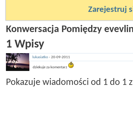
Zarejestruj s
Konwersacja Pomiędzy evevlina
1
Wpisy
lukasiatko
-
20-09-2011
13:49
dziekuje za komentarz
Pokazuje wiadomości od 1 do
1