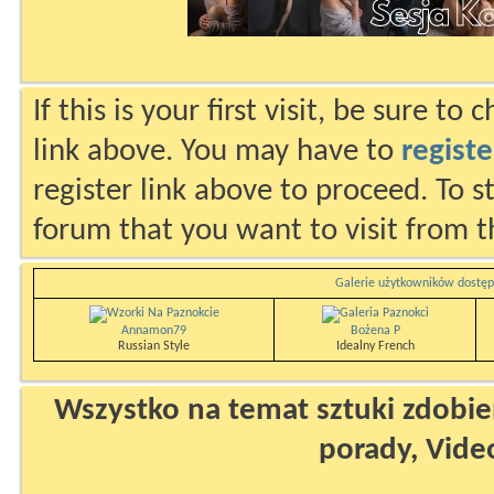
If this is your first visit, be sure to
link above. You may have to
registe
register link above to proceed. To s
forum that you want to visit from t
Galerie użytkowników dostęp
Annamon79
Bożena P
Russian Style
Idealny French
Wszystko na temat sztuki zdobien
porady, Vide