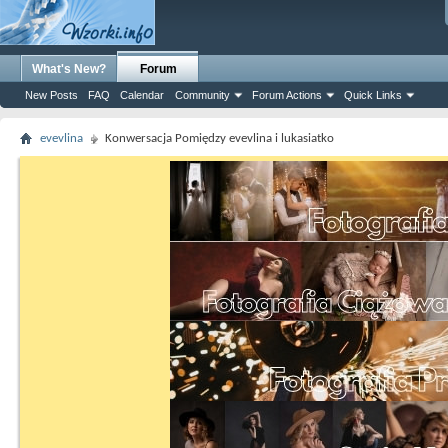
What's New?
Forum
New Posts
FAQ
Calendar
Community
Forum Actions
Quick Links
evevlina
Konwersacja Pomiędzy evevlina i lukasiatko