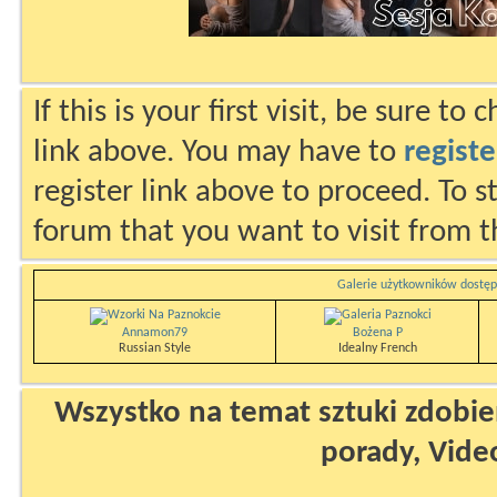
If this is your first visit, be sure to
link above. You may have to
registe
register link above to proceed. To s
forum that you want to visit from t
Galerie użytkowników dostęp
Annamon79
Bożena P
Russian Style
Idealny French
Wszystko na temat sztuki zdobien
porady, Vide