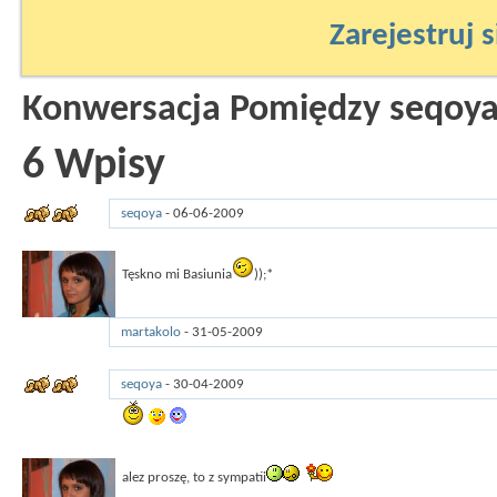
Zarejestruj s
Konwersacja Pomiędzy seqoya
6
Wpisy
seqoya
-
06-06-2009
23:35
Tęskno mi Basiunia
));*
martakolo
-
31-05-2009
12:43
seqoya
-
30-04-2009
12:58
alez proszę, to z sympatii