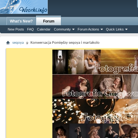
What's New?
Forum
New Posts
FAQ
Calendar
Community
Forum Actions
Quick Links
seqoya
Konwersacja Pomiędzy seqoya i martakolo