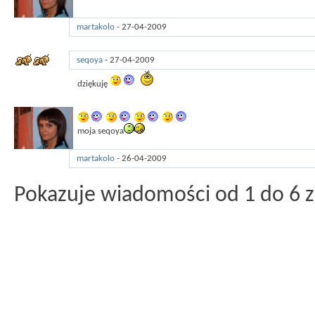
martakolo
-
27-04-2009
18:45
seqoya
-
27-04-2009
17:16
dziękuję
moja seqoya
martakolo
-
26-04-2009
15:27
Pokazuje wiadomości od 1 do
6