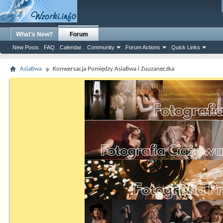
What's New?
Forum
New Posts
FAQ
Calendar
Community
Forum Actions
Quick Links
AsiaBwa
Konwersacja Pomiędzy AsiaBwa i Zuuzaneczka