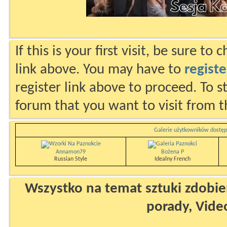
If this is your first visit, be sure to
link above. You may have to
registe
register link above to proceed. To s
forum that you want to visit from t
Galerie użytkowników dostęp
Annamon79
Bożena P
Russian Style
Idealny French
Wszystko na temat sztuki zdobien
porady, Vide