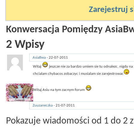
Zarejestruj s
Konwersacja Pomiędzy AsiaBw
2
Wpisy
AsiaBwa
-
22-07-2011
12:48
Witaj
jeszcze nie za bardzo umiem sie tu odnalezc, nigdy na
chcialam chybacos zobaczyc i musialam sie zarejestrowac
Witaj Asiu na tym zacnym forum
Zuuzaneczka
-
21-07-2011
16:53
Pokazuje wiadomości od 1 do
2