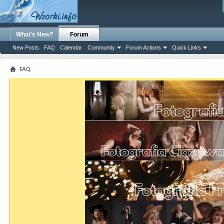
What's New?
Forum
New Posts
FAQ
Calendar
Community
Forum Actions
Quick Links
FAQ