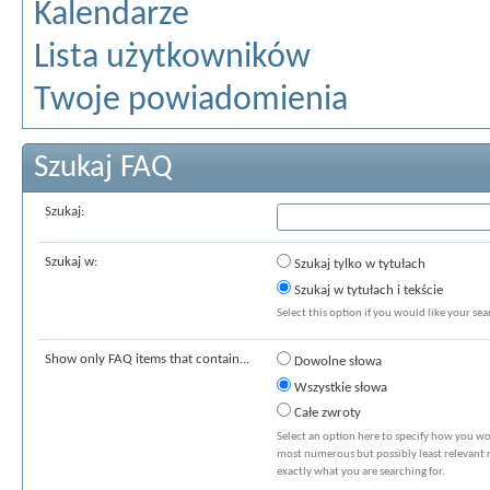
Kalendarze
Lista użytkowników
Twoje powiadomienia
Szukaj FAQ
Szukaj:
Szukaj w:
Szukaj tylko w tytułach
Szukaj w tytułach i tekście
Select this option if you would like your sear
Show only FAQ items that contain...
Dowolne słowa
Wszystkie słowa
Całe zwroty
Select an option here to specify how you wou
most numerous but possibly least relevant re
exactly what you are searching for.