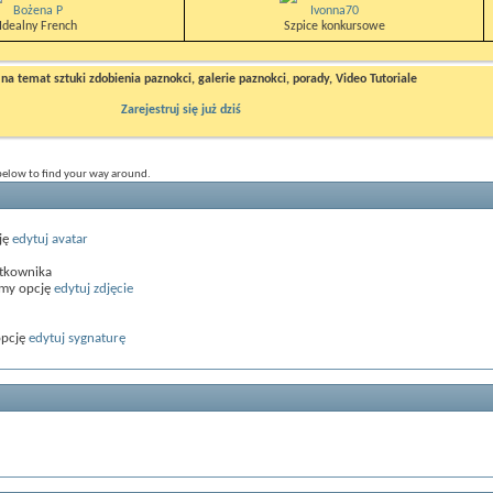
Bożena P
Ivonna70
Idealny French
Szpice konkursowe
a temat sztuki zdobienia paznokci, galerie paznokci, porady, Video Tutoriale
Zarejestruj się już dziś
 below to find your way around.
ję
edytuj avatar
ytkownika
amy opcję
edytuj zdjęcie
opcję
edytuj sygnaturę