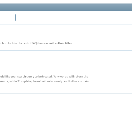
ch to look in the text of FAQ items as well as their titles.
ld like your search query to be treated. 'Any words' will return the
sults, while 'Complete phrase' will return only results that contain