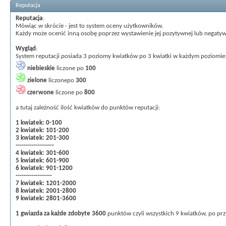
Reputacja
Reputacja
:
Mówiąc w skrócie - jest to system oceny użytkowników.
Każdy może ocenić inną osobę poprzez wystawienie jej pozytywnej lub negatywn
Wygląd
:
System reputacji posiada 3 poziomy kwiatków po 3 kwiatki w każdym poziomie
niebieskie
liczone po
100
zielone
liczonepo
300
czerwone
liczone po
800
a tutaj zależność ilość kwiatków do punktów reputacji:
1 kwiatek: 0-100
2 kwiatek: 101-200
3 kwiatek: 201-300
-------------------
4 kwiatek: 301-600
5 kwiatek: 601-900
6 kwiatek: 901-1200
------------------
7 kwiatek: 1201-2000
8 kwiatek: 2001-2800
9 kwiatek: 2801-3600
1 gwiazda za każde zdobyte 3600
punktów czyli wszystkich 9 kwiatków, po prz