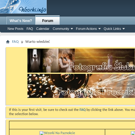
What's New?
Forum
New Posts
FAQ
Calendar
Community
Forum Actions
Quick Links
FAQ
Warto wiedzieć
If this is your first visit, be sure to check out the
FAQ
by clicking the link above. You m
the selection below.