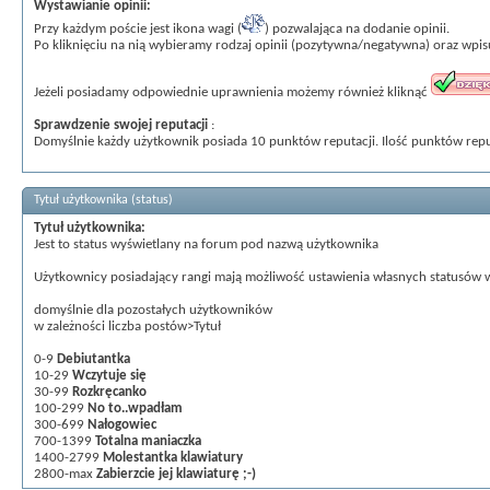
Wystawianie opinii:
Przy każdym poście jest ikona wagi (
) pozwalająca na dodanie opinii.
Po kliknięciu na nią wybieramy rodzaj opinii (pozytywna/negatywna) oraz wpi
Jeżeli posiadamy odpowiednie uprawnienia możemy również kliknąć
Sprawdzenie swojej reputacji
:
Domyślnie każdy użytkownik posiada 10 punktów reputacji. Ilość punktów rep
Tytuł użytkownika (status)
Tytuł użytkownika:
Jest to status wyświetlany na forum pod nazwą użytkownika
Użytkownicy posiadający rangi mają możliwość ustawienia własnych statusów
domyślnie dla pozostałych użytkowników
w zależności liczba postów>Tytuł
0-9
Debiutantka
10-29
Wczytuje się
30-99
Rozkręcanko
100-299
No to..wpadłam
300-699
Nałogowiec
700-1399
Totalna maniaczka
1400-2799
Molestantka klawiatury
2800-max
Zabierzcie jej klawiaturę ;-)