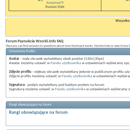
Annamon79
Russian Style
Wszystko n
Forum Paznokcie Wzorki.Info FAQ
Here you can find answers to questions about how the board works. Use the links or search box
Ustawienia Profilu
Avatar
- mały obrazek wyświetlany obok postów (130x130px)
Awatar możemy ustawić w
Panelu użytkownika
w ustawieniach wybieramy opc
Zdjęcie profilu
- większy obrazek wyświetlany jedynie w publicznym profilu uż
Zdjęcie profilu możemy ustawić w
Panelu użytkownika
w ustawieniach wybier
Sygnatura
- podpis wyświetlany pod każdym postem na forum
Sygnaturę możemy ustawić w
Panelu użytkownika
w ustawieniach wybieramy 
Rangi obowiązujące na forum
Rangi obowiązujące na forum