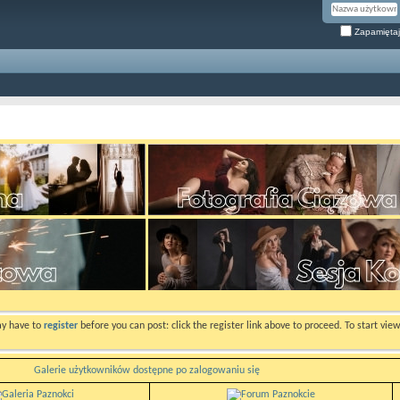
Zapamiętaj
ay have to
register
before you can post: click the register link above to proceed. To start vi
Galerie użytkowników dostępne po zalogowaniu się