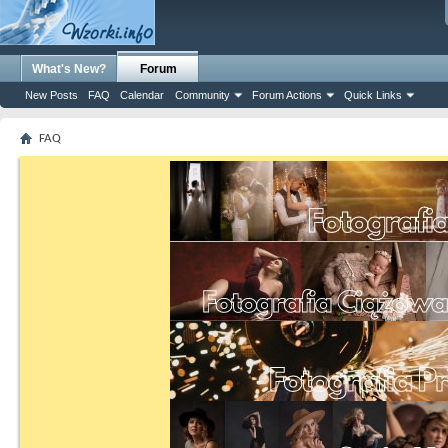
What's New?
Forum
New Posts
FAQ
Calendar
Community
Forum Actions
Quick Links
FAQ