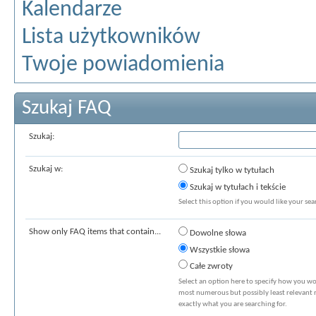
Kalendarze
Lista użytkowników
Twoje powiadomienia
Szukaj FAQ
Szukaj:
Szukaj w:
Szukaj tylko w tytułach
Szukaj w tytułach i tekście
Select this option if you would like your sear
Show only FAQ items that contain...
Dowolne słowa
Wszystkie słowa
Całe zwroty
Select an option here to specify how you wou
most numerous but possibly least relevant re
exactly what you are searching for.