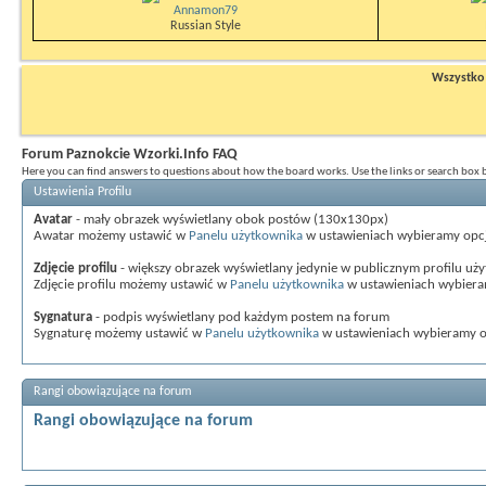
Annamon79
Russian Style
Wszystko n
Forum Paznokcie Wzorki.Info FAQ
Here you can find answers to questions about how the board works. Use the links or search box
Ustawienia Profilu
Avatar
- mały obrazek wyświetlany obok postów (130x130px)
Awatar możemy ustawić w
Panelu użytkownika
w ustawieniach wybieramy opc
Zdjęcie profilu
- większy obrazek wyświetlany jedynie w publicznym profilu uż
Zdjęcie profilu możemy ustawić w
Panelu użytkownika
w ustawieniach wybier
Sygnatura
- podpis wyświetlany pod każdym postem na forum
Sygnaturę możemy ustawić w
Panelu użytkownika
w ustawieniach wybieramy 
Rangi obowiązujące na forum
Rangi obowiązujące na forum