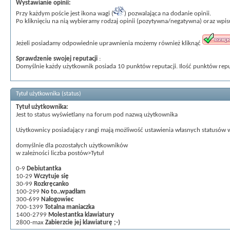
Wystawianie opinii:
Przy każdym poście jest ikona wagi (
) pozwalająca na dodanie opinii.
Po kliknięciu na nią wybieramy rodzaj opinii (pozytywna/negatywna) oraz wpi
Jeżeli posiadamy odpowiednie uprawnienia możemy również kliknąć
Sprawdzenie swojej reputacji
:
Domyślnie każdy użytkownik posiada 10 punktów reputacji. Ilość punktów rep
Tytuł użytkownika (status)
Tytuł użytkownika:
Jest to status wyświetlany na forum pod nazwą użytkownika
Użytkownicy posiadający rangi mają możliwość ustawienia własnych statusów
domyślnie dla pozostałych użytkowników
w zależności liczba postów>Tytuł
0-9
Debiutantka
10-29
Wczytuje się
30-99
Rozkręcanko
100-299
No to..wpadłam
300-699
Nałogowiec
700-1399
Totalna maniaczka
1400-2799
Molestantka klawiatury
2800-max
Zabierzcie jej klawiaturę ;-)