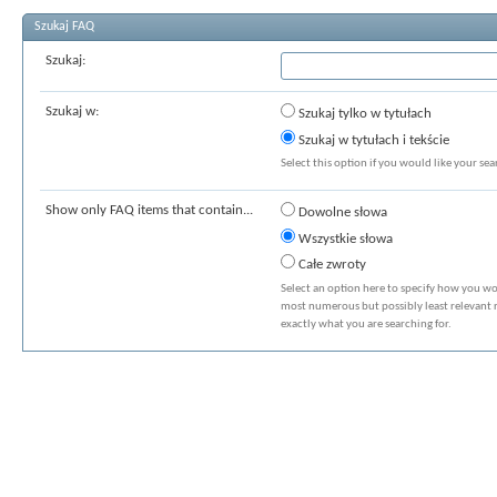
Szukaj FAQ
Szukaj:
Szukaj w:
Szukaj tylko w tytułach
Szukaj w tytułach i tekście
Select this option if you would like your sear
Show only FAQ items that contain...
Dowolne słowa
Wszystkie słowa
Całe zwroty
Select an option here to specify how you wou
most numerous but possibly least relevant re
exactly what you are searching for.