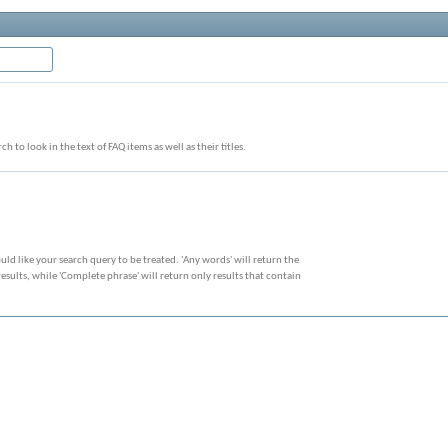
ch to look in the text of FAQ items as well as their titles.
ld like your search query to be treated. 'Any words' will return the
sults, while 'Complete phrase' will return only results that contain