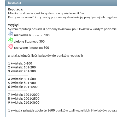
Reputacja
Reputacja
:
Mówiąc w skrócie - jest to system oceny użytkowników.
Każdy może ocenić inną osobę poprzez wystawienie jej pozytywnej lub negatywn
Wygląd
:
System reputacji posiada 3 poziomy kwiatków po 3 kwiatki w każdym poziomie
niebieskie
liczone po
100
zielone
liczonepo
300
czerwone
liczone po
800
a tutaj zależność ilość kwiatków do punktów reputacji:
1 kwiatek: 0-100
2 kwiatek: 101-200
3 kwiatek: 201-300
-------------------
4 kwiatek: 301-600
5 kwiatek: 601-900
6 kwiatek: 901-1200
------------------
7 kwiatek: 1201-2000
8 kwiatek: 2001-2800
9 kwiatek: 2801-3600
1 gwiazda za każde zdobyte 3600
punktów czyli wszystkich 9 kwiatków, po prz