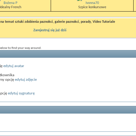
Bożena P
Ivonna70
Idealny French
Szpice konkursowe
a temat sztuki zdobienia paznokci, galerie paznokci, porady, Video Tutoriale
Zarejestruj się już dziś
 below to find your way around.
ję
edytuj avatar
ytkownika
amy opcję
edytuj zdjęcie
opcję
edytuj sygnaturę