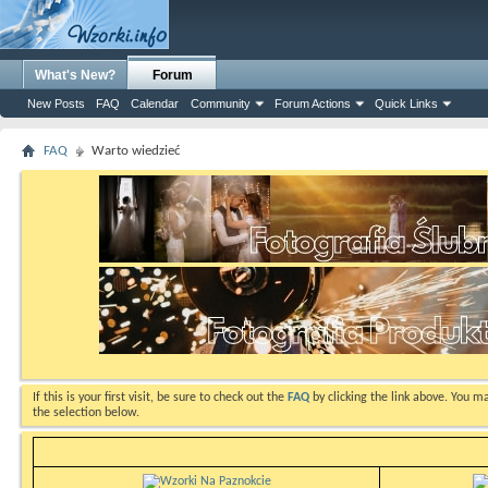
What's New?
Forum
New Posts
FAQ
Calendar
Community
Forum Actions
Quick Links
FAQ
Warto wiedzieć
If this is your first visit, be sure to check out the
FAQ
by clicking the link above. You m
the selection below.