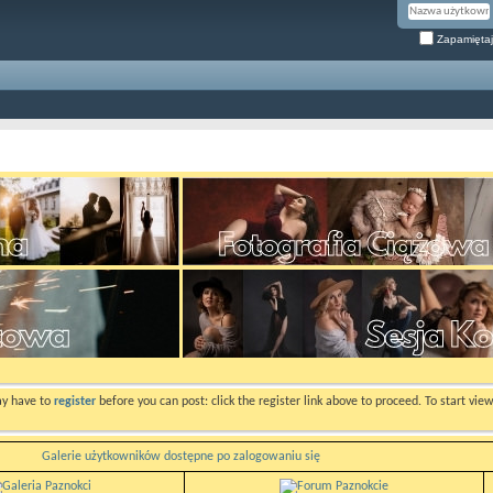
Zapamiętaj
ay have to
register
before you can post: click the register link above to proceed. To start vi
Galerie użytkowników dostępne po zalogowaniu się