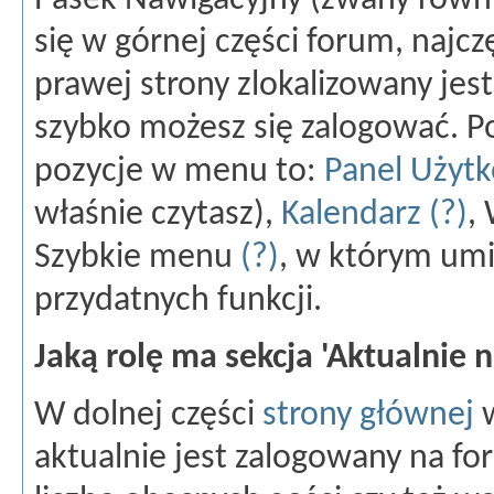
Pasek Nawigacyjny (zwany równ
się w górnej części forum, najczę
prawej strony zlokalizowany jes
szybko możesz się zalogować. 
pozycje w menu to:
Panel Użyt
właśnie czytasz),
Kalendarz
(?)
,
Szybkie menu
(?)
, w którym umi
przydatnych funkcji.
Jaką rolę ma sekcja 'Aktualnie 
W dolnej części
strony głównej
w
aktualnie jest zalogowany na fo