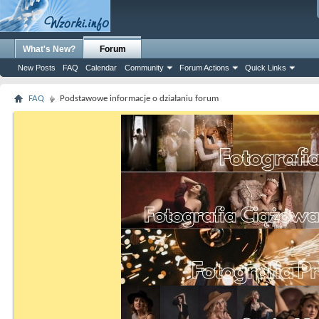
What's New?
Forum
New Posts
FAQ
Calendar
Community
Forum Actions
Quick Links
FAQ
Podstawowe informacje o działaniu forum