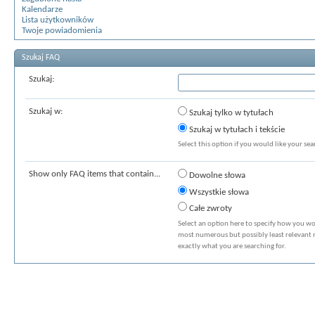
Kalendarze
Lista użytkowników
Twoje powiadomienia
Szukaj FAQ
Szukaj:
Szukaj w:
Szukaj tylko w tytułach
Szukaj w tytułach i tekście
Select this option if you would like your sear
Show only FAQ items that contain...
Dowolne słowa
Wszystkie słowa
Całe zwroty
Select an option here to specify how you wou
most numerous but possibly least relevant re
exactly what you are searching for.