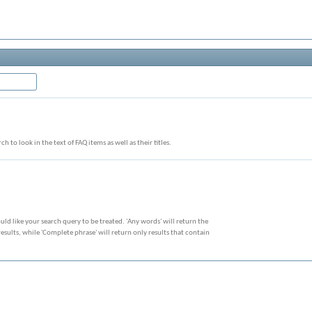
ch to look in the text of FAQ items as well as their titles.
ld like your search query to be treated. 'Any words' will return the
sults, while 'Complete phrase' will return only results that contain