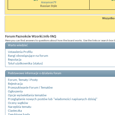
Annamon79
Russian Style
Wszystko n
Forum Paznokcie Wzorki.Info FAQ
Here you can find answers to questions about how the board works. Use the links or search box
Warto wiedzieć
Ustawienia Profilu
Rangi obowiązujące na forum
Reputacja
Tytuł użytkownika (status)
Podstawowe informacje o działaniu forum
Forum, Tematy i Posty
Rejestracja
Przeszukiwanie Forum i Tematów
Ogłoszenia
Opcje wyświetlania tematów
Przeglądanie nowych postów lub "wiadomości napisanych dzisiaj"
Oceny wątków
Narzędzia tematu
Ciasteczka
Zagubione hasła