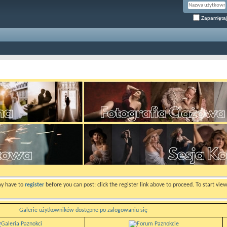
Zapamiętaj
ay have to
register
before you can post: click the register link above to proceed. To start vi
Galerie użytkowników dostępne po zalogowaniu się