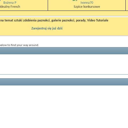
Bożena P
Ivonna70
Idealny French
Szpice konkursowe
a temat sztuki zdobienia paznokci, galerie paznokci, porady, Video Tutoriale
Zarejestruj się już dziś
 below to find your way around.