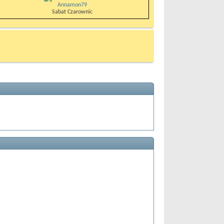
Annamon79
Sabat Czarownic