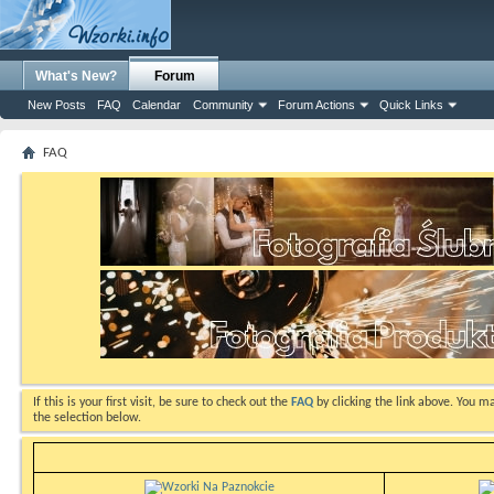
What's New?
Forum
New Posts
FAQ
Calendar
Community
Forum Actions
Quick Links
FAQ
If this is your first visit, be sure to check out the
FAQ
by clicking the link above. You m
the selection below.