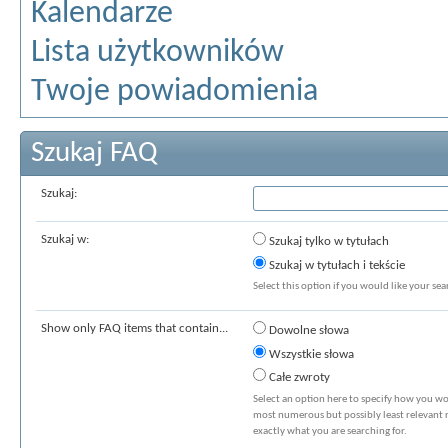
Kalendarze
Lista użytkowników
Twoje powiadomienia
Szukaj FAQ
Szukaj:
Szukaj w:
Szukaj tylko w tytułach
Szukaj w tytułach i tekście
Select this option if you would like your sear
Show only FAQ items that contain...
Dowolne słowa
Wszystkie słowa
Całe zwroty
Select an option here to specify how you wou
most numerous but possibly least relevant re
exactly what you are searching for.