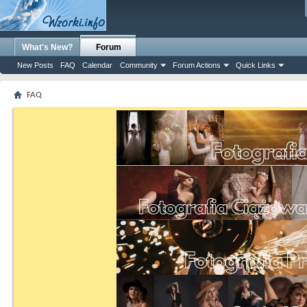
What's New?
Forum
New Posts
FAQ
Calendar
Community
Forum Actions
Quick Links
FAQ