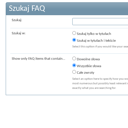
Szukaj FAQ
Szukaj:
Szukaj w:
Szukaj tylko w tytułach
Szukaj w tytułach i tekście
Select this option if you would like your sear
Show only FAQ items that contain...
Dowolne słowa
Wszystkie słowa
Całe zwroty
Select an option here to specify how you wou
most numerous but possibly least relevant re
exactly what you are searching for.