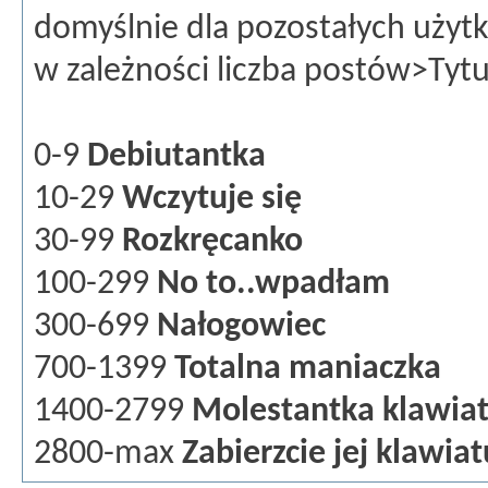
domyślnie dla pozostałych uży
w zależności liczba postów>Tytu
0-9
Debiutantka
10-29
Wczytuje się
30-99
Rozkręcanko
100-299
No to..wpadłam
300-699
Nałogowiec
700-1399
Totalna maniaczka
1400-2799
Molestantka klawia
2800-max
Zabierzcie jej klawiat