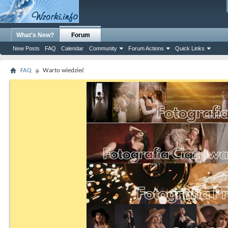
What's New?
Forum
New Posts
FAQ
Calendar
Community
Forum Actions
Quick Links
FAQ
Warto wiedzieć