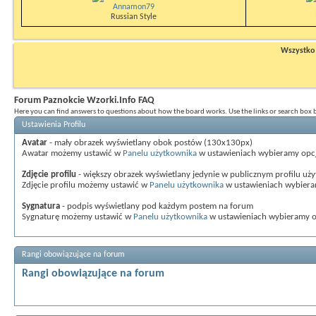
Annamon79
Russian Style
Wszystko n
Forum Paznokcie Wzorki.Info FAQ
Here you can find answers to questions about how the board works. Use the links or search box
Ustawienia Profilu
Avatar
- mały obrazek wyświetlany obok postów (130x130px)
Awatar możemy ustawić w
Panelu użytkownika
w ustawieniach wybieramy opc
Zdjęcie profilu
- większy obrazek wyświetlany jedynie w publicznym profilu uż
Zdjęcie profilu możemy ustawić w
Panelu użytkownika
w ustawieniach wybier
Sygnatura
- podpis wyświetlany pod każdym postem na forum
Sygnaturę możemy ustawić w
Panelu użytkownika
w ustawieniach wybieramy 
Rangi obowiązujące na forum
Rangi obowiązujące na forum