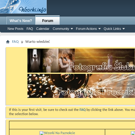
What's New?
Forum
New Posts
FAQ
Calendar
Community
Forum Actions
Quick Links
FAQ
Warto wiedzieć
If this is your first visit, be sure to check out the
FAQ
by clicking the link above. You m
the selection below.