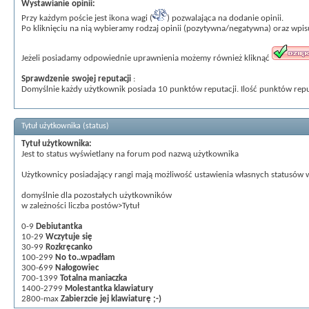
Wystawianie opinii:
Przy każdym poście jest ikona wagi (
) pozwalająca na dodanie opinii.
Po kliknięciu na nią wybieramy rodzaj opinii (pozytywna/negatywna) oraz wpi
Jeżeli posiadamy odpowiednie uprawnienia możemy również kliknąć
Sprawdzenie swojej reputacji
:
Domyślnie każdy użytkownik posiada 10 punktów reputacji. Ilość punktów rep
Tytuł użytkownika (status)
Tytuł użytkownika:
Jest to status wyświetlany na forum pod nazwą użytkownika
Użytkownicy posiadający rangi mają możliwość ustawienia własnych statusów
domyślnie dla pozostałych użytkowników
w zależności liczba postów>Tytuł
0-9
Debiutantka
10-29
Wczytuje się
30-99
Rozkręcanko
100-299
No to..wpadłam
300-699
Nałogowiec
700-1399
Totalna maniaczka
1400-2799
Molestantka klawiatury
2800-max
Zabierzcie jej klawiaturę ;-)