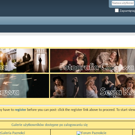
Zapamiętaj
ay have to
register
before you can post: click the register link above to proceed. To start vi
Galerie użytkowników dostępne po zalogowaniu się