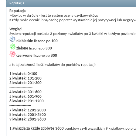
Reputacja
Reputacja
:
Mówiąc w skrócie - jest to system oceny użytkowników.
Każdy może ocenić inną osobę poprzez wystawienie jej pozytywnej lub negatywn
Wygląd
:
System reputacji posiada 3 poziomy kwiatków po 3 kwiatki w każdym poziomie
niebieskie
liczone po
100
zielone
liczonepo
300
czerwone
liczone po
800
a tutaj zależność ilość kwiatków do punktów reputacji:
1 kwiatek: 0-100
2 kwiatek: 101-200
3 kwiatek: 201-300
-------------------
4 kwiatek: 301-600
5 kwiatek: 601-900
6 kwiatek: 901-1200
------------------
7 kwiatek: 1201-2000
8 kwiatek: 2001-2800
9 kwiatek: 2801-3600
1 gwiazda za każde zdobyte 3600
punktów czyli wszystkich 9 kwiatków, po prz