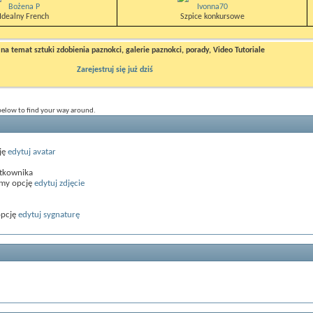
Bożena P
Ivonna70
Idealny French
Szpice konkursowe
a temat sztuki zdobienia paznokci, galerie paznokci, porady, Video Tutoriale
Zarejestruj się już dziś
 below to find your way around.
ję
edytuj avatar
ytkownika
amy opcję
edytuj zdjęcie
opcję
edytuj sygnaturę