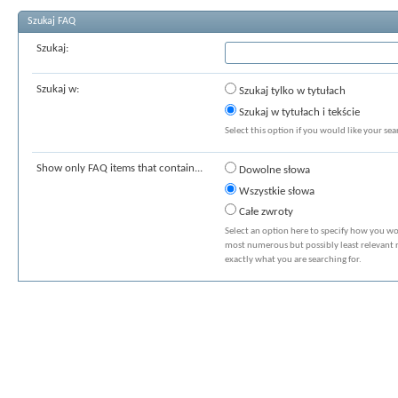
Szukaj FAQ
Szukaj:
Szukaj w:
Szukaj tylko w tytułach
Szukaj w tytułach i tekście
Select this option if you would like your sear
Show only FAQ items that contain...
Dowolne słowa
Wszystkie słowa
Całe zwroty
Select an option here to specify how you wou
most numerous but possibly least relevant re
exactly what you are searching for.