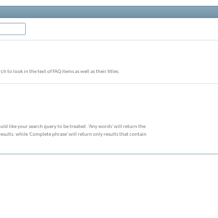
ch to look in the text of FAQ items as well as their titles.
ld like your search query to be treated. 'Any words' will return the
sults, while 'Complete phrase' will return only results that contain