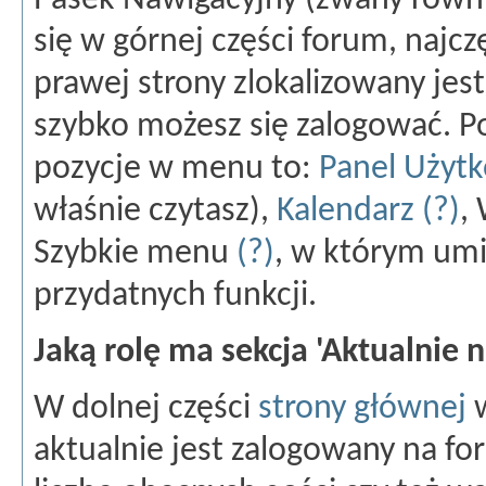
Pasek Nawigacyjny (zwany równ
się w górnej części forum, najczę
prawej strony zlokalizowany jes
szybko możesz się zalogować. 
pozycje w menu to:
Panel Użyt
właśnie czytasz),
Kalendarz
(?)
,
Szybkie menu
(?)
, w którym umi
przydatnych funkcji.
Jaką rolę ma sekcja 'Aktualnie 
W dolnej części
strony głównej
w
aktualnie jest zalogowany na fo