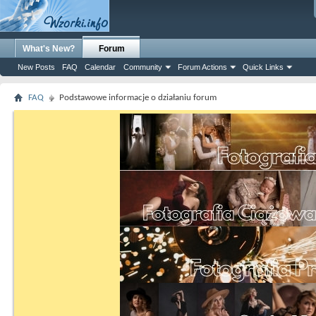
What's New?
Forum
New Posts
FAQ
Calendar
Community
Forum Actions
Quick Links
FAQ
Podstawowe informacje o działaniu forum