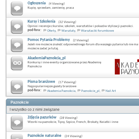
Ogłoszenia
(4 Viewing)
Kupię, sprzedam, zamienię, praca
Kursy i Szkolenia
(32 Viewing)
Opinie i recenzje z kursów, szkoleń, warsztatów i pokazów stylizacji paznokci.
pod-fora :
Oferty
,
Warsztaty
,
Warsztaciki forumkowe
Pomoc Pytania Problemy
(2 Viewing)
Jeżeli nie możecie znaleźć odpowiedniego forum dla waszego pytania lub nie ma 
możecie zadać je tutaj.
AkademiaPaznokcia_pl
Konkursy i inne eventy organizowane przez Akademię
Paznokcia
Pisma branżowe
(17 Viewing)
Najpopularniejsze gazety branżowe
pod-fora :
Akademia Paznokcia
,
Paznokcie_pl
,
Nail Art
Paznokcie
I wszystko co z nimi związane
Zdjęcia pazurków
(28 Viewing)
Wzorki na paznokcie, Tipsy, Szpice, French, Brokaty, Kwiatki i inne
Paznokcie naturalne
(24 Viewing)