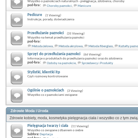
Wszystko o paznokciach naturalnych - pielęgnacja, zdobienia, choroby
pod-fora :
Choroby paznokci
,
Manicure
Pedicure
(1 Viewing)
Instrukcje, porady, doświadczenia
Przedłużanie paznokci
(35 Viewing)
Wszystko na temat przedłużania paznokci
pod-fora :
Metoda żelowa
,
Metoda akrylowa
,
Metoda fiberglass
,
Kształty pazn
Sprzęt do przedłużania paznokci
(66 Viewing)
Informacje o produktach do przedłużania paznokci oraz do zdobienia
pod-fora :
Ozdoby na paznokcie
,
Sprzedawcy i Produkty
Stylistki, klientki itp
Czyli rozmowy kontrolowane
Ogólnie o paznokciach
(3 Viewing)
Wszystko co z paznokciami związane
Zdrowie Moda i Uroda
Zdrowie kobiety, moda, kosmetyka pielęgnacja ciała i wszystko co z tym zwi
Pielęgnacja twarzy i ciała
(11 Viewing)
Wszystko co związane z dbaniem o siebie
Subfora:
Depilacja