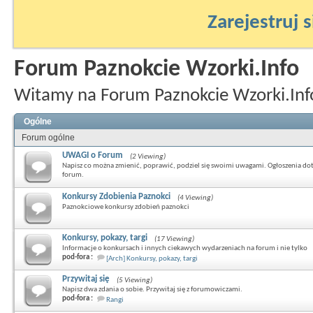
Zarejestruj s
Forum Paznokcie Wzorki.Info
Witamy na Forum Paznokcie Wzorki.Inf
Ogólne
Forum ogólne
UWAGI o Forum
(2 Viewing)
Napisz co można zmienić, poprawić, podziel się swoimi uwagami. Ogłoszenia do
forum.
Konkursy Zdobienia Paznokci
(4 Viewing)
Paznokciowe konkursy zdobień paznokci
Konkursy, pokazy, targi
(17 Viewing)
Informacje o konkursach i innych ciekawych wydarzeniach na forum i nie tylko
pod-fora :
[Arch] Konkursy, pokazy, targi
Przywitaj się
(5 Viewing)
Napisz dwa zdania o sobie. Przywitaj się z forumowiczami.
pod-fora :
Rangi