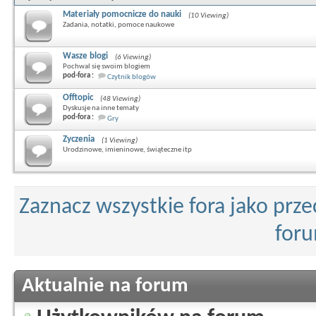
Materiały pomocnicze do nauki
(10 Viewing)
Zadania, notatki, pomoce naukowe
Wasze blogi
(6 Viewing)
Pochwal się swoim blogiem
pod-fora :
Czytnik blogów
Offtopic
(48 Viewing)
Dyskusje na inne tematy
pod-fora :
Gry
Zyczenia
(1 Viewing)
Urodzinowe, imieninowe, świąteczne itp
Zaznacz wszystkie fora jako prz
for
Aktualnie na forum