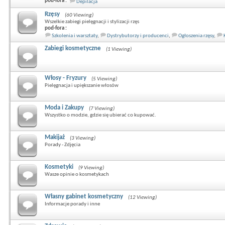
pod-fora :
Depilacja
Rzęsy
(60 Viewing)
Wszelkie zabiegi pielęgnacji i stylizacji rzęs
pod-fora :
Szkolenia i warsztaty
,
Dystrybutorzy i producenci
,
Ogłoszenia rzęsy
,
Zabiegi kosmetyczne
(1 Viewing)
Włosy - Fryzury
(5 Viewing)
Pielęgnacja i upiększanie włosów
Moda i Zakupy
(7 Viewing)
Wszystko o modzie, gdzie się ubierać co kupować.
Makijaż
(3 Viewing)
Porady - Zdjęcia
Kosmetyki
(9 Viewing)
Wasze opinie o kosmetykach
Własny gabinet kosmetyczny
(12 Viewing)
Informacje porady i inne