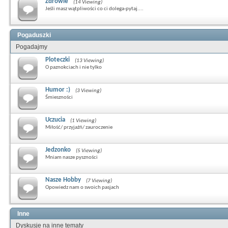
Zdrowie
(14 Viewing)
Jeśli masz wątpliwości co ci dolega-pytaj....
Pogaduszki
Pogadajmy
Ploteczki
(13 Viewing)
O paznokciach i nie tylko
Humor :)
(3 Viewing)
Śmieszności
Uczucia
(1 Viewing)
Miłość/ przyjaźń/ zauroczenie
Jedzonko
(5 Viewing)
Mniam nasze pyszności
Nasze Hobby
(7 Viewing)
Opowiedz nam o swoich pasjach
Inne
Dyskusje na inne tematy