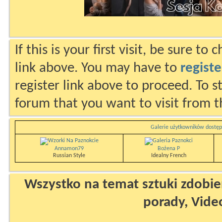
If this is your first visit, be sure to
link above. You may have to
registe
register link above to proceed. To s
forum that you want to visit from t
Galerie użytkowników dostęp
Annamon79
Bożena P
Russian Style
Idealny French
Wszystko na temat sztuki zdobien
porady, Vide