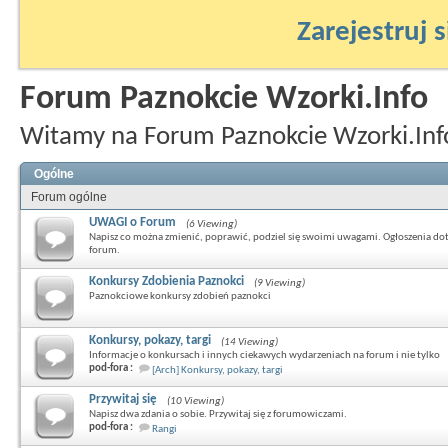
Zarejestruj s
Forum Paznokcie Wzorki.Info
Witamy na Forum Paznokcie Wzorki.Inf
Ogólne
Forum ogólne
UWAGI o Forum
(6 Viewing)
Napisz co można zmienić, poprawić, podziel się swoimi uwagami. Ogłoszenia do
forum.
Konkursy Zdobienia Paznokci
(9 Viewing)
Paznokciowe konkursy zdobień paznokci
Konkursy, pokazy, targi
(14 Viewing)
Informacje o konkursach i innych ciekawych wydarzeniach na forum i nie tylko
pod-fora :
[Arch] Konkursy, pokazy, targi
Przywitaj się
(10 Viewing)
Napisz dwa zdania o sobie. Przywitaj się z forumowiczami.
pod-fora :
Rangi