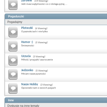
Zdrowie
(14 Viewing)
Jeśli masz wątpliwości co ci dolega-pytaj....
Pogaduszki
Pogadajmy
Ploteczki
(6 Viewing)
O paznokciach i nie tylko
Humor :)
(5 Viewing)
Śmieszności
Uczucia
(3 Viewing)
Miłość/ przyjaźń/ zauroczenie
Jedzonko
(5 Viewing)
Mniam nasze pyszności
Nasze Hobby
(3 Viewing)
Opowiedz nam o swoich pasjach
Inne
Dyskusje na inne tematy