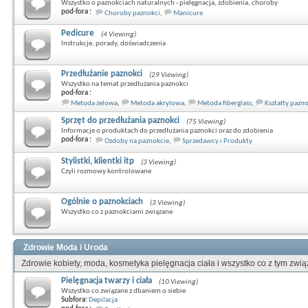
Wszystko o paznokciach naturalnych - pielęgnacja, zdobienia, choroby
pod-fora :
Choroby paznokci
,
Manicure
Pedicure
(4 Viewing)
Instrukcje, porady, doświadczenia
Przedłużanie paznokci
(29 Viewing)
Wszystko na temat przedłużania paznokci
pod-fora :
Metoda żelowa
,
Metoda akrylowa
,
Metoda fiberglass
,
Kształty pazn
Sprzęt do przedłużania paznokci
(75 Viewing)
Informacje o produktach do przedłużania paznokci oraz do zdobienia
pod-fora :
Ozdoby na paznokcie
,
Sprzedawcy i Produkty
Stylistki, klientki itp
(3 Viewing)
Czyli rozmowy kontrolowane
Ogólnie o paznokciach
(3 Viewing)
Wszystko co z paznokciami związane
Zdrowie Moda i Uroda
Zdrowie kobiety, moda, kosmetyka pielęgnacja ciała i wszystko co z tym zwi
Pielęgnacja twarzy i ciała
(10 Viewing)
Wszystko co związane z dbaniem o siebie
Subfora:
Depilacja