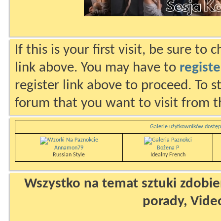
If this is your first visit, be sure to
link above. You may have to
registe
register link above to proceed. To s
forum that you want to visit from t
Galerie użytkowników dostęp
Annamon79
Bożena P
Russian Style
Idealny French
Wszystko na temat sztuki zdobien
porady, Vide