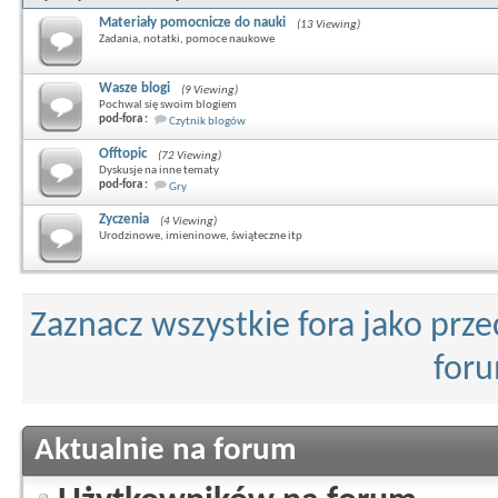
Materiały pomocnicze do nauki
(13 Viewing)
Zadania, notatki, pomoce naukowe
Wasze blogi
(9 Viewing)
Pochwal się swoim blogiem
pod-fora :
Czytnik blogów
Offtopic
(72 Viewing)
Dyskusje na inne tematy
pod-fora :
Gry
Zyczenia
(4 Viewing)
Urodzinowe, imieninowe, świąteczne itp
Zaznacz wszystkie fora jako prz
for
Aktualnie na forum