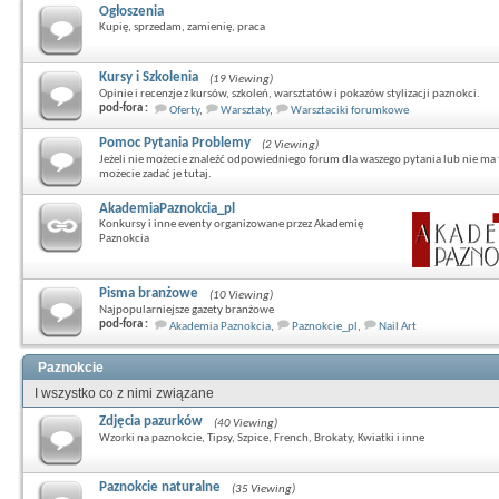
Ogłoszenia
Kupię, sprzedam, zamienię, praca
Kursy i Szkolenia
(19 Viewing)
Opinie i recenzje z kursów, szkoleń, warsztatów i pokazów stylizacji paznokci.
pod-fora :
Oferty
,
Warsztaty
,
Warsztaciki forumkowe
Pomoc Pytania Problemy
(2 Viewing)
Jeżeli nie możecie znaleźć odpowiedniego forum dla waszego pytania lub nie ma 
możecie zadać je tutaj.
AkademiaPaznokcia_pl
Konkursy i inne eventy organizowane przez Akademię
Paznokcia
Pisma branżowe
(10 Viewing)
Najpopularniejsze gazety branżowe
pod-fora :
Akademia Paznokcia
,
Paznokcie_pl
,
Nail Art
Paznokcie
I wszystko co z nimi związane
Zdjęcia pazurków
(40 Viewing)
Wzorki na paznokcie, Tipsy, Szpice, French, Brokaty, Kwiatki i inne
Paznokcie naturalne
(35 Viewing)