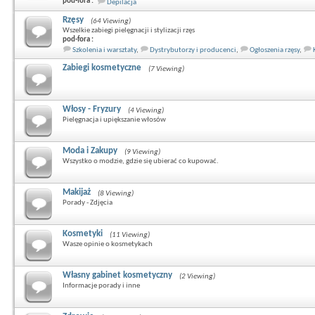
pod-fora :
Depilacja
Rzęsy
(64 Viewing)
Wszelkie zabiegi pielęgnacji i stylizacji rzęs
pod-fora :
Szkolenia i warsztaty
,
Dystrybutorzy i producenci
,
Ogłoszenia rzęsy
,
Zabiegi kosmetyczne
(7 Viewing)
Włosy - Fryzury
(4 Viewing)
Pielęgnacja i upiększanie włosów
Moda i Zakupy
(9 Viewing)
Wszystko o modzie, gdzie się ubierać co kupować.
Makijaż
(8 Viewing)
Porady - Zdjęcia
Kosmetyki
(11 Viewing)
Wasze opinie o kosmetykach
Własny gabinet kosmetyczny
(2 Viewing)
Informacje porady i inne